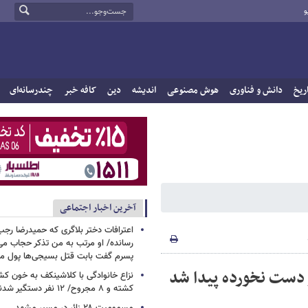
و
ریخ
دانش و فناوری
هوش مصنوعی
اندیشه
دین
کافه خبر
چندرسانه‌ای
آخرین اخبار اجتماعی
اعترافات دختر بلاگری که حمیدرضا رجب‌ز
رسانده/ او مرتب به من تذکر حجاب م
پسرم گفت بابت قتل بسیجی‌ها پول می
سالم و دست نخورده پیدا شد
نزاع خانوادگی با کلاشینکف به خون ک
کشته و ۸ مجروح/ ۱۲ نفر دستگیر شدند