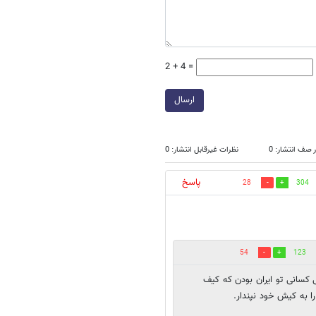
2 + 4 =
ارسال
 صف انتشار: 0
نظرات غیرقابل انتشار: 0
پاسخ
28
304
54
123
کسانی تو ایران بودن که کیف
 به کیش خود نپندار.