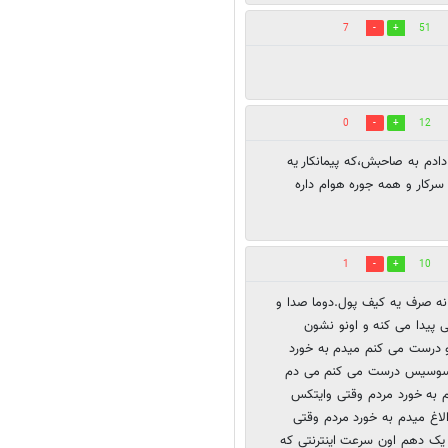
7
51
0
12
چک 636 میلیون تومنی رو دادم به صاحبش،که پیمانکار یه
ر،الان 2 ساله که منو برده سرکار و همه جوره هوام داره
1
10
ه صرف یه کیف پول.دوما صدا و
ی پیدا می کنه و اونو نشون
مو درست می کنم میدم به خورد
رغ سوسیس درست می کنم می دم
م به خورد مردم وقتی وایتکس
لاغ میدم به خورد مردم وقتی
ی یک دهم اون سرعت اینترنتی که