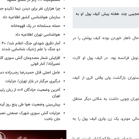
مسمومیت ۲۸ زائر در مسیر مشهد
چرا هزاران نفر برای دیدن نیما تکیدو 
 عجیبی چند هفته پیش کیف پول او به
سازمان هواشناسی کشور اطلاعیه داد
حمله مسلحانه در یک قهوه‌خانه
هواشناسی تهران اطلاعیه داد
 فرانسوی هنگامی که در حال ناهار خوردن بوده کیف پولش را در
آما
دو جنگ با علم ژنتیک شناسایی شدند
انشگاه گرنوبل فرانسه بود. در کیف پول او کارت
افزایش شمار مصدومان آتش سوزی کار
نصیرآباد/ آمار فوتی
عامل اصلی قتل حمیدرضا رجب‌زاده دس
توران بازگشت ولی وقتی اثری از کیف
درگیری مرگبار در بازار تهران/ جزئیات
آخرین وضعیت «پادگان ۶
تهران
وران چوبی داشت به مکانی دیگر منتقل
پیش‌بینی وضعیت هوا طی پنج روز آیند
جزئیات آتش سوزی شهرک صنعتی نصیرآب
الی مونرو، یک زن ولزی کیف پول را به
جان باخت
 شورای شهر والکویکشایر است. او با