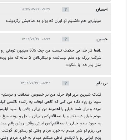
احسان
۰۷:۴۷ - ۱۳۹۴/۰۷/۲۶
میلیاردی هم داشتیم تو ایران که پولو به صاحبش برگردونده
حسین
۰۸:۱۷ - ۱۳۹۴/۰۷/۲۶
.اقعا کار خدا بی حکمت نیست من 
شرکت بزرگ بود منم لیسانسه و بیکا
مثل پدر خدا یا شکرت
بی نام
۰۸:۳۲ - ۱۳۹۴/۰۷/۲۶
قندک شیرین عزیز اولا حرف من در خصوص صداقت و درستیه ن
سیما رو زیاد نگاه می کنی که گاهی اوقات یه راننده تاکسی کیف
میده و برای شما خیلی با اهمیته.من ایرانی وقتی با اسید ابلی
مردم خیلی درستکار و با صداقتم؟من ایرانی با دل و روده م
به خورد مردم خیلی با صداقتم؟من ایرانی وقتی روغن پالم مید
می ریزم تو شیر میدم به خورد مردم وقتی تو رستورانم گوشت ا
برنج ایرانی رو با تایلندی قاطی میکنم میدم به خورد مردم وقت