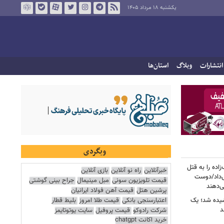
یکشنبه ۱۸ مرداد ۱۴۰۵
انتشارات
وبلاگ
استان‌ها
وبگردی
اده را به قتل
خبرآنلاین
راه نو آنلاین
بازی آنلاین
ی‌داد/دوست
قیمت تلویزیون سونی
مبل مینیمال
جراح بینی گوشتی
‌دهند
پرشین هتل
قیمت آهن فولاد ایرانیان
اعتبارسنجی بانکی
قیمت طلا امروز
بلیط قطار
شیده شد؛ یک
شرکت رادوکو
قیمت پروفیل
سایت یوتوتایمز
خرید اکانت chatgpt