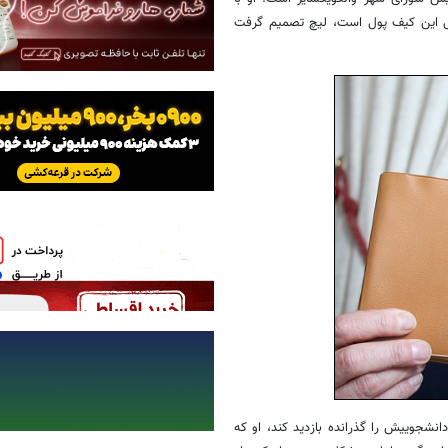
احب اصلی این کیف پول است، لیچ تصمیم گرفت
ن دانشجوییش را گذرانده بازدید کند، او که