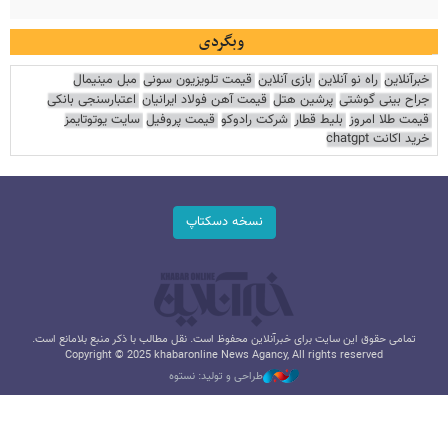
وبگردی
خبرآنلاین
راه نو آنلاین
بازی آنلاین
قیمت تلویزیون سونی
مبل مینیمال
جراح بینی گوشتی
پرشین هتل
قیمت آهن فولاد ایرانیان
اعتبارسنجی بانکی
قیمت طلا امروز
بلیط قطار
شرکت رادوکو
قیمت پروفیل
سایت یوتوتایمز
خرید اکانت chatgpt
نسخه دسکتاپ
تمامی حقوق این سایت برای خبرآنلاین محفوظ است. نقل مطالب با ذکر منبع بلامانع است.
Copyright © 2025 khabaronline News Agancy, All rights reserved
طراحی و تولید: نستوه