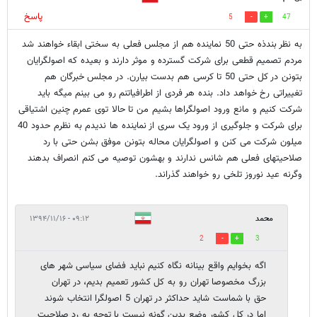
پاسخ
5
47
به نظر بندذه حتی 50 نماینده هم از مجلس فعلی به سختی ابقاء خواهند شد
مردم تصمیم قطعی برای شرکت گسترده و موثر دارند و بعیده که اصولگرایان
بتونن در کل حتی 50 تا کرسی هم بدست بیارن. در مجلس خبرگان هم
تغییراتی رخ خواهد داد. بنده هر فردی از اطرافیاتنم رو می بینم میگه باید
شرکت کنیم و مانع ورود اصولگراها بشیم من تا حالا توی عمرم چنین اشتیاقی
برای شرکت و جلوگیری از ورود یک سری از نماینده ها ندیدم به نظرم حدود 40
میلون شرکت می کنن و اصولگرایان محاله بتونن موفق بشن حتی با رد
صلاحیتهای فعلی هم شانس ندارند و بهشون توصیه می کنم انصراف بدهند
وگرنه عید نوروز تلخی رو خواهند گذراند.
محمد
۰۹:۱۲ - ۱۳۹۴/۱۱/۱۶
2
3
اگه بخوایم واقع بینانه نگاه کنیم نباید فضای سیاسی شهر های
بزرگ مخصوصا تهران رو به کل کشور تعمیم بدیم، در تهران
حق با شماست شاید حداکثر در تهران 5 اصولگرا انتخاب شوند
اما در کل کشور وضع بدین گونه نیست با توجه به رد صلاحیت