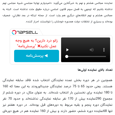
نماینده مجالس هشتم و نهم به خبرآنلاین می‌گوید: «اميدوارم نهايتا مجلسي شبيه مجلس نهم
نداشته باشيم كه توجهي به فصل سوم قانون اساسي درباره حقوق ملت نداشته است. البته به
مجالس هشتم و نهم انتقادهاي ديگري هم وارد است. از جمله اينكه در بعد نظارتي، ضعيف
بوده‌اند و بسياري از تخلفات دولت همدوره خودشان را نتوانستند احراز كنند».
زانو درد دارین؟ به هیچ وجه
عمل نکنید❌ "پرسش‌نامه"
◀ پرسش‌نامه
تعداد بالای نماینده اولی‌ها
همچنین در هر دوره بخش عمده نمایندگان انتخاب شده فاقد سابقه نمایندگی
هستند. یعنی حدود 65 تا 75 درصد نمایندگان جدیدالورودند به این معنا که 160
تا 180 نماینده برای نخستین بار انتخاب شده‌اند. به عنوان مثال، در دوره ششم از
مجموع 290نماینده بیش از 170 نفر سابقه نمایندگی نداشته‌اند و حدود 70 نفر
نمایندگان دوره پنجم و بقیه مربوط به دوره‌های قبل بوده‌اند. در دوره هفتم نیز
تنها 68نماینده دوره ششم، حضور دارند و بیش از 160 نماینده هم در هیچ دوره‌ای