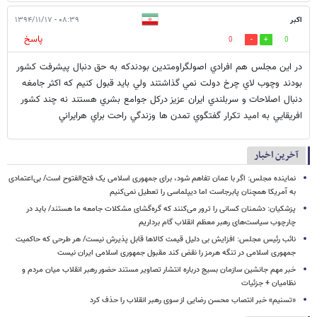
اكبر
۰۸:۳۹ - ۱۳۹۴/۱۱/۱۷
پاسخ
0
0
در اين مجلس هم افرادي اصولگراومتدين بودندكه به حق دنبال پيشرفت كشور
بودند وچوب لاي چرخ دولت نمي گذاشتند ولي بايد قبول كنيم كه اكثر جامغه
دنبال اصلاحات و سربلندي ايران عزيز دركل جوامع بشري هستند نه چند كشور
افريقايي به اميد تكرار گفتگوي تمدن ها وزندگي راحت براي هرايراني
آخرین اخبار
نماینده مجلس: اگر با عمان تفاهم شود، برای جمهوری اسلامی یک فتح‌الفتوح است/ بی‌اعتمادی
به آمریکا همچنان پابرجاست اما دیپلماسی را تعطیل نمی‌کنیم
پزشکیان: دشمنان کسانی را ترور می‌کنند که گره‌گشای مشکلات جامعه ما هستند/ باید در
چارچوب سیاست‌های رهبر معظم انقلاب گام برداریم
نائب رئیس مجلس: افزایش بی دلیل قیمت کالاها قابل پذیرش نیست/ هر طرحی که حاکمیت
جمهوری اسلامی در تنگه هرمز را نقض کند مقبول جمهوری اسلامی ایران نیست
خبر مهم جانشین سازمان بسیج درباره انتشار تصاویر مستند حضور رهبر انقلاب میان مردم و
نظامیان + جزئیات
«تسنیم» خبر انتصاب محسن رضایی از سوی رهبر انقلاب را حذف کرد