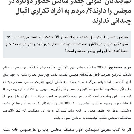
نمایندگان کنونی چقدر شانس حضور دوباره در
مجلس را دارند؟/ مردم به افراد تکراری اقبال
چندانی ندارند
مجلس دهم تا پیش از هفتم خرداد سال 95 تشکیل جلسه می‌دهد و اکثر
نمایندگان کنونی در تلاش هستند تا بتوانند صندلی‌های خود را در دوره بعد هم
حفظ کنند اما این امر چقدر محتمل است؟
مریم محمدپور:
از 290 نماینده مجلس نهم تنها پنج نماینده برای انتخابات دور دهم ثبت نام
نکردند بنابراین اکثریت قاطع نمایندگان مجلس تصمیم دارند چهار سال بعد را شبیه به چهار سال
قبل بگذرانند، اما شواهد می‌گوید نباید چندان به تحقق آرزوی اکثریت مجلس امیدوار بود که
حتی اگر ردصلاحیت 50 نماینده کنونی را هم در نظر نگیریم، مروری بر انتخابات از دوره دوم تا
نهم موید این واقعیت است که در هر دوره ذائقه مردم تغییر می‌کند. به عنوان مثال پس از
انتخابات نهمین دوره مجلس مشخص شد که 189 نفر از نمایندگانی که در مجلس هشتم حضور
داشتند، موفق به حضور مجدد در خانه ملت نشده‌اند و به این معناست که تنها 35درصد
نمایندگان مجلس هشتم توانستند به مجلس نهم راه یابند.
اگر به کتاب معرفی نمایندگان ادوار مختلف مجلس چاپ روابط عمومی خانه ملت