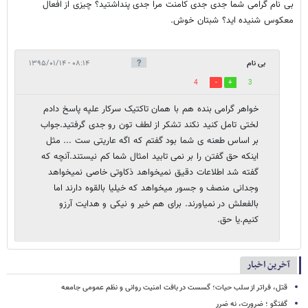
بی نام گرامی شما جدی جدی کامنت مرا جدی پنداشتید؟ چیزی از افعال
معکوس شنیده اید؟ شبتان خوش.
بی نام
۰۸:۱۴ - ۱۳۹۵/۰۱/۱۴
4
3
خواهر گرامی بنده هم با همان تاکتیک سرکار علپه پاسخ دادم
لختی تامل کنید نکند تشکر از لطف تون رو جدی گرفتید.جواب
بر اساس طعنه ی شما بود گفتم که اگه عاریتی ست ... مثل
اینکه حق گفتن را بر نمی تابید امثال شما کم نیستند.آنچه که
گفته شد اطلاعات دقیق نمیخواهد ذکاوتی خاصی نمیخواهد
وجدانی منصف و جسور میخواهد که خیلیا بالقوه دارند اما
بالفعلش در نمیاورند. برای هم خیر و نیکی و هدایت آرزو
کنیم.یا حق.
آخرین اخبار
قتل، فراتر از سلب حیات؛ گسست در بافت امنیت روانی و نظم عمومی جامعه
گفتگو ؛ ضرورت، نه ضرر