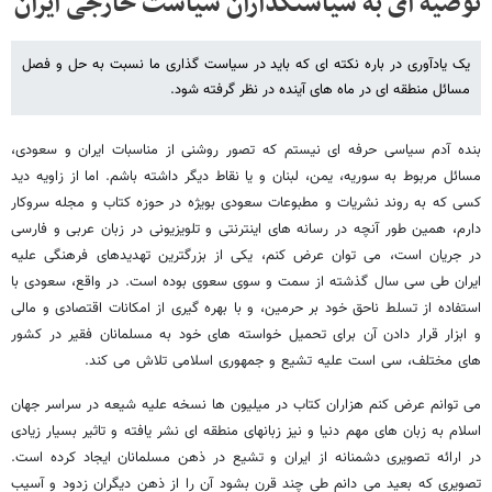
توصیه ای به سیاستگذاران سیاست خارجی ایران
یک یادآوری در باره نکته ای که باید در سیاست گذاری ما نسبت به حل و فصل
مسائل منطقه ای در ماه های آینده در نظر گرفته شود.
بنده آدم سیاسی حرفه ای نیستم که تصور روشنی از مناسبات ایران و سعودی،
مسائل مربوط به سوریه، یمن، لبنان و یا نقاط دیگر داشته باشم. اما از زاویه دید
کسی که به روند نشریات و مطبوعات سعودی بویژه در حوزه کتاب و مجله سروکار
دارم، همین طور آنچه در رسانه های اینترنتی و تلویزیونی در زبان عربی و فارسی
در جریان است، می توان عرض کنم، یکی از بزرگترین تهدیدهای فرهنگی علیه
ایران طی سی سال گذشته از سمت و سوی سعوی بوده است. در واقع، سعودی با
استفاده از تسلط ناحق خود بر حرمین، و با بهره گیری از امکانات اقتصادی و مالی
و ابزار قرار دادن آن برای تحمیل خواسته های خود به مسلمانان فقیر در کشور
های مختلف، سی است علیه تشیع و جمهوری اسلامی تلاش می کند.
می توانم عرض کنم هزاران کتاب در میلیون ها نسخه علیه شیعه در سراسر جهان
اسلام به زبان های مهم دنیا و نیز زبانهای منطقه ای نشر یافته و تاثیر بسیار زیادی
در ارائه تصویری دشمنانه از ایران و تشیع در ذهن مسلمانان ایجاد کرده است.
تصویری که بعید می دانم طی چند قرن بشود آن را از ذهن دیگران زدود و آسیب