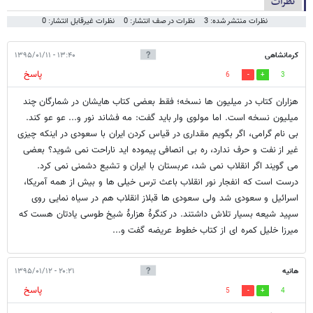
نظرات
نظرات منتشر شده: 3
نظرات در صف انتشار: 0
نظرات غیرقابل انتشار: 0
کرمانشاهی
۱۳:۴۰ - ۱۳۹۵/۰۱/۱۱
پاسخ
6
3
هزاران کتاب در میلیون ها نسخه؛ فقط بعضی کتاب هایشان در شمارگان چند
میلیون نسخه است. اما مولوی وار باید گفت: مه فشاند نور و... عو عو کند.
بی نام گرامی، اگر بگویم مقداری در قیاس کردن ایران با سعودی در اینکه چیزی
غیر از نفت و حرف ندارد، ره بی انصافی پیموده اید ناراحت نمی شوید؟ بعضی
می گویند اگر انقلاب نمی شد، عربستان با ایران و تشیع دشمنی نمی کرد.
درست است که انفجار نور انقلاب باعث ترس خیلی ها و بیش از همه آمریکا،
اسرائیل و سعودی شد ولی سعودی ها قبلاز انقلاب هم در سیاه نمایی روی
سپید شیعه بسیار تلاش داشتند. در کنگرۀ هزارۀ شیخ طوسی یادتان هست که
میرزا خلیل کمره ای از کتاب خطوط عریضه گفت و...
هانیه
۲۰:۲۱ - ۱۳۹۵/۰۱/۱۲
پاسخ
5
4