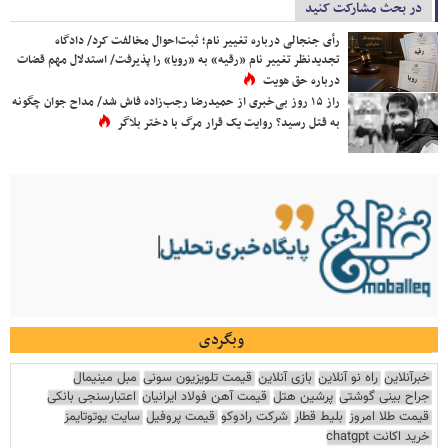
در بحث مشارکت کنید
رأی جنجالی درباره تغییر نام؛ ثبت‌احوال مخالفت کرد/ دادگاه
تجدیدنظر تغییر نام «رقیه» به «رویا» را پذیرفت/ استدلال مهم قضات
درباره حق هویت
راز ۱۵ روز بی‌خبری از حمیدرضا رجب‌زاده فاش شد/ مداح جوان چگونه
به قتل رسید؟ روایت یک قرار مرگ با دختر بلاگر
وبگردی
خبرآنلاین
راه نو آنلاین
بازی آنلاین
قیمت تلویزیون سونی
مبل مینیمال
جراح بینی گوشتی
پرشین هتل
قیمت آهن فولاد ایرانیان
اعتبارسنجی بانکی
قیمت طلا امروز
بلیط قطار
شرکت رادوکو
قیمت پروفیل
سایت یوتوتایمز
خرید اکانت chatgpt