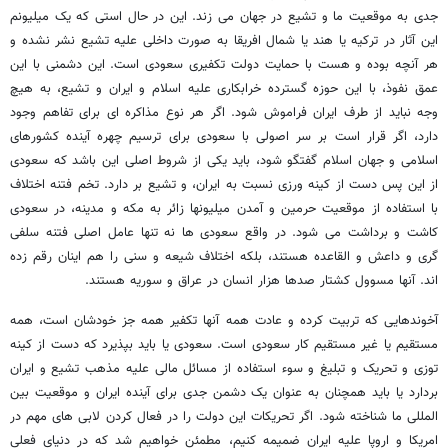
جدی به موقعیت ما و تشیع در جهان می زند. این در حال استی که یک میلیونم
این آثار در ترکیه یا هند یا شمال افریقا به صورت داخلی علیه تشیع نشر نشده و
هر آنچه بوده و هست با حمایت دولت تکفیری سعودی است. این دشمنی با این
عمق نفوذ، با این حوزه گسترده خرابکاری علیه اسلام و ایران و تشیع، به هیچ
وجه نباید از طرف ایران فراموش شود. اگر هر نوع مذاکره ای برای تفاهم وجود
دارد، اگر قرار است بر سر اصولی با سعودی برای ترسیم چهره آینده کشورهای
اسلامی و جهان اسلام گفتگو شود، باید یکی از شروط اصلی این باشد که سعودی
از این پس دست از کینه ورزی نسبت به ایران، و تشیع بر دارد. تخم فتنه اختلاف
با استفاده از موقعیت حرمین و آمدن میلیونها زائر به مکه و مدینه، در سعودی
کاشت و برداشت می شود. در واقع سعودی ها نه تنها عامل اصلی فتنه سلفی
گری و داعش و القاعده هستند، بلکه اختلاف شیعه و سنی را هم اینان رقم زده
اند. آنها مسوول کشتار صدها هزار انسان در عراق و سوریه هستند.
آخوندهایی که تربیت کرده و عادت همه آنها تکفیر همه جز خودشان است، همه
مستقیم یا غیر مستقیم کار سعودی است. سعودی یا باید بپذیرد که دست از کینه
توزی و تحریک و تبلیغ و سوء استفاده از مسائل مالی علیه مذهب تشیع و ایران
بردارد یا باید همچنان به عنوان یک دشمن جدی برای آینده ایران و موقعیت بین
المللی ما شناخته شود. اگر تحریکات این دولت را در فعال کردن لابی های مهم در
امریکا و اروپا علیه ایران ضمیمه کنیم، مطمئن خواهیم شد که در دنیای فعلی