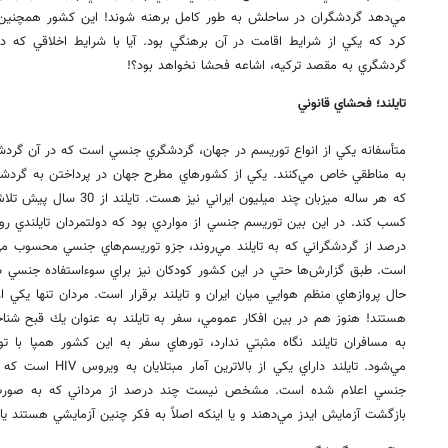
مي‌دهد گردشگران در ساحلش به طور كامل برهنه شوند! اين كشور همچنين ح
كرد كه يكي از شرايط اقامت در آن برهنگي بود. آيا با شرايط اخلاقي كه د
گردشگري به مقصد تركيه، اشاعه فحشا نخواهد بود؟!
تايلند؛ فحشاي قانوني
متأسفانه يكي از انواع توريسم در جهان، گردشگري جنسي است كه در آن گرد
به مناطقي خاص مي‌كنند. يكي از كشورهاي مطرح جهان در پرداختن به گرد
كه هر ساله ميزبان چند ميليون 
درصد از گردشگراني كه به تايلند مي‌روند، جزو توريسم‌هاي جنسي محسوب مي‌شون
است. طبق گزارش‌ها حتي در اين كشور كودكان نيز براي سوءاستفاده جنسي در اخ
حال پرواز‌هاي منظم هوايي ميان ايران و تايلند برقرار است. مردان تنها يكي از
هستند! هنوز هم در بين افكار عمومي، سفر به تايلند به عنوان يك قبح شناخ
به مسافران تايلند نگاه مثبتي ندارد، تورهاي سفر به اين كشور همپا با تو
مي‌شود. تايلند داراي ي
جنسي اعلام شده است. مشخص نيست چند درصد از مرداني كه به صورت مج
بازگشت آزمايش ايدز مي‌دهند و يا اينكه اصلاً به فكر چنين آزمايشي هستند يا 