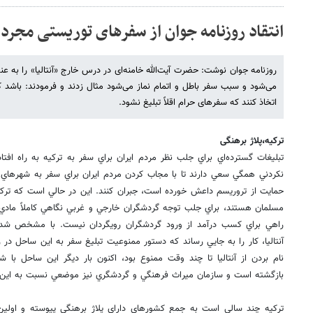
انتقاد روزنامه جوان از سفرهای توریستی مجرد
روزنامه جوان نوشت: حضرت آیت‌الله خامنه‌ای در درس خارج «آنتالیا» را به 
می‌شود و سبب سفر باطل و اتمام نماز می‌شود مثال زدند و فرمودند: باشد ک
اتخاذ کنند که سفرهای حرام اقلاً تبلیغ نشود.
ترکیه،پلاژ برهنگی
تبليغات گسترده‌اي براي جلب نظر مردم ايران براي سفر به تركيه به راه افت
نكردني همگي سعي دارند تا با مجاب كردن مردم ايران براي سفر به شهرهاي ت
حمايت از تروريسم داعش خورده است، جبران كنند. اين در حالي است كه تركيه
مسلمان هستند، براي جلب توجه گردشگران خارجي و غربي نگاهي كاملاً مادي‌گ
راهي براي كسب درآمد از ورود گردشگران رويگردان نيست. با مشخص شدن
آنتاليا، كار را به جايي رساند كه دستور ممنوعيت تبليغ سفر به اين ساحل در رس
نام بردن از آنتاليا تا چند وقت ممنوع بود، اكنون بار ديگر اين ساحل با 
بازگشته است و سازمان ميراث فرهنگي و گردشگري نيز موضعي نسبت به اين ا
تركيه چند سالي است به جمع كشورهاي داراي پلاژ برهنگي پيوسته و اولي