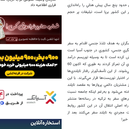
دود پنج سال پيش هتلي را راه‌اندازي
فراری اطلاعیه داد
ر اين كشور برپا است، تبليغات پر حجم
شگران به هدف تلذذ جنسي اقدام به سفر
شگري جنسي، كشوري در جنوب آسيا است
ايراني نيز هست. تايلند از 30 سال پيش تلاش كرده است تا به وسيله توريسم درآمد
كسب كند. در اين بين توريسم جنسي از مواردي بود كه دولتمردان تايلندي روي آن تمركز كردند به طوري كه اكنون 60
د. از اين تأسف‌آورتر رفتار تايلندي‌ها
تيار توريست‌ها قرار مي‌گيرند. با اين
 مشتريان دائمي پرواز‌ها به مقصد تايلند
ته مي‌شود و به‌رغم اينكه جامعه نسبت
رهاي سفر به تركيه در رسانه‌ها منتشر
كي از بالاترين آمار مبتلايان به ويروس HIV است كه راه اصلي انتقال آن در اين كشور روابط
ردي به تايلند سفر مي‌كنند بعد از
خير!