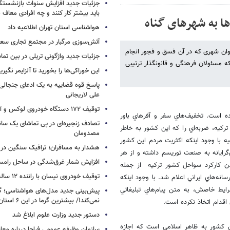
جزئیات جدید افزایش سنوات بازنشستگ
باید بیشتر کار کنند و چه افرادی معاف
ها به شهرهای گناه
هواشناسی استان تهران اطلاعیه داد
آتش‌سوزی مرگبار در مجتمع تجاری سع
عنوان شهری که در آن فسق و فجور انجام
جزئیات جدید واژگونی تریلی در بین تما
ه مسئولان فرهنگی و قانونگذار ترتیبی
این خوراکی‌ها را بخورید تا آلزایمر نگیری
پاسخ قوه قضاییه به یک ادعای جنجالی 
علی لاریجانی
توقیف ۱۷۲ دستگاه خودروی لوکس و آپارتمان
اده است. تخفيف‌هاي سفر و آفرهاي باور
تصادف زنجیره‌ای در پی تماشای یک سانح
ركيه، ضربه‌اي را كه اين كشور به خاطر
مصدومان
 با وجود اينكه اكثريت مردم اين كشور
هشدار به مسافران؛ ترافیک سنگین در 
رايانه به صنعت توريسم داشته و از هر
افزایش شمار غرق‌شدگی در ساحل رامس
 كاركرد سواحل كشور تركيه از جمله
توقیف خودروی نیسان با راننده ۱۲ ساله در این جاده
انه‌هاي ايراني اعلام شد. با وجود اينكه
شرايط خاصش، به متن پيام‌هاي تبليغاتي
پیش‌بینی جدید مدل‌های هواشناسی؛ گر
نمی‌کند!/ بیشترین گرما در این ۶ استان
قدام اتخاذ نكرده است.
دستور جدید وزارت علوم ابلاغ شد
ن كشور به ظاهر اسلامي است كه اجازه
سازمان وظیفه عمومی فراجا درباره معا