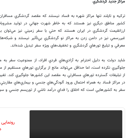
مراكز جديد گردشگري
تركيه و تايلند تنها مراكز شهره به فساد نيستند كه مقصد گردشگري مسافران ا
كشور مناطق ديگري نيز هستند كه به خاطر شهرت جهاني در توليد مشروبا
ارزانقيمت گردشگري در ايران هستند كه حتي با سفر زميني نيز مي‌توان به
غيررسمي نيز در دامن زدن به مراكز نو گردشگري بي‌تأثير نيستند و شبكه‌ها
معرفي و تبليغ تورهاي گردشگري و تخفيف‌هاي ويژه سفر تبديل شده‌اند.
شايد دولت به دليل احترام به آزادي‌هاي فردي افراد، از ممنوعيت سفر به م
جلوگيري نكرده است، اما حداقل مي‌تواند مانع از برگزاري تورهاي مستقيم از مب
از تبليغات گسترده تورهاي مسافرتي به مقصد اين كشور‌ها جلوگيري كند. تغيي
در مراكز فساد به همراه احتمال ورود آلودگي‌هاي جنسي و بيماري‌هاي مقاربتي ا
سفر به كشورهايي است كه اخلاق را فداي درآمد ناشي از توريسم جنسي و سواحل
رونمایی
دن