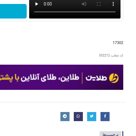
17302
کد مطلب
532212
برچسب‌ها