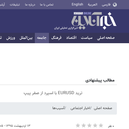
فارسی
العربية
English
تماس با ما
درباره ما
تبلیغات
آرشی
صفحه اصلی
سیاست
اقتصاد
فرهنگ
جامعه
بین‌الملل
ورزش
تا
مطالب پیشنهادی
ترید EURUSD با اسپرد از صفر پیپ
صفحه اصلی
اخبار اجتماعی
آسیب‌ها
۱۳ اردیبهشت ۱۳۹۵ - ۰۳:۰۵
۰ نفر