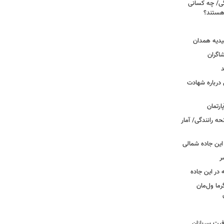
ی/ چه کسانی
 هستند؟
یدیه همدان
شاگران
د
درباره شهادت
ه رانندگی/ آمار
این جاده شمالی
ر
ما ول‌مان
فیت سربازان