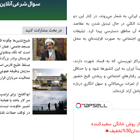
يراني به شمار مي‌روند، در كنار اين دو
ت الكلي در حال تبديل شدن به مقاصد
در بحث مشارکت کنید
 آن مناطق دسترسي پيدا كرد. تبليغات
ي اجتماعي به صورت فزاينده‌اي به محل
شیخ‌نشین‌ها چگونه فک
مسجدجامعی: عمان تن
است که نگاه متفاوتی 
عربستان برادر بزرگ‌
راكز توريستي كه به فساد شهرت دارند،
مسلط خلیج فارس ا
دأ ايران به اين كشورها شود و يا حداقل
سازمان وظیفه عمومی 
ر رفتار‌هاي اجتماعي و ريختن قبح حضور
معافیت سربازان فراری
ز ثمرات بي‌مبالاتي و سهل انگاري درباره
 آزاد كرده‌اند.
ابوالفتح: برای ترامپ
سر کار باشد یا عمامه/
تغییر حکومت نیست/ 
در توقف حملات نقش
 از روش خانگی سفیدکننده
دان50%تخفیف🔥