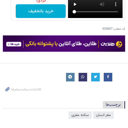
کردی!
خرید باتخفیف
کد مطلب
535807
برچسب‌ها
مغز انسان
سکته مغزی