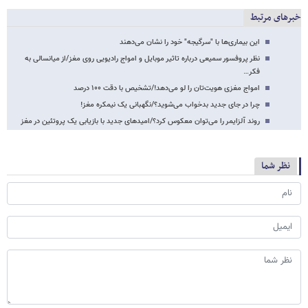
خبرهای مرتبط
این بیماری‌ها با "سرگیجه" خود را نشان می‌دهند
نظر پروفسور سمیعی درباره تاثیر موبایل و امواج رادیویی روی مغز/از میانسالی به
فکر…
امواج مغزی هویت‌تان را لو می‌دهد!/تشخیص با دقت ۱۰۰ درصد
چرا در جای جدید بدخواب می‌شوید؟/نگهبانی یک نیمکره مغز!
روند آلزایمر را می‌توان معکوس کرد؟/امیدهای جدید با بازیابی یک پروتئین در مغز
نظر شما