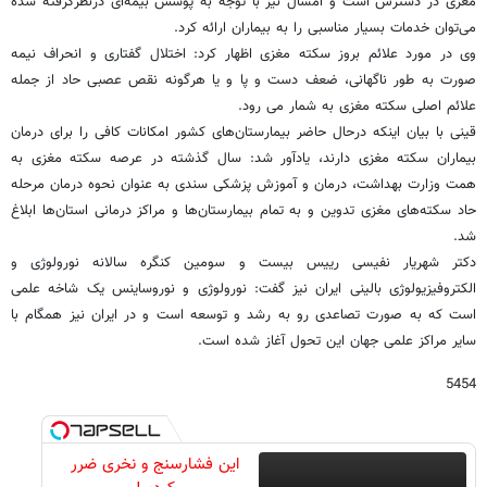
مغزی در دسترس است و امسال نیز با توجه به پوشش بیمه‌ای درنظرگرفته شده
می‌توان خدمات بسیار مناسبی را به بیماران ارائه کرد.
وی در مورد علائم بروز سکته مغزی اظهار کرد: اختلال گفتاری و انحراف نیمه
صورت به طور ناگهانی، ضعف دست و پا و یا هرگونه نقص عصبی حاد از جمله
علائم اصلی سکته مغزی به شمار می رود.
قینی با بیان اینکه درحال حاضر بیمارستان‌های کشور امکانات کافی را برای درمان
بیماران سکته مغزی دارند، یادآور شد: سال گذشته در عرصه سکته مغزی به
همت وزارت بهداشت، درمان و آموزش پزشکی سندی به ‌عنوان نحوه درمان مرحله
حاد سکته‌های مغزی تدوین و به تمام بیمارستان‌ها و مراکز درمانی استان‌ها ابلاغ
شد.
دکتر شهریار نفیسی رییس بیست و سومین کنگره سالانه نورولوژی و
الکتروفیزیولوژی بالینی ایران نیز گفت: نورولوژی و نوروساینس یک شاخه علمی
است که به صورت تصاعدی رو به رشد و توسعه است و در ایران نیز همگام با
سایر مراکز علمی جهان این تحول آغاز شده است.
5454
این فشارسنج و نخری ضرر