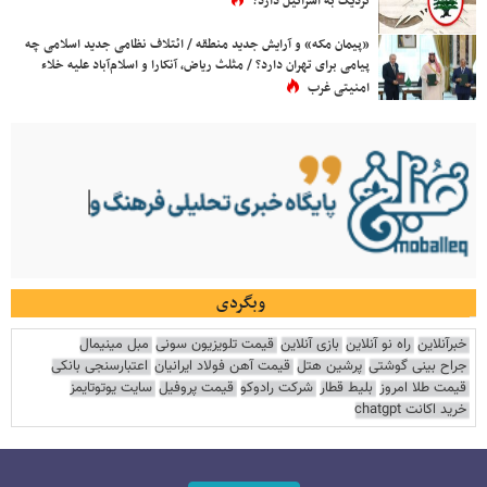
نزدیک به اسرائیل دارد؟
«پیمان مکه» و آرایش جدید منطقه / ائتلاف نظامی جدید اسلامی چه
پیامی برای تهران دارد؟ / مثلث ریاض، آنکارا و اسلام‌آباد علیه خلاء
امنیتی غرب
وبگردی
خبرآنلاین
راه نو آنلاین
بازی آنلاین
قیمت تلویزیون سونی
مبل مینیمال
جراح بینی گوشتی
پرشین هتل
قیمت آهن فولاد ایرانیان
اعتبارسنجی بانکی
قیمت طلا امروز
بلیط قطار
شرکت رادوکو
قیمت پروفیل
سایت یوتوتایمز
خرید اکانت chatgpt