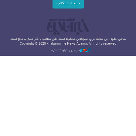
نسخه دسکتاپ
تمامی حقوق این سایت برای خبرآنلاین محفوظ است. نقل مطالب با ذکر منبع بلامانع است.
Copyright © 2025 khabaronline News Agancy, All rights reserved
طراحی و تولید: نستوه