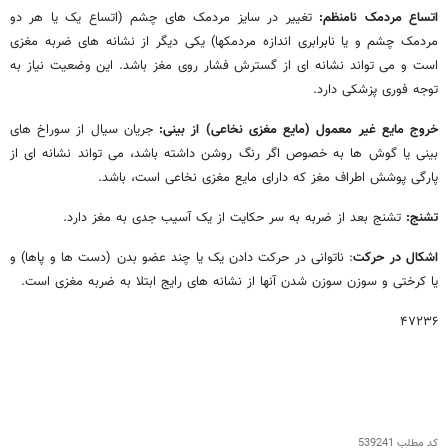
اتساع مردمک نامنظم:
تغییر در سایز مردمک های چشم (اتساع یک یا هر دو
مردمک چشم و یا نابرابری اندازه مردمکها) یکی دیگر از نشانه های ضربه مغزی
است و می تواند نشانه ای از گسترش فشار روی مغز باشد. این وضعیت نیاز به
توجه فوری پزشکی دارد.
خروج مایع غیر معمول (مایع مغزی نخاعی) از بینی:
جریان سیال از سوراخ های
بینی یا گوش ها به خصوص اگر رنگ روشن داشته باشد، می تواند نشانه ای از
پارگی پوشش اطراف مغز که دارای مایع مغزی نخاعی است، باشد.
تشنج:
تشنج بعد از ضربه به سر حکایت از یک آسیب جدی به مغز دارد.
اشکال در حرکت
: ناتوانی در حرکت دادن یک یا چند عضو بدن (دست ها و پاها) و
یا کرختی و سوزن سوزن شدن آنها از نشانه های رایج ابتلا به ضربه مغزی است.
۴۷۲۳۶
کد مطلب
539241