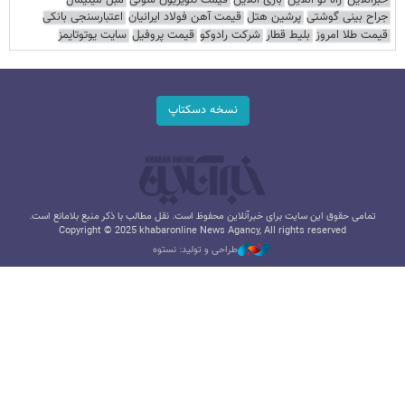
جراح بینی گوشتی
پرشین هتل
قیمت آهن فولاد ایرانیان
اعتبارسنجی بانکی
قیمت طلا امروز
بلیط قطار
شرکت رادوکو
قیمت پروفیل
سایت یوتوتایمز
نسخه دسکتاپ
تمامی حقوق این سایت برای خبرآنلاین محفوظ است. نقل مطالب با ذکر منبع بلامانع است.
Copyright © 2025 khabaronline News Agancy, All rights reserved
طراحی و تولید: نستوه