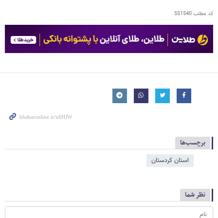
کد مطلب
551540
برچسب‌ها
استان کردستان
نظر شما