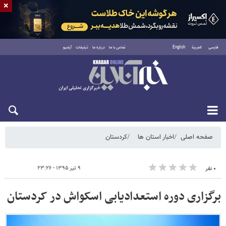
×
فارسی
العربية
English
تماس با ما
درباره ما
تبلیغات
آرشیو
شنبه ۱۷ مرداد ۱۴۰۵
صفحه اصلی
اخبار استان ها
کردستان
۹ تیر ۱۳۹۵ - ۲۳:۲۶
۰ نفر
برگزاری دوره استعدادیابی اسکواش در کردستان