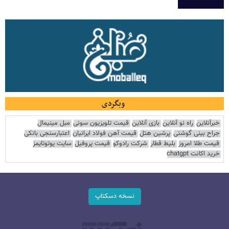
وبگردی
خبرآنلاین
راه نو آنلاین
بازی آنلاین
قیمت تلویزیون سونی
مبل مینیمال
جراح بینی گوشتی
پرشین هتل
قیمت آهن فولاد ایرانیان
اعتبارسنجی بانکی
قیمت طلا امروز
بلیط قطار
شرکت رادوکو
قیمت پروفیل
سایت یوتوتایمز
خرید اکانت chatgpt
نسخه دسکتاپ