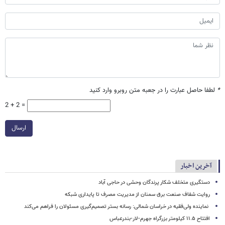
*
لطفا حاصل عبارت را در جعبه متن روبرو وارد کنید
2 + 2 =
ارسال
آخرین اخبار
دستگیری متخلف شکار پرندگان وحشی در حاجی آباد
روایت شفاف صنعت برق سمنان از مدیریت مصرف تا پایداری شبکه
نماینده ولی‌فقیه در خراسان شمالی: رسانه بستر تصمیم‌گیری مسئولان را فراهم می‌کند
افتتاح ۱۱.۵ کیلومتر بزرگراه جهرم-لار-بندرعباس