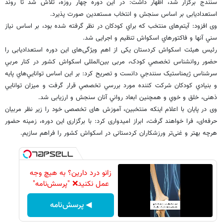
سنندج برگزار شد، اظهار داشت: در این دوره چهار روزه، تلاش شد تا روند
استعدادیابی بر اساس سنجش و انتخاب مستعدین صورت پذیرد.
وی افزود: آيتم‌های منتخب که براي کودکان در نظر گرفته شده بود، بر اساس نياز
سني آنها و فاکتورهاي اسکواش تنظیم و اجرایی شد.
رئیس هیئت اسکواش کردستان یکی از اهم ویژگی‌های این دوره استعدادیابی را
حضور روانشناس تخصصي کودک، مربی بین‌المللی اسکواش کشور در کنار مربي
سرشناس ژيمناستيک سنندجي دانست و تصریح کرد: بر این اساس توانايي‌هاي پايه
و بنيادي کودکان شرکت کننده مورد بررسي تخصصي قرار گرفت و ميزان توانايي
ذهنی، خلق و خوي و همچنین ابعاد رواني آنان سنجش و ارزیابی شد.
وی در پایان با اعلام اینکه منتخبین، آموزش های تخصصی خود را زیر نظر مربیان
حرفه‌ای، فرا خواهند گرفت، ابراز امیدواری کرد: با برگزاری این دوره، زمینه حضور
هرچه بهتر و غنی‌تر ورزشکاران کردستانی در اسکواش کشور را فراهم سازیم.
زانو درد دارین؟ به هیچ وجه
عمل نکنید❌ "پرسش‌نامه"
◀ پرسش‌نامه