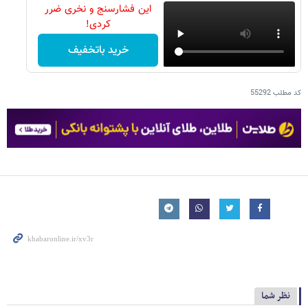
این فشارسنج و نخری ضرر
کردی!
خرید باتخفیف
کد مطلب
55292
نظر شما