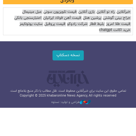
وبگردی
خبرآنلاین
راه نو آنلاین
بازی آنلاین
قیمت تلویزیون سونی
مبل مینیمال
جراح بینی گوشتی
پرشین هتل
قیمت آهن فولاد ایرانیان
اعتبارسنجی بانکی
قیمت طلا امروز
بلیط قطار
شرکت رادوکو
قیمت پروفیل
سایت یوتوتایمز
خرید اکانت chatgpt
نسخه دسکتاپ
تمامی حقوق این سایت برای خبرآنلاین محفوظ است. نقل مطالب با ذکر منبع بلامانع است.
Copyright © 2025 khabaronline News Agancy, All rights reserved
طراحی و تولید: نستوه