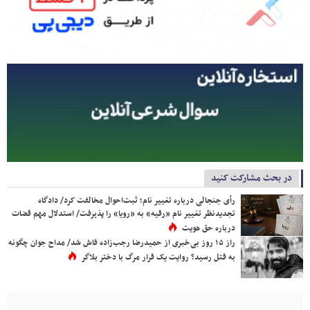
در بحث مشارکت کنید
رأی جنجالی درباره تغییر نام؛ ثبت‌احوال مخالفت کرد/ دادگاه
تجدیدنظر تغییر نام «رقیه» به «رویا» را پذیرفت/ استدلال مهم قضات
درباره حق هویت
راز ۱۵ روز بی‌خبری از حمیدرضا رجب‌زاده فاش شد/ مداح جوان چگونه
به قتل رسید؟ روایت یک قرار مرگ با دختر بلاگر