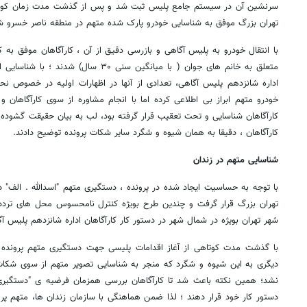
سرنشین آن در سیستم جامع پلیس ثبت شد و پس از گذشت مدت زمان کوتا
تهران بزرگ موفق به شناسایی خودرو پارک شده متهم در منطقه ناصر خسرو ش
با انتقال خودرو به پلیس آگاهی و بازرسی دقیق از آن ، کارآگاهان موفق به
متعلق به خانم های جوان ( با میانگین سنی ۳۰
اداره شانزدهم پلیس آگاهی، تعدادی از آنها در اظهارات اولیه در خصوص 
خودرو متهم ابراز بی اطلاعی کرده اما با انجام مشاوره از سوی کارآگاهان و
کارآگاهان شناسایی و تحت تعقیب قرار گرفته بود، لب به بیان حقیقت گشوده و 
کارآگاهان ، دقیقا به همان شیوه و شگرد سایر شکات پرونده توضیح دادند.
شناسایی متهم در زندان
با توجه به حساسیت ایجاد شده در پرونده ، دستگیری متهم "اسدالله . الف" د
تهران بزرگ قرار گرفت و چندین طرح بویژه کنترل نامحسوس محل های تردد ا
شهر تهران بویژه در شمال شهر در دستور کار کارآگاهان اداره شانزدهم پلیس آ
با گذشت مدت کوتاهی از آغاز اقدامات پلیسی جهت دستگیری متهم پرونده
دیگری به این شیوه و شگرد که منجر به شناسایی تصویر متهم از سوی شکا
نشد؛ همین نکته باعث شد تا کارآگاهان بررسی همزمان فرضیه ی "دستگیری 
دستور کار خود قرار دهند ؛ لذا ضمن هماهنگی با سازمان زندان ها، متهم پر