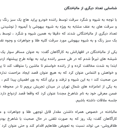
شناسایی تعداد دیگری از مالباختگان
با توجه به شیوه و شگرد سرقت توسط راننده خودرو پراید هاچ بک سبز رنگ ب
و سرقت های به عنف مشابه به ویژه به شیوه بیهوشی با آبمیوه ( نوشیدنی 
تعداد دیگری از مالباختگانی شدند که دقیقا به همین شیوه و شگرد ، توسط ر
بک سبز رنگ و به شیوه بیهوشی مورد سرقت کلیه طلا و جواهرات و وجوه نقد ق
یکی از مالباختگان در اظهاراتش به کارآگاهان گفت: به عنوان مسافر سوار یک 
شیشه های تیره] شدم که در طی مسیر راننده پراید به بهانه طرح پیشنهاد ازدو
ابتدا به شدت مخالفت کرده و از راننده خواستم تا ماشین را متوقف کند تا 
و خواهش و التماس عنوان کرد که به هیچ عنوان قصد ایجاد مزاحمت ندارد
من صحبت کند ؛ به این شیوه و ترفند و برای آنکه به وی اطمینان پیدا کنم ،
به یکی از امامزاده های شمال تهران در میدان تجریش برویم تا در محوطه 
ضمن معرفی خود به نام شاهرخ مجددا عنوان کرد که واقعا قصد ازدواج دارد و 
جلسه ملاقات داشته باشیم.
مالباخته در خصوص همراه داشتن مقدار قابل توجهی طلا و جواهرات و مب
کارآگاهان گفت: یک روز که به صورت تلفنی در حال صحبت با شاهرخ بودیم
طلافروشی- می تواند نسبت به تعویض طلاهایم اقدام کند و حتی عنوان کرد که