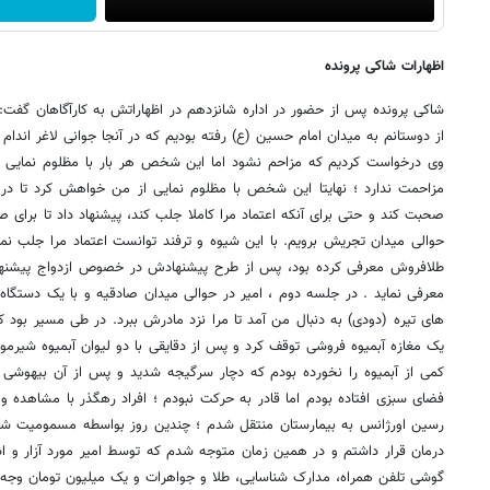
اظهارات شاکی پرونده
شاکی پرونده پس از حضور در اداره شانزدهم در اظهاراتش به کارآگاهان گفت:
از دوستانم به میدان امام حسین (ع) رفته بودیم که در آنجا جوانی لاغر اندام ب
وی درخواست کردیم که مزاحم نشود اما این شخص هر بار با مظلوم نمایی 
مزاحمت ندارد ؛ نهایتا این شخص با مظلوم نمایی از من خواهش کرد تا
صحبت کند و حتی برای آنکه اعتماد مرا کاملا جلب کند، پیشنهاد داد تا برای 
حوالی میدان تجریش برویم. با این شیوه و ترفند توانست اعتماد مرا جلب نم
طلافروش معرفی کرده بود، پس از طرح پیشنهادش در خصوص ازدواج پیشنهاد 
معرفی نماید . در جلسه دوم ، امیر در حوالی میدان صادقیه و با یک دستگاه
های تیره (دودی) به دنبال من آمد تا مرا نزد مادرش ببرد. در طی مسیر بود که
یک مغازه آبمیوه فروشی توقف کرد و پس از دقایقی با دو لیوان آبمیوه شیرم
کمی از آبمیوه را نخورده بودم که دچار سرگیجه شدید و پس از آن بیهوش
فضای سبزی افتاده بودم اما قادر به حرکت نبودم ؛ افراد رهگذر با مشاهده
رسین اورژانس به بیمارستان منتقل شدم ؛ چندین روز بواسطه مسمومیت شد
درمان قرار داشتم و در همین زمان متوجه شدم که توسط امیر مورد آزار 
گوشی تلفن همراه، مدارک شناسایی، طلا و جواهرات و یک میلیون تومان وجه ن