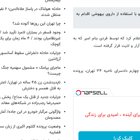
بیمارستان
حادثه هولن
با استفاده از داروی بیهوشی اقدام به
منتقل شدند
چرا تهران این روزها آلوده شد؟
وجود فسفر در بمباران لامرد تأیید شد 
نتری ۱۵۷ مسعودیه به مأمورین اعلام کرد که توسط فردی بنام امیر که به
غیرنظامیان بودند / ۴ ماه زم
کوچک
ار و اذیت قرار گرفته است.
جزئیات حادثه دلخراش سقوط آسانسور 
آرژانتین
ماجرای پیامک « مشمول سهمیه جنگ 
با تشکیل پرونده مقدماتی با موضوع آزار و اذیت و به دستور بازپرس شعبه چهارم دادسرای ناحیه ۳۴ تهران، پرونده
چیست؟
ناپدیدشدن زن ۴۵ ساله در تهران
به قتل همسر و دخترش
جزئیات جدید از قتل یک مداح/ پخش و
حمیدرضا رجب‌زاده در شبکه‌های معاند
واژگونی مرگبار خودرو در این جاده/ آمار
رای آینده ، امیدی برای زندگی
مصدومان
وضعیت پرونده کلثوم اکبری از زبان س
قضاییه
کلیک کن!