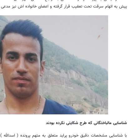
پیش به اتهام سرقت تحت تعقیب قرار گرفته و اعضای خانواده اش نیز مدعی ه
شناسایی مالباختگانی که طرح شکایتی نکرده بودند
با شناسایی مشخصات دقیق خودرو پراید متعلق به متهم پرونده ( اسدالله )