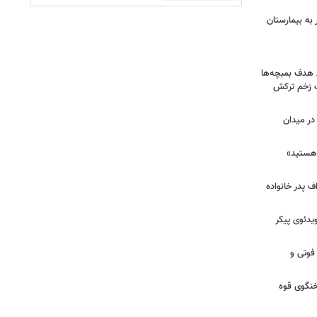
اک در پاساژ علاءالدین؛ ۶ نفر به بیمارستان
/ هدف بمبچه‌ها
ان برای یک زخم ترکش
در میدان
هستید»
/ اعتراف پدر خانواده
یدئوی پیکر
 فوتی و
خنگوی قوه