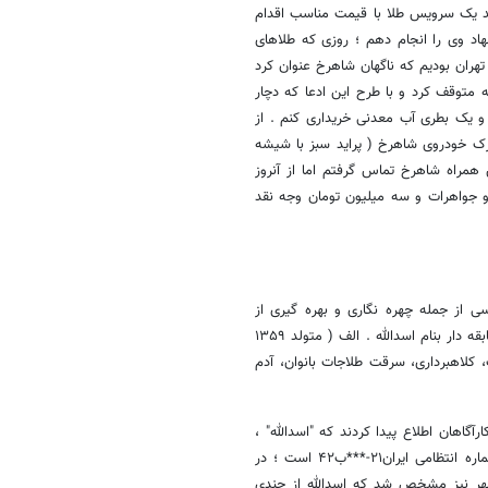
ید یک سرویس طلا با قیمت مناسب اقدام
هاد وی را انجام دهم ؛ روزی که طلاهای
هران بودیم که ناگهان شاهرخ عنوان کرد
 متوقف کرد و با طرح این ادعا که دچار
یک بطری آب معدنی خریداری کنم . از
ک خودروی شاهرخ ( پراید سبز با شیشه
 همراه شاهرخ تماس گرفتم اما از آنروز
 جواهرات و سه میلیون تومان وجه نقد
سی از جمله چهره نگاری و بهره گیری از
سوابق مجرمین سابقه دار پلیس آگاهی موفق به شناسایی یکی از مجرمین سابقه دار بنام اسدالله . الف ( متولد ۱۳۵۹
جرایم مختلف سرقت، کلاهبرداری، سرقت طلاجات بانوان، آدم
گاهان اطلاع پیدا کردند که "اسدالله" ،
صاحب یک دستگاه خودرو پراید هاچ بکِ سبزرنگ با شیشه های دودی به شماره انتظامی ایران۲۱-***ب۴۲ است ؛ در
شهر نیز مشخص شد که اسدالله از چندی