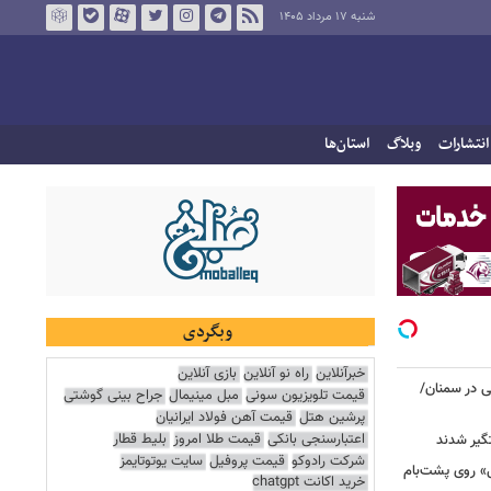
شنبه ۱۷ مرداد ۱۴۰۵
انتشارات
وبلاگ
استان‌ها
وبگردی
خبرآنلاین
راه نو آنلاین
بازی آنلاین
نی در سمنان/
قیمت تلویزیون سونی
مبل مینیمال
جراح بینی گوشتی
پرشین هتل
قیمت آهن فولاد ایرانیان
اعتبارسنجی بانکی
قیمت طلا امروز
بلیط قطار
گیر شدند
شرکت رادوکو
قیمت پروفیل
سایت یوتوتایمز
عزرائیل» روی پشت‌بام
خرید اکانت chatgpt