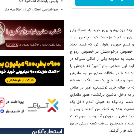
پلیس پایتخت اطلاعیه داد
هواشناسی استان تهران اطلاعیه داد
 چند روز پیش، برای خرید به همراه یکی
رای ما ایجاد مزاحمت کرد ؛ چندین بار از
و قسم خوردن عنوان کرد که قصد ایجاد
 در خصوص درخواستش در خصوص ازدواج
صحبت به محوطه یکی از اماکن متبرکه در
اید؛ این شخص بنام "امیر" که خودش را
داد تا در ملاقات بعدی مرا به مادرش
 خودرو پراید هاچ بک سبز رنگ با شیشه
 به بهانه خرید نوشیدنی، امیر در مقابل
وز به داخل ماشین بازگشت؛ هنوز مقداری
ی شدم. زمانیکه به هوش آمدم داخل یک
 وضعیت بنده به کمک من آمدند و پس از
ید ناشی از خوردن آبمیوه مسموم تحت
و اذیت و همچنین سرقت کیف دستی حاوی
قد قرار گرفتم.