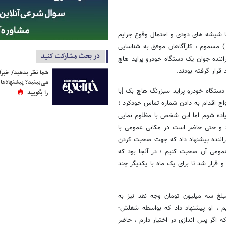
ا شیشه های دودی و احتمال وقوع جرایم
) مسموم ، کارآگاهان موفق به شناسایی
در بحث مشارکت کنید
اننده جوان یک دستگاه خودرو پراید هاچ
رار گرفته بودند.
شما نظر بدهید/ خبرآن
می‌بینید؟ پیشنهادها 
دستگاه خودرو پراید سبزرنگ هاچ بک [با
را بگویید
اج اقدام به دادن شماره تماس خودکرد ؛
پیاده شوم اما این شخص با مظلوم نمایی
 و حتی حاضر است در مکانی عمومی با
 راننده پیشنهاد داد که جهت صحبت کردن
عمومی آن صحبت کنیم ؛ در آنجا بود که
قرار شد تا برای یک ماه با یکدیگر چند
لغ سه میلیون تومان وجه نقد نیز به
 ، او پیشنهاد داد که بواسطه شغلش-
 اگر پس اندازی در اختیار دارم ، حاضر