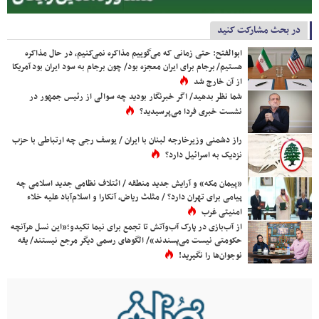
در بحث مشارکت کنید
ابوالفتح: حتی زمانی که می‌گوییم مذاکره نمی‌کنیم، در حال مذاکره
هستیم/ برجام برای ایران معجزه بود/ چون برجام به سود ایران بود آمریکا
از آن خارج شد
شما نظر بدهید/ اگر خبرنگار بودید چه سوالی از رئیس جمهور در
نشست خبری فردا می‌پرسیدید؟
راز دشمنی وزیرخارجه لبنان با ایران / یوسف رجی چه ارتباطی با حزب
نزدیک به اسرائیل دارد؟
«پیمان مکه» و آرایش جدید منطقه / ائتلاف نظامی جدید اسلامی چه
پیامی برای تهران دارد؟ / مثلث ریاض، آنکارا و اسلام‌آباد علیه خلاء
امنیتی غرب
از آب‌بازی در پارک آب‌وآتش تا تجمع برای نیما تکیدو؛«این نسل هرآنچه
حکومتی نیست می‌پسندند»/ الگوهای رسمی دیگر مرجع نیستند/ یقه
نوجوان‌ها را نگیرید!