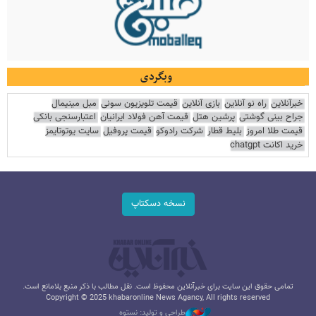
وبگردی
خبرآنلاین
راه نو آنلاین
بازی آنلاین
قیمت تلویزیون سونی
مبل مینیمال
جراح بینی گوشتی
پرشین هتل
قیمت آهن فولاد ایرانیان
اعتبارسنجی بانکی
قیمت طلا امروز
بلیط قطار
شرکت رادوکو
قیمت پروفیل
سایت یوتوتایمز
خرید اکانت chatgpt
نسخه دسکتاپ
تمامی حقوق این سایت برای خبرآنلاین محفوظ است. نقل مطالب با ذکر منبع بلامانع است.
Copyright © 2025 khabaronline News Agancy, All rights reserved
طراحی و تولید: نستوه