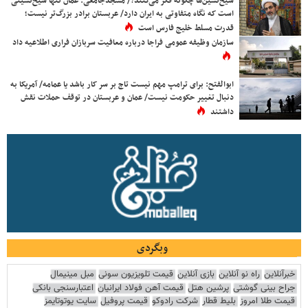
شیخ‌نشین‌ها چگونه فکر می‌کنند؟/ مسجدجامعی: عمان تنها شیخ‌نشینی
است که نگاه متفاوتی به ایران دارد/ عربستان برادر بزرگ‌تر نیست؛
قدرت مسلط خلیج فارس است
سازمان وظیفه عمومی فراجا درباره معافیت سربازان فراری اطلاعیه داد
ابوالفتح: برای ترامپ مهم نیست تاج بر سر کار باشد یا عمامه/ آمریکا به
دنبال تغییر حکومت نیست/ عمان و عربستان در توقف حملات نقش
داشتند
وبگردی
خبرآنلاین
راه نو آنلاین
بازی آنلاین
قیمت تلویزیون سونی
مبل مینیمال
جراح بینی گوشتی
پرشین هتل
قیمت آهن فولاد ایرانیان
اعتبارسنجی بانکی
قیمت طلا امروز
بلیط قطار
شرکت رادوکو
قیمت پروفیل
سایت یوتوتایمز