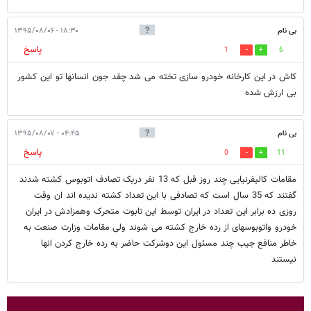
بی نام
۱۸:۳۰ - ۱۳۹۵/۰۸/۰۶
پاسخ
1
6
کاش در این کارخانه خودرو سازی تخته می شد چقد جون انسانها تو این کشور
بی ارزش شده
بی نام
۰۴:۴۵ - ۱۳۹۵/۰۸/۰۷
پاسخ
0
11
مقامات کالیفرنیایی چند روز قبل که 13 نفر دریک تصادف اتوبوس کشته شدند
گفتند که 35 سال است که تصادفی با این تعداد کشته ندیده اند ان وقت
روزی ده برابر این تعداد در ایران توسط این تابوت متحرک وهمزادش در ایران
خودرو واتوبوسهای از رده خارج کشته می شوند ولی مقامات وزارت صنعت به
خاطر منافع جیب چند مسئول این دوشرکت حاضر به رده خارج کردن انها
نیستند