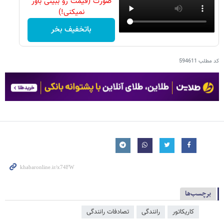
صورت (قیمت رو ببینی باور
نمیکنی!)
باتخفیف بخر
کد مطلب
594611
برچسب‌ها
کاریکاتور
رانندگی
تصادفات رانندگی