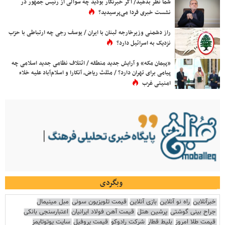
شما نظر بدهید/ اگر خبرنگار بودید چه سوالی از رئیس جمهور در
نشست خبری فردا می‌پرسیدید؟
راز دشمنی وزیرخارجه لبنان با ایران / یوسف رجی چه ارتباطی با حزب
نزدیک به اسرائیل دارد؟
«پیمان مکه» و آرایش جدید منطقه / ائتلاف نظامی جدید اسلامی چه
پیامی برای تهران دارد؟ / مثلث ریاض، آنکارا و اسلام‌آباد علیه خلاء
امنیتی غرب
وبگردی
خبرآنلاین
راه نو آنلاین
بازی آنلاین
قیمت تلویزیون سونی
مبل مینیمال
جراح بینی گوشتی
پرشین هتل
قیمت آهن فولاد ایرانیان
اعتبارسنجی بانکی
قیمت طلا امروز
بلیط قطار
شرکت رادوکو
قیمت پروفیل
سایت یوتوتایمز