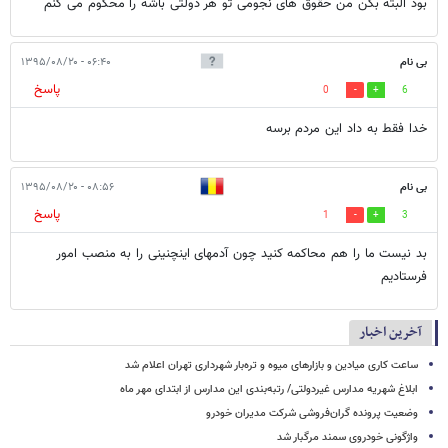
بود البته بگن من حقوق های نجومی تو هر دولتی باشه را محکوم می کنم
بی نام
۰۶:۴۰ - ۱۳۹۵/۰۸/۲۰
پاسخ
0
6
خدا فقط به داد این مردم برسه
بی نام
۰۸:۵۶ - ۱۳۹۵/۰۸/۲۰
پاسخ
1
3
بد نیست ما را هم محاکمه کنید چون آدمهای اینچنینی را به منصب امور
فرستادیم
آخرین اخبار
ساعت کاری میادین و بازارهای میوه و تره‌بار شهرداری تهران اعلام شد
ابلاغ شهریه مدارس غیردولتی/ رتبه‌بندی این مدارس از ابتدای مهر ماه
وضعیت پرونده گران‌فروشی شرکت مدیران خودرو
واژگونی خودروی سمند مرگبار شد