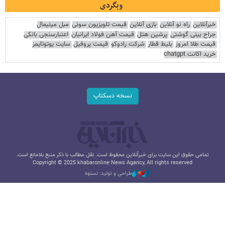
وبگردی
خبرآنلاین
راه نو آنلاین
بازی آنلاین
قیمت تلویزیون سونی
مبل مینیمال
جراح بینی گوشتی
پرشین هتل
قیمت آهن فولاد ایرانیان
اعتبارسنجی بانکی
قیمت طلا امروز
بلیط قطار
شرکت رادوکو
قیمت پروفیل
سایت یوتوتایمز
خرید اکانت chatgpt
نسخه دسکتاپ
تمامی حقوق این سایت برای خبرآنلاین محفوظ است. نقل مطالب با ذکر منبع بلامانع است.
Copyright © 2025 khabaronline News Agancy, All rights reserved
طراحی و تولید: نستوه