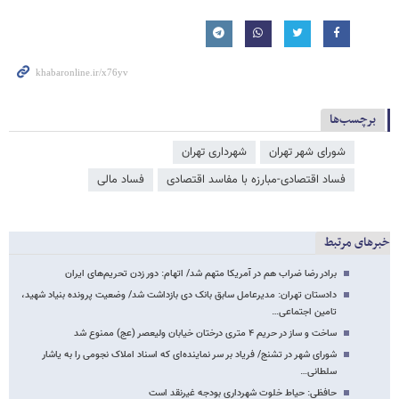
برچسب‌ها
شورای شهر تهران
شهرداری تهران
فساد اقتصادی-مبارزه با مفاسد اقتصادی
فساد مالی
خبرهای مرتبط
برادر رضا ضراب هم در آمریکا متهم شد/ اتهام: دور زدن تحریم‌های ایران
دادستان تهران: مدیرعامل سابق بانک دی بازداشت شد/ وضعیت پرونده بنیاد شهید،
تامین اجتماعی…
ساخت و ساز در حریم ۴ متری درختان خیابان ولیعصر (عج) ممنوع شد
شورای شهر در تشنج/ فریاد بر سر نماینده‌ای که اسناد املاک نجومی را به یاشار
سلطانی…
حافظی: حیاط خلوت شهرداری بودجه غیرنقد است