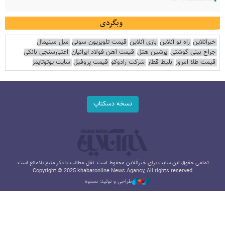
وبگردی
خبرآنلاین
راه نو آنلاین
بازی آنلاین
قیمت تلویزیون سونی
مبل مینیمال
جراح بینی گوشتی
پرشین هتل
قیمت آهن فولاد ایرانیان
اعتبارسنجی بانکی
قیمت طلا امروز
بلیط قطار
شرکت رادوکو
قیمت پروفیل
سایت یوتوتایمز
نسخه دسکتاپ
تمامی حقوق این سایت برای خبرآنلاین محفوظ است. نقل مطالب با ذکر منبع بلامانع است.
Copyright © 2025 khabaronline News Agancy, All rights reserved
طراحی و تولید: نستوه