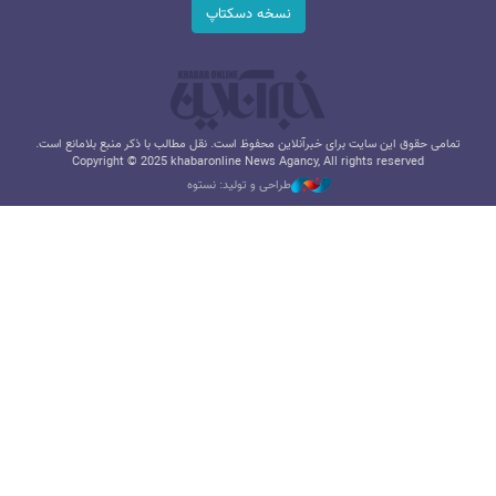
نسخه دسکتاپ
تمامی حقوق این سایت برای خبرآنلاین محفوظ است. نقل مطالب با ذکر منبع بلامانع است.
Copyright © 2025 khabaronline News Agancy, All rights reserved
طراحی و تولید: نستوه