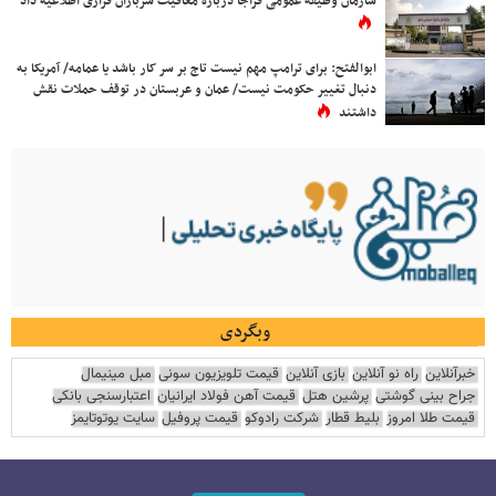
سازمان وظیفه عمومی فراجا درباره معافیت سربازان فراری اطلاعیه داد
ابوالفتح: برای ترامپ مهم نیست تاج بر سر کار باشد یا عمامه/ آمریکا به
دنبال تغییر حکومت نیست/ عمان و عربستان در توقف حملات نقش
داشتند
وبگردی
خبرآنلاین
راه نو آنلاین
بازی آنلاین
قیمت تلویزیون سونی
مبل مینیمال
جراح بینی گوشتی
پرشین هتل
قیمت آهن فولاد ایرانیان
اعتبارسنجی بانکی
قیمت طلا امروز
بلیط قطار
شرکت رادوکو
قیمت پروفیل
سایت یوتوتایمز