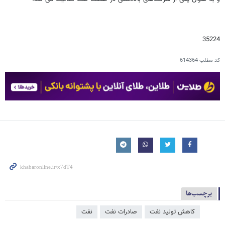
35224
کد مطلب
614364
برچسب‌ها
کاهش تولید نفت
صادرات نفت
نفت