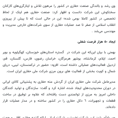
وی رشد و بالندگی صنعت حفاری در کشور را مرهون تلاش و ایثارگری‌های کارکنان
سختکوش این شرکت دانست و اظهار کرد: صنعت حفاری هم اینک از لحاظ
تخصصی در کشور کاملا بومی شده؛ این در حالی است که تا پیش از پیروزی
انقلاب اسلامی از صفر تا صد عملیات حفاری از سوی شرکت‌های خارجی مدیریت و
مهندسی می‌شد .
ایجاد ٥٠ هزار فرصت شغلی
بهمنی با بیان این‌که این شرکت در گستره استان‌های خوزستان، کهگیلویه و بویر
احمد، ایلام، کرمانشاه، بوشهر هرمزگان، خراسان رضوی، فارس، گلستان، قم،
اردبیل فعالیت‌های عملیاتی داشته است، افزود: حضور در ترکمنستان، لیبی، دریای
شمال و کویت بخشی از فعالیت ‎های برون مرزی شرکت ملی حفاری ایران است.
مدیرعامل شرکت ملی حفاری ایران از گردش مته حفاری به پشتیبانی کالای ایرانی
در دوران محدودیت‌های ایجاد شده، اشاره کرد و گفت: سازندگان و تولید کنندگان
داخلی امروز به مرزی از توانمندی دست یافته‌اند که علاوه بر توفیق در ساخت
قطعات و تجهیزات، ٦ دکل حفاری را در کشور ساخته و در مدار عملیات قرار
داده‌اند.
وی یادآور شد: این شرکت نخستین شرکت ایرانی ارائه کننده حفاری افقی و جهت