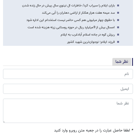
باران ایلام را سیراب کرد/ خاطرات ال نینوی سال پیش در حال زنده شدن
سد میمه هفت هزار هکتار از اراضی دهلران را آبی می‌کند
با حقوق چهار میلیونی هم کسی حاضر نیست استخدام این اداره شود
امسال بیش از 9میلیارد ریال در حوزه روستایی زرنه هزینه شده است
ریزش کوه در جاده اسلام آبادغرب به ایلام
فرزند ایلام؛ نوجوان‌ترین شهید کشور
نظر شما
*
لطفا حاصل عبارت را در جعبه متن روبرو وارد کنید