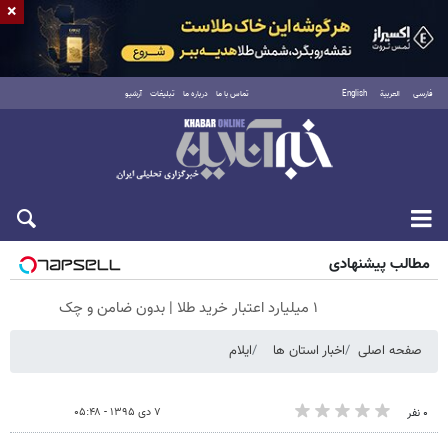
×
فارسی
العربية
English
تماس با ما
درباره ما
تبلیغات
آرشیو
جمعه ۱۶ مرداد ۱۴۰۵
مطالب پیشنهادی
۱ میلیارد اعتبار خرید طلا | بدون ضامن و چک
صفحه اصلی
اخبار استان ها
ایلام
۷ دی ۱۳۹۵ - ۰۵:۴۸
۰ نفر