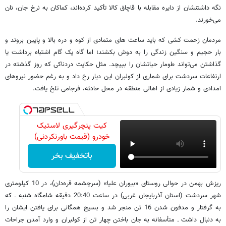
نگه داشتنشان از دایره مقابله با قاچاق کالا تأکید کرده‌اند، کماکان به نرخ جان، نان
می‌خورند.
مردمان زحمت کشی که باید ساعت های متمادی از کوه و دره بالا و پایین بروند و
بار حجیم و سنگین زندگی را به دوش بکشند؛ اما گاه یک گام اشتباه برداشت یا
گذاشتن می‌تواند طومار حیاتشان را بپیچد. مثل حکایت دردناکی که روز گذشته در
ارتفاعات سردشت برای شماری از کولبران این دیار رخ داد و به رغم حضور نیروهای
امدادی و شمار زیادی از اهالی منطقه در محل حادثه، فرجامی تلخ یافت.
کیت پنچرگیری لاستیک
خودرو (قیمت باورنکردنی)
باتخفیف بخر
ریزش بهمن در حوالی روستای «بیوران علیا» (سرچشمه قره‌دان)، در 10 کیلومتری
شهر سردشت (استان آذربایجان غربی) در ساعت 20:40 دقیقه شامگاه شنبه ـ که
به گرفتار و مدفون شدن 16 تن منجر شد و بسیج همگانی برای یافتن ایشان را
به دنبال داشت ـ متأسفانه به جان باختن چهار تن از کولبران و وارد آمدن جراحات