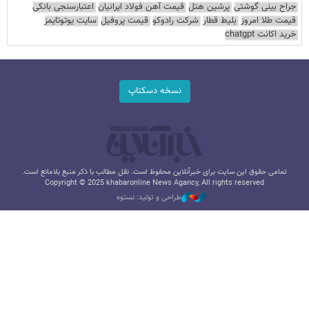
جراح بینی گوشتی
پرشین هتل
قیمت آهن فولاد ایرانیان
اعتبارسنجی بانکی
قیمت طلا امروز
بلیط قطار
شرکت رادوکو
قیمت پروفیل
سایت یوتوتایمز
خرید اکانت chatgpt
نسخه دسکتاپ
تمامی حقوق این سایت برای خبرآنلاین محفوظ است. نقل مطالب با ذکر منبع بلامانع است.
Copyright © 2025 khabaronline News Agancy, All rights reserved
طراحی و تولید: نستوه