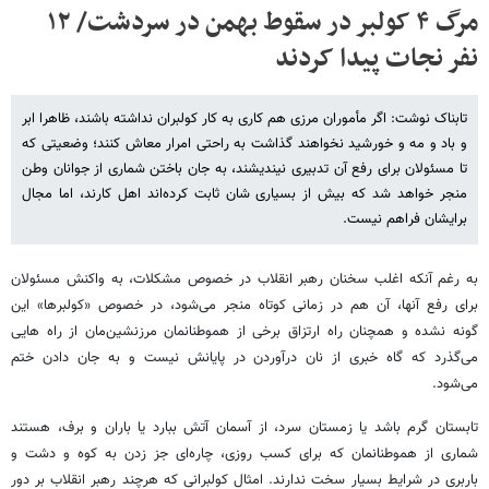
مرگ ۴ کولبر در سقوط بهمن در سردشت/ ۱۲
نفر نجات پیدا کردند
تابناک نوشت: اگر مأموران مرزی هم کاری به کار کولبران نداشته باشند، ظاهرا ابر
و باد و مه و خورشید نخواهند گذاشت به راحتی امرار معاش کنند؛ وضعیتی که
تا مسئولان برای رفع آن تدبیری نیندیشند، به جان باختن شماری از جوانان وطن
منجر خواهد شد که بیش از بسیاری شان ثابت کرده‌‎اند اهل کارند، اما مجال
برایشان فراهم نیست.
به رغم آنکه اغلب سخنان رهبر انقلاب در خصوص مشکلات، به واکنش مسئولان
برای رفع آنها، آن هم در زمانی کوتاه منجر می‌شود، در خصوص «کولبرها» این
گونه نشده و همچنان راه ارتزاق برخی از هموطنانمان مرزنشین‌مان از راه هایی
می‌گذرد که گاه خبری از نان درآوردن در پایانش نیست و به جان دادن ختم
می‌شود.
تابستان گرم باشد یا زمستان سرد، از آسمان آتش ببارد یا باران و برف، هستند
شماری از هموطنانمان که برای کسب روزی، چاره‌ای جز زدن به کوه و دشت و
باربری در شرایط بسیار سخت ندارند. امثال کولبرانی که هرچند رهبر انقلاب بر دور