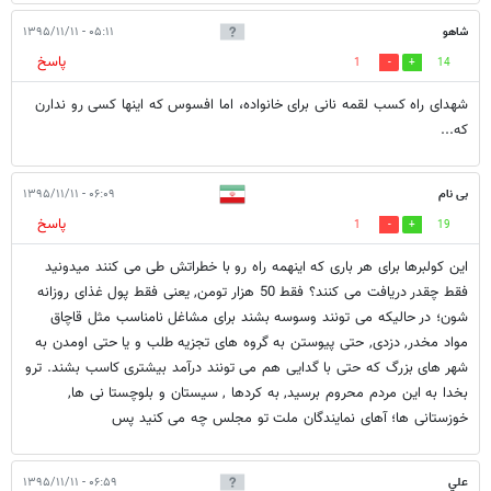
شاهو
۰۵:۱۱ - ۱۳۹۵/۱۱/۱۱
پاسخ
1
14
شهدای راه کسب لقمه نانی برای خانواده، اما افسوس که اینها کسی رو ندارن
که...
بی نام
۰۶:۰۹ - ۱۳۹۵/۱۱/۱۱
پاسخ
1
19
این کولبرها برای هر باری که اینهمه راه رو با خطراتش طی می کنند میدونید
فقط چقدر دریافت می کنند؟ فقط 50 هزار تومن, یعنی فقط پول غذای روزانه
شون؛ در حالیکه می تونند وسوسه بشند برای مشاغل نامناسب مثل قاچاق
مواد مخدر, دزدی, حتی پیوستن به گروه های تجزیه طلب و یا حتی اومدن به
شهر های بزرگ که حتی با گدایی هم می تونند درآمد بیشتری کاسب بشند. ترو
بخدا به این مردم محروم برسید, به کردها , سیستان و بلوچستا نی ها,
خوزستانی ها؛ آهای نمایندگان ملت تو مجلس چه می کنید پس
علي
۰۶:۵۹ - ۱۳۹۵/۱۱/۱۱