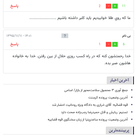
پاسخ
2
11
ما كه روي طلا خوابيديم بايد كلبر داشته باشيم ......................
بی نام
۱۴:۰۱ - ۱۳۹۵/۱۱/۱۱
پاسخ
1
6
خدا رحمتشون کنه که در راه کسب روزی حلال از بین رفتن. خدا به خانواده
هاشون صبر بده.
آخرین اخبار
جمع آوری ۳ محصول سلامت‌محور از بازار/ اسامی
آخرین وضعیت پرونده کرسنت
قوه قضائیه: آقای خرازی به دادگاه ویژه روحانیت احضار شد
تسنیم: ربایش و قتل حمیدرضا رجب‌زاده صحت دارد
آخرین وضعیت پرونده ساعدی‌نیا از زبان سخنگوی قوه قضاییه
پربیننده‌ترین