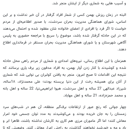
و آسیب هایی به شماری دیگر از ایشان منجر شد.
البته در زمان ریزش بهمن کسی از شمار افراد گرفتار در آن خبر نداشت و بر این
اساس، شورای هماهنگی مدیریت بحران سردشت، با صدور اطلاعیه‌ای از مردم
خواست تا اگر فرد یا افرادی از اعضای خانواده ‌شان مفقود شده و احتمال می‌دهند
که در این حادثه گرفتار شده باشد، موضوع را سریع با مراجعه حضوری به پلیس
آگاهی شهرستان و یا شورای هماهنگی مدیریت بحران مستقر در فرمانداری اطلاع
دهند.
همزمان با این اطلاع رسانی، نیروهای امدادی و شماری از مردم راهی محل حادثه
شده و کوشیدند با کنار زدن آوار بهمن، به افراد مدفون زیر برف یاری برسانند که
نتیجه این اقدامات تا صبح امروز، منجر به یافتن کولبران بی نوایی شد که شماری
از آنان برای همیشه رخت از این دنیا بربسته بودند؛ علی محمدنژاد، 1٨ساله،
شیرزاد عبدالهی 27 ساله و اهل سردشت، هیوا ابراهیمی‌نیا، 22 ساله و اهل بانه
و محمد حمزه‌زاده، 21 ساله و اهل مهاباد.
چهار جوانی که رنج عبور از ارتفاعات برف‌گیر منطقه، آن هم در شب‌های سرد
زمستان را به جان خریده بودند و می‌کوشیدند به مدد توان جسمی خود امرار
معاش کنند؛ اما اگر ماموران مرزی هم کاری به کارشان نداشته باشند، ظاهرا ابر و
باد و مه و خورشید نخواهند گذاشت، به راحتی امرار معاش کنند. وضعیتی که تا