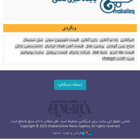
وبگردی
خبرآنلاین
راه نو آنلاین
بازی آنلاین
قیمت تلویزیون سونی
مبل مینیمال
جراح بینی گوشتی
پرشین هتل
قیمت آهن فولاد ایرانیان
اعتبارسنجی بانکی
قیمت طلا امروز
بلیط قطار
شرکت رادوکو
قیمت پروفیل
سایت یوتوتایمز
خرید اکانت chatgpt
نسخه دسکتاپ
تمامی حقوق این سایت برای خبرآنلاین محفوظ است. نقل مطالب با ذکر منبع بلامانع است.
Copyright © 2025 khabaronline News Agancy, All rights reserved
طراحی و تولید: نستوه