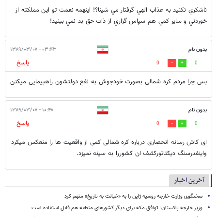
ناشكري نكنيد به عذاب الهي گرفتار مي شينا؟! اينهمه نعمت تو اين مملكته از
خوردني و ساير كمي هم سپاس گزاري از ذات حق بد نمي بينيد!
بدون نام
۰۳:۴۳ - ۱۳۸۹/۰۳/۰۷
پاسخ
0
0
پس چرا مردم کره شمالی بصورت خودجوش به نفع دولتشون راهپیمایی میکنن
بدون نام
۱۰:۴۸ - ۱۳۸۹/۰۳/۰۷
پاسخ
0
0
ای کاش رسانه انحصاری درباره کره شمالی کمی از واقعیت ها را منعکس میکرد
واینفدرسنگ دیکتاتورکثیف ان کشوررا به سینه نمیزد.
آخرین اخبار
سخنگوی وزارت خارجه روسیه ژاپن را به «خیانت به تاریخ» متهم کرد
وزیر خارجه پاکستان: توافق مکه برای دیگر کشورهای منطقه هم قابل استفاده است