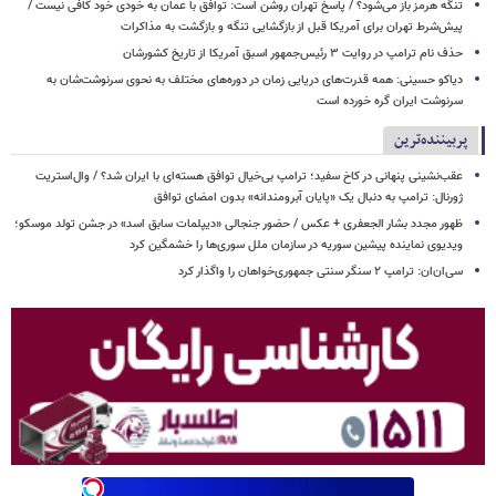
تنگه هرمز باز می‌شود؟ / پاسخ تهران روشن است: توافق با عمان به خودی خود کافی نیست /
پیش‌شرط تهران برای آمریکا قبل از بازگشایی تنگه و بازگشت به مذاکرات
حذف نام ترامپ در روایت ۳ رئیس‌جمهور اسبق آمریکا از تاریخ کشورشان
دیاکو حسینی: همه قدرت‌های دریایی زمان در دوره‌های مختلف به نحوی سرنوشت‌شان به
سرنوشت ایران گره خورده است
پربیننده‌ترین
عقب‌نشینی پنهانی در کاخ سفید؛ ترامپ بی‌خیال توافق هسته‌ای با ایران شد؟ / وال‌استریت
ژورنال: ترامپ به دنبال یک «پایان آبرومندانه» بدون امضای توافق
ظهور مجدد بشار الجعفری + عکس / حضور جنجالی «دیپلمات سابق اسد» در جشن تولد موسکو؛
ویدیوی نماینده پیشین سوریه در سازمان ملل سوری‌ها را خشمگین کرد
سی‌ان‌ان: ترامپ ۲ سنگر سنتی جمهوری‌خواهان را واگذار کرد