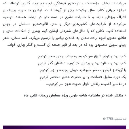
می‌شدند. ایشان مؤسسات و نهادهای فرهنگی ‏ارجمندی پایه گذاری کرده‌اند که
«جایزه جهانی کتاب سال ولایت» یکی از آن‌ها است. ایشان به حوزه ‏بین‌الملل
اشراف ویژه‌ای دارند و با خانواده تشیع در همه دنیا در ارتباط هستند. توصیه
می‌کردند از ‏ظرفیت‌های کشورهای دیگر و حتی اقلیت‌های مسلمان در جهان
استفاده کنید. نکاتی که با مثال‌های ‏شنیدنی ایشان فهم بهتری از امکانات مادی و
علائق معنوی انبوه ارادت‌مندان به خاندان پیامبر را ترسیم ‏می‌کرد. ختم سخن، شعر
زیبای سهیل محمودی بود که در بعد از ظهر جمعه آن گشت و گذار بهاری خواند. ‏
شب بود و نوای شوق سر کردیم ره جانب وادی سحر کردیم
شب بود و ستاره بود و بیداری کز کوچه عاشقان گذر کردیم
با آن‌که ز فیض محضر خورشید دیوان پچیده را زبر کردیم
یک دوره مطول فصاحت را بر حضرت عشق مختصر کردیم
در تفسیر قصیده زلفش ناچار حدیث عجز سر کردیم... ‏
• منتشر شده در ماهنامه شاخه طوبی ویژه همایش ریحانه النبی ماه
کد مطلب
647756