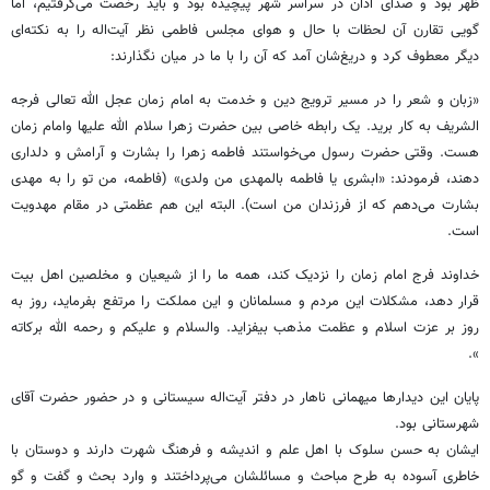
ظهر بود و صدای اذان در سراسر شهر پیچیده بود و باید رخصت می‌گرفتیم، اما
گویی تقارن آن لحظات با ‏حال و هوای مجلس فاطمی نظر آیت‌اله را به نکته‌ای
دیگر معطوف کرد و دریغ‌شان آمد که آن را با ما در ‏میان نگذارند: ‏
‏«زبان و شعر را در مسیر ترویج دین و خدمت به امام زمان عجل الله تعالی فرجه
الشریف به کار برید. یک ‏رابطه خاصی بین حضرت زهرا سلام الله علیها وامام زمان
هست. وقتی حضرت رسول می‌خواستند فاطمه زهرا ‏را بشارت و آرامش و دلداری
دهند، فرمودند: «ابشری یا فاطمه بالمهدی من ولدی» (فاطمه، من تو را به ‏مهدی
بشارت می‌دهم که از فرزندان من است). البته این هم عظمتی در مقام مهدویت
است. ‏
خداوند فرج امام زمان را نزدیک کند، همه ما را از شیعیان و مخلصین اهل بیت
قرار دهد، مشکلات این ‏مردم و مسلمانان و این مملکت را مرتفع بفرماید، روز به
روز بر عزت اسلام و عظمت مذهب بیفزاید. والسلام ‏و علیکم و رحمه الله برکاته
». ‏
پایان این دیدارها میهمانی ناهار در دفتر آیت‌اله سیستانی و در حضور حضرت آقای
شهرستانی بود. ‏
ایشان به حسن سلوک با اهل علم و اندیشه و فرهنگ شهرت دارند و دوستان با
خاطری آسوده به طرح ‏مباحث و مسائلشان می‌پرداختند و وارد بحث و گفت و گو