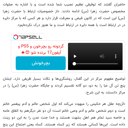
حاضران گفتند که توفیقی ‏عظیم نصیب شما شده است و با اشاره به صلوات
مخصوص حضرت زهرا (س) ادامه دادند: «از خصوصیات ‏ارتباط با حضرت زهرا
(س) این است که در کانون فیض و معرفت قرار دارد و هر کسی که با مرکز دایره
در در ‏ارتباط است با همه دایره در ارتباط است و ما هنوز درک نکرده‌ایم».‏
گردونه رو بچرخون و PS5 و
آیفون17 برنده شو 😍🔥
بچرخونش
توضیح مفهوم مرکز در این گفتار، روشنگری‌ها و نکات بسیار ظریفی دارد. ایشان
پنج تن آل عبا را به دو، ‏دو گانه تقسیم کردند و جایگاه حضرت زهرا (س) را در
مرکز دانستند به این شرح:‏
‏«آن‌چه عقل هر حکیمی را مبهوت می‌کند که اول شخص عالم و آدم پیغمبر خاتم
است و دوم شخص ‏عالم و آدم وصی خاتم است؛ آن دو نفر دیگرهم به اتفاق عامه
و خاصه سید تمام هم اهل بشهت هستند و ‏خدا جنت عدن را به این دو زینت
داده است. این‌ها کسانی هستند که زیر کساء هستند. کساء یعنی اجتماع ‏این پنج