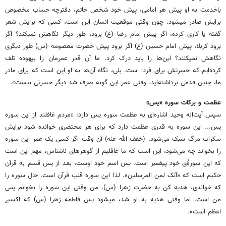
باخدمت به او پیش ‏هر امامی، پیش خود شخص خاتم، دفترچه حساب مخصوص
برایش صادر میشود. چون وقتی موقعیت انسان ‏این است، کسی که برایش شعر
گفته یا کاری کرده، اگر پیش امام رضا (ع) برود، طور دیگر نگاهش نمیکند؟ ‏اگر
برود کربلا، پیش امام حسین (ع) اگر برود پیش حضرت معصومه (س) طور دیگری
نگاهش نمیکنند؟ ‏این‌ها را باید درک کرد. ما آن قدر عمرمان را بیهوده تلف
کرده‌ایم که حسرتش برای فردا است. بلی، نگاه ‏آن‌ها به او این است که برای مادر
ما، چنین قدمی برداشته‌اید. وقتی عمر این گونه صرف شد دیگر حسرتی ‏نیست».‏
عظمت و برکات سوره «یس»‏
سپس آیت‌اله وحید اشاره‌ای به عظمت سوره یس دارد: «مردم غافلند از این سوره
یس... این سوره به قدری ‏عظمت دارد که برای هر محتضری خوانده شود برایش
سکرات مرگ سبک می‌شود. (خفف الله عنه) آن وقت ‏اگر کسی یک عمر این سوره
را بخواند چه می‌شود، این است که ما غافلیم از گوهرهای ناشناس، مهم این ‏است
که این سورۀی خود پیغمبر است. یس اسم خود اوست، بعد از یس قسم به قرآن
حکیم است که «آنک ‏لمن المرسلین». لذا این سوره قلب قرآن است. حال سوره را
که خواندی، هدیه کن به حضرت زهرا (س). من ‏وقتی این سوره را بخوانم یس
من است. اما وقتی هدیه به او شد، میشود یس فاطمه زهرا (س) که اکسیر
‏اعظم است». ‏