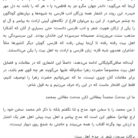
آن‌جا که می‌گوید: «اندر جهان مگرو جز به ‏فاطمی» یا « هر که را باشد به دل مهر
حیدر». این روند در اشعار همه بزرگان ادب فارسی به شیوه‌ها و ‏بیان‌های گوناگون
به چشم می‌خورد. از این رو می‌توان فارغ از نگاه‌های آیینی ارادت به پیامبر و آل او
را یکی ‏از ارکان هویت شعر و ادب فارسی دانست؛ حتی بسیاری از آنان که آشکارا
مذهب سنت می‌ورزیدند صمیمانه ‏سرسپرده این خاندان بودند. این سرسپردگی به
اهل بیت رفته رفته تا آن‌جا پیش رفت که فارسی گویان دیگر ‏کشورها مثلاً
-شاعران هندوی شبه قاره- زبان فارسی و ارادت به اهل بیت را یکی می‌دانستند. ‏
‏ آیت‌اله صافی‌گلپایگانی ادامه می‌دهند: «اصلاً این اشعاری که در مقامات و فضایل
اهل بیت مخصوصاً ‏حضرت زهرا سلام‌الله علیها می‌گویند هر چه قوی هم باشد، در
برابر مقامات آنان چیزی نیست، ما که ‏نمی‌توانیم حضرت زهرا را توصیف کنیم،
فقط این افتخار ماست که در این راه حرف می‌زنیم و به قول شاعر: ‏
ما ان مدحتُ محمداً بمقالتی لکن مدحت مقالتی بمحمد
‏( من محمد را با سخن خود مدح و ثنا نگفتم بلکه با ذکر نام محمد سخن خود را
ارج نهادم). منظور این ‏است که مدح پیامبر و اهل بیت پیش اهل هنر یک اعتبار
و ارزش بود وگرنه آفتاب را همه می‌بینند و حاجتی ‏به شمع روی دیوار نیست». ‏
برکات سرودن شعر در مدح اهل بیت: ‏