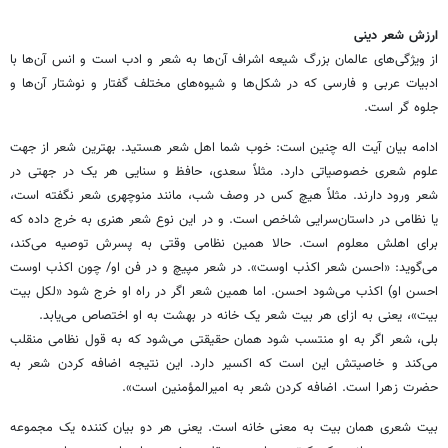
ارزش شعر دینی
از ویژگی‌های عالمان بزرگ شیعه اشراف آن‌ها به شعر و ادب است و انس آن‌ها با
ادبیات عربی و فارسی که ‏در شکل‌ها و شیوه‌های مختلف گفتار و نوشتار آن‌ها و
جلوه گر است. ‏
ادامه بیان آیت اله چنین است: خوب شما اهل شعر هستید. بهترین شعر از جهت
علوم شعری خصوصیاتی ‏دارد. مثلاً سعدی، حافظ و سنایی هر یک در جهتی در
شعر ورود دارند. مثلاً هیچ کس در وصف شب، مانند ‏منوچهری شعر نگفته است،
یا نظامی در داستان‌سرایی شاخص است. و در این نوع شعر هنری به خرج داده ‏که
برای اهلش معلوم است. حالا همین نظامی وقتی به پسرش توصیه می‌کند،
می‌گوید: «احسن شعر اکذب ‏اوست». در شعر مپیچ و در فن او/ چون اکذب اوست
احسن او) اکذب می‌شود احسن. اما همین شعر اگر در ‏راه او خرج شود «لکل بیت
بیت»، یعنی به ازای هر بیت شعر یک خانه در بهشت به او اختصاص می‌یابد. ‏
بلی، شعر اگر به او منتسب شود همان حقیقتی می‌شود که به قول نظامی منقلب
می‌کند و خاصیتش این ‏است که اکسیر دارد. این نتیجه اضافه کردن شعر به
حضرت زهرا است. اضافه کردن شعر به امیرالمؤمنین ‏است». ‏
بیت شعری همان بیت به معنی خانه است. یعنی هر دو بیان کننده یک مجموعه