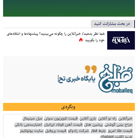
در بحث مشارکت کنید
شما نظر بدهید/ خبرآنلاین را چگونه می‌بینید؟ پیشنهادها و انتقادهای
خود را بگویید
وبگردی
خبرآنلاین
راه نو آنلاین
بازی آنلاین
قیمت تلویزیون سونی
مبل مینیمال
جراح بینی گوشتی
پرشین هتل
قیمت آهن فولاد ایرانیان
اعتبارسنجی بانکی
قیمت طلا امروز
بلیط قطار
شرکت رادوکو
قیمت پروفیل
سایت یوتوتایمز
خرید اکانت chatgpt