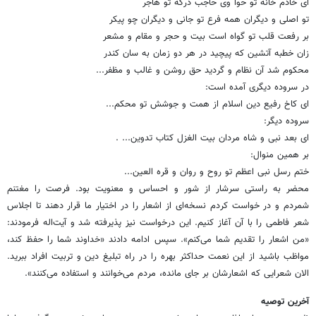
ای خادم خانه تو حوا وی حاجب درگه تو هاجر
تو اصلی و دیگران همه فرع تو جانی و دیگران چو پیکر
بر رفعت قلب تو گواه است بیت و حجر و مقام و مشعر
زان خطبه آتشین که پیچید در هر دو زمان به سان کندر
محکوم شد آن نظام و گردید حق روشن و غالب و مظفر... ‏
در سروده دیگری آمده است: ‏
ای کاخ رفیع دین اسلام از همت و جوشش تو محکم... ‏
سروده دیگر: ‏
ای بعد نبی و شاه مردان بیت الغزل کتاب تدوین... . ‏
بر همین منوال: ‏
ختم رسل نبی اعظم تو روح و روان و قره العین... ‏
محضر به راستی سرشار از شور و احساس و معنویت بود. فرصت را مغتنم
شمردم و در خواست کردم ‏نسخه‌ای از اشعار را در اختیار ما قرار دهند تا اجلاس
شعر فاطمی را با آن آغاز کنیم. این درخواست نیز ‏پذیرفته شد و آیت‌اله فرمودند:
«من اشعار را تقدیم شما می‌کنم». سپس ادامه دادند «خداوند شما را حفظ ‏کند،
مواظب باشید از این نعمت حداکثر بهره را در راه تبلیغ دین و تربیت افراد ببرید.
الان شعرایی که ‏اشعارشان بر جای مانده، مردم می‌خوانند و استفاده می‌کنند». ‏
آخرین توصیه