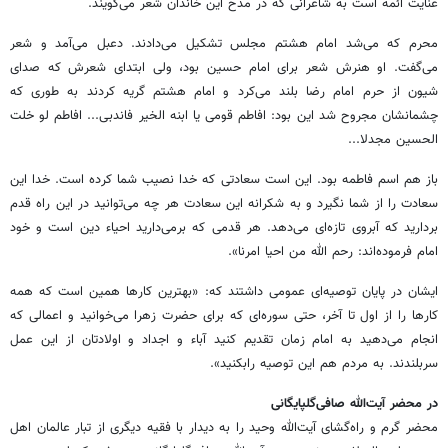
عنایت ائمه است به ‏شاعرانی که در مدح این خاندان شعر می‌گویند. ‏
محرم که می‌شد امام هشتم مجلس تشکیل می‌دادند. دعبل می‌آمد و شعر
می‌گفت. او هنرش شعر برای ‏امام حسین بود، ولی ابتدای شعرش که صدای
شیون از حرم امام رضا بلند می‌کرد و امام هشتم گریه کردند ‏به طوری که
چشمانشان مجروح شد این بود: افاطم قومی یا ابنه الخیر فاندبی... افاطم لو خلت
الحسین ‏مجدلا... ‏
باز هم اسم فاطمه بود. این است سعادتی که خدا نصیب شما کرده است. خدا این
سعادت را از شما نگیرد ‏و به شکرانه این سعادت هر چه می‌توانید در این راه قدم
بردارید که آبروی تازه‌ای می‌دهد. هر قدمی که ‏برمی‌دارید احیاء دین است و خود
امام فرموده‌اند: رحم الله من احیا امرنا». ‏
ایشان در پایان توصیه‌ای عمومی داشتند که: «بهترین کارها همین است که همه
کارها را از اول تا آخر، ‏حتی سوره‌ای که برای حضرت زهرا می‌خوانید و اعمالی که
انجام می‌دهید به امام زمان تقدیم کنید آباء و ‏اجداد و اولادتان از این عمل
سربلندند. به مردم هم این توصیه رابکنید». ‏
در محضر آیت‌الله صافی‌گلپایگانی
محضر گرم و راه‌گشای آیت‌الله وحید را به دیدار با فقیه دیگری از تبار عالمان اهل