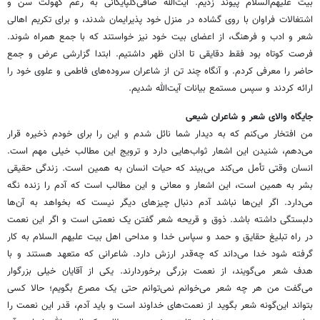
بیت علیهم‌السلام پیوند ‏زدیم. آیت‌الله صافی‌گلپایگانی به رغم کهولت سن و
اشتغالات فراوان با روی گشاده در منزل خود پذیرایمان ‏شدند، و برای تکریم اهالی
شعر و ادب و فرهنگ، از اعضای بیت خود نیز خواستند که با جمع همراه شوند.
‏فرصت کوتاه بود فقط دقایقی تا اذان ظهر داشتیم. ابتدا گزارشی عرض و جمع
حاضر را معرفی کردم. و آنگاه ‏چند تن از شاعران سروده‌های فاطمی و علوی خود را
ارائه کردند و سپس مستمع بیانات آیت‌الله شدیم. ‏
جایگاه والای شعر و شاعران شیعی ‏
من افتخار می‌کنم که به دیدار شما نائل شدم و این را برای خودم ذخیره قرار
می‌دهم، شنیدن این اشعار ‏ثواب‌هایی دارد و ترویج این مطالب خیلی مهم است.
انسان وقتی تأمل می‌کند می‌بیند که حیات انسان به ‏همین است. زندگی حقیقی
بشر به همین است، این اشعار و معانی و این مطالب است که آدم را زنده نگه
‏می‌دارد. اگر این‌ها نباشد آدم دنبال چیزهای دیگر نیست که بخواهد به آن‌ها
دلبستگی داشته باشد. ذوق و ‏قریحه شعر گفتن یک نعمتی است و اگر این نعمت
در راه تبلیغ حقایق و حمد و سپاس خدا و مداحی اهل ‏بیت علیهم السلام به کار
گرفته شود خدا می‌داند که چه‌قدر ارزش دارد. شاعرانی که متعهد هستند و با
هدف ‏شعر می‌گویند، از نعمت بزرگی برخوردارند. یکی از آقایان خیلی بزرگوار
می‌گفت من هر چه شعر می‌خوانم ‏نمی‌توانم حتی یک مصرع بگویم؛ حالا کسی
بتواند این‌گونه شعر بگوید از نعمت‌های خداوند است و باید آدم، ‏قدر این نعمت را