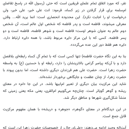
نفر، که مورد اتفاق تمام علمای فریقین است که حتی (رسول الله در پاسخ تقاضای
ام‌سلمه برای قرار ‏گرفتن در زیر کساء، فرمود: انت علی خیر، علی خیر، ولی
درخواست او را اجابت نکرد). این محدوده انحصاری ‏است: انما یرید الله... وقتی
معرفی میشوند، فاطمه است و پدر فاطمه که شخص اول عالم است، آن شخص
‏دوم عالم به عنوان شوهر اوست؛ فاطمه است و شوهر فاطمه، فاطمه است و دو
پسر فاطمه. کسی که با این ‏مرکز دایره مربوط باشد، با همه دایره ارتباط دارد.
دایره هم فقط دور این عده می‌گردد».‏
بنا به این نگاه حضرت فاطمه) تنها کسی است که با تمام آل کساء رابطه‌ای بلافصل
دارد و با آن‌که پیامبر ‏گرامی بالاترینشان را دارد، رابطه او با حسنین (ع) به واسطه
حضرت زهرا است. حضرت علی هم فرزندان ‏دیگری داشته است، اما بدون پیوند با
حضرت زهرا، از چنان عظمت و جایگاهی برخوردار نشده‌اند.‏
شاید این مرکزیت بیان دیگری از تعبیر ام‌ابیها باشد. در این جا «ام» در معنای
ریشه و گوهر گویاتر است. ‏چنان‌چه می‌گوییم ام‌القری، یعنی مکه یعنی زمینی که
منشأ شکل‌گیری شهرها و مناطق دیگر شد.‏
در این دیدگاه‌ام در معنای «گوهر»، «جوهر» و «ریشه» با همان مفهوم مرکزیت
قابل جمع است.‏
آیت‌اله وحید ادامه می‌دهند: «علی‌ای حال، از خصوصیات حضرت زهرا این است که