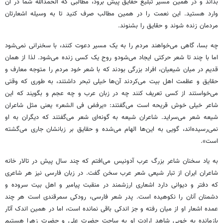
بداند و در همین مسیر تبلیغ حقایق پیش برود، مطالبی که الحمدالله شما در آن
وارد ‏هستید. این نعمت را در همین مطالب صرف کنید تا به وسیله اشعارتان
مردمان زنده شوند و حقایق را ‏بشنوند. ‏
چه بسا، گاهی می‌خواهند مردم را به یک مسیر دعوت کنند، با سخنرانی نمی‌شود
اما با چند تا شعر ‏حرکتی ایجاد می‌شودو روح یک کسی زنده می‌شود. لذا از همان
قدیم در میان شیعیان، افراد بزرگی بودند که ‏با شعر خود مردم را متوجه معارف و
حقایق و عظمت اهل بیت می‌کردند آن‌ها خیلی تبحر داشتند، به طوری ‏که وقتی
می‌خواستند از کسی تعریف کنند چه در زبان عرب و چه عجم و بگویند که این
شاعر خیلی خوش ‏قریحه است می‌گفتند: «یرفض فی الشعر» یعنی مثل شاعران
شیعه شعر می‌سراید. شاعران شیعه به گونه‌ای ‏شعر می‌گفتند که دیگران به او
نمی‌رسیده‌اند، گویی به این‌ها الهام می‌شده و حقایق بر زبانشان جاری ‏می‌گشته
است». ‏
به یاد سخنان شاعر بزرگ عرب آدونیس می‌افتم که چند سال پیش در تالار خانه
شاعران ایران از تبار ‏شیعی شعر عرب سخن گفت. در زبان فارسی نیز هر شاعری
که دفتر و دیوانی دارد اشعاری ارزشمند در ‏منقبت پیامبر و اهل بیت سروده و
دشمنان آنان را نکوهیده است. پدر شعر فارسی، رودکی سمرقندی است ‏هر چند
عمده اشعار او از میان رفته و جز اندکی باقی نمانده است، اما در همین اندک آثار
بازمانده به خوبی ‏شاهد ارادت او به ساحت حضرت علی و حضرت زهرا هستیم