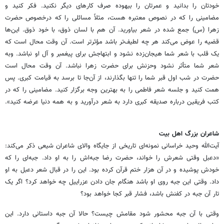
خودتان را بدانید و ‏عمرتان را بیهوده صرف کارهای دیگر نکنید. فکر کنید و
مضامینی را که در نصوص معتبره هست، مثلاً ‏مسائلی را که درخصوص حضرت
زهرا (س) جمع شده در شعر بیاورید. آن هم با لسان ذوق، با خود ذوق. ‏این‌ها
قضیه را عوض می‌کند هر چه لطیف‌تر باشد مؤثرتر است. آن وقت محال است که
یک قلب با شعر شما ‏هیجان‌زده نشود و ابتهاجش برای پیغمبر و آل او نباشد. وبه
شعر شما متأثر نشود وحزنش برای حضرت زهرا ‏نباشد. آن وقت محال است
حضرت در شب اول قبر شما را تنها بگذارند، از آن‌جا تا برسد به قیامت کبری. ‏پس
همت کنید و جلسه شعر فاطمی را به بهترین وجه برگزار کنید. مضامینی را که در
کتب فریقین درباره ‏صدیقه کبری دارد به شعر درآورید و به همه دنیا عرضه کنید».
شاعران بزرگ اهل بیت
آیت‌الله وحید خراسانی نمونه‌ای تاریخی از جایگاه والای شاعران شیعی ذکر می‌کند:
«دعبل وقتی شعرش را ‏خواند، حضرت رضا جبه‌اش را به او داد. جبه‌ای را که
خودش پوشیده و در آن هزار ختم قرآن کرده بود. این ‏را در قبال شعر دعبل به او
داد. وقتی این جبه روی او باشد هنگام جان دادن عزراییل چه خواهد کرد؟ اگر ‏یک
تار آن جبه در کفنش باشد، فشار قبر کجا خواهد بود؟ ‏
وقتی با آن جبه محشور شود مقامش چیست؟ حالا آن جبه داستانی دارد. این