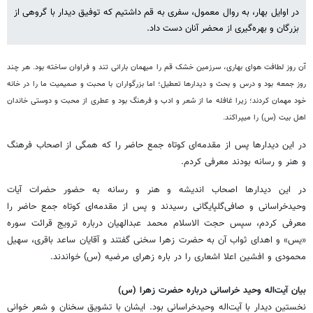
در اوایل بهار، به روال معمول، سفری به قم داشتیم که توفیق دیدار با گروهی از
بزرگان و بهره‌گیری از محضر ‏آنان دست داد.‏
آن روز لطافت هوای بهاری، سرزمین خشک قم را میهمان بارانی تند و فراوان ساخته بود. هر چند
روز ‏جمعه بود و درس و بحث و دیدارها تعطیل؛ اما بزرگواران با محبت و صمیمیت ما را در خانه
خود مهمان ‏کردند؛ زیرا غافله ما از شعر و ادب و فرهنگ بود و عطری از محبت و دوستی خاندان
اهل بیت (س) را می‏پراکند.‏
در این دیدارها پس از مقدمه‌ای کوتاه جمع حاضر را که همگی از اصحاب فرهنگ
و هنر و رسانه بودند ‏معرفی کردم.‏
در این دیدارها اصحاب اندیشه و هنر و رسانه به حضور حضرات آیات
وحیدخراسانی و صافی‌گلپایگانی ‏رسیدند و پس از مقدمه‌ای کوتاه جمع حاضر را
معرفی کردم، سپس حجت الاسلام محمد عبدالهیان درباره ‏ترویج قرائت سوره
«یس» و اهدای ثواب آن به حضرت زهرا سخنی گفتند و آقایان ساعد باقری، سهیل
‏محمودی و افشین اعلا اشعاری را در باره زهرای مرضیه (س) خواندند.‏
‏ ‏
بیان آیت‌اله وحید خراسانی درباره حضرت زهرا (س)‏
نخستین دیدار با آیت‌اله وحیدخراسانی بود. ایشان با تشویق سخنان و شعر خوانی