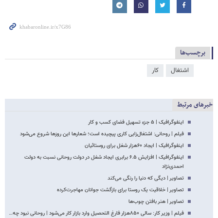
برچسب‌ها
اشتغال
کار
خبرهای مرتبط
اینفوگرافیک | ۵ جزء تسهیل فضای کسب و کار
فیلم | روحانی: اشتغال‌زایی کاری پیچیده است؛ شعارها این روزها شروع ‌می‌شود
اینفوگرافیک | ایجاد ۶۰هزار شغل براى روستائیان
اینفوگرافیک | افزایش ۶.۵ برابری ایجاد شغل در دولت روحانی نسبت به دولت
احمدی‌نژاد
تصاویر | دیگی که دنیا را رنگی می‌کند
تصاویر | خلاقیت یک روستا برای بازگشت جوانان مهاجرت‌کرده
تصاویر | هنر بافتن چوب‌ها
فیلم | وزیر کار: سالی ۸۵۰هزار فارغ التحصیل وارد بازار کار می‌شود | روحانی نبود چه…