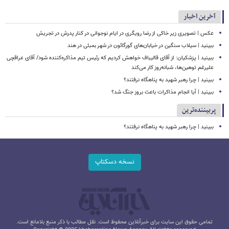
آخرین اخبار
عکس | تصویری زیر خاکی از رضا رویگری در ایام نوجوانی در کنار پدرش در تجریش
ببینید | سیلاب‌ سنگین در خیابان‌های گورگائون در شهر بمبئی در هند
ببینید | پزشکیان: از آقای قالیباف خواهش کردیم که رئیس تیم مذاکره‌کننده شود/ آقای عراقچی
علیرغم توهین‌ها، شبانه‌روز کار می‌کند
ببینید | چرا رهبر شهید به پناهگاه نرفتند؟
ببینید | آیا انجام مذاکرات باعث بروز جنگ شد؟
پربیننده‌ترین
ببینید | چرا رهبر شهید به پناهگاه نرفتند؟
نسخه دسکتاپ
تمامی حقوق این سایت برای خبرآنلاین محفوظ است. نقل مطالب با ذکر منبع بلامانع است.