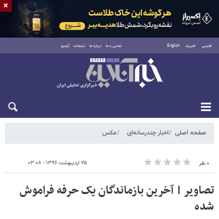
×
فارسی
العربية
English
تماس با ما
درباره ما
تبلیغات
آرشیو
شنبه ۱۷ مرداد ۱۴۰۵
صفحه اصلی
اخبار چندرسانه‌ای
عکس
۲۵ اردیبهشت ۱۳۹۶ - ۰۳:۰۸
۰ نفر
تصاویر | آخرین بازماندگان یک حرفه فراموش
شده