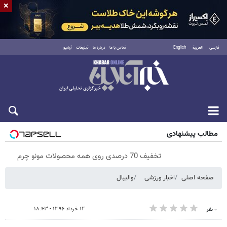
×
فارسی
العربية
English
تماس با ما
درباره ما
تبلیغات
آرشیو
پنجشنبه ۱۵ مرداد ۱۴۰۵
مطالب پیشنهادی
تخفیف 70 درصدی روی همه محصولات مونو چرم
صفحه اصلی
اخبار ورزشی
والیبال
۱۲ خرداد ۱۳۹۶ - ۱۸:۴۳
۰ نفر