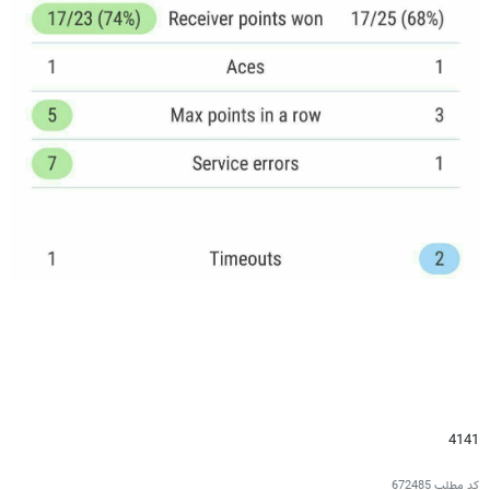
4141
کد مطلب
672485