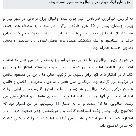
بازی‌های لیگ جهانی در والیبال با سانسور همراه بود.
به گزارش خبرگزاری خبرآنلاین؛ تیم جوان شده والیبال ایران درحالی در شهر پیازا و
پیش چشمان بیش از 10 هزار طرفدار برگزار می شد ، به مصاف هم رفتند.
مسابقه باز به دلیل حضور خانم های ایتالیایی و البته معدود خانم های ایرانی
حاضر در استادیوم و البته مشکلات عدیده برای پخش تصاویر ، با سانسور و پخش
تصاویر آهسته همراه بود.
در شروع بازی ، ایتالیایی ها که این بار تورانو و زایتسف را در تیم شان نداشتند ،
ابتدا پیش افتادند اما تیم جوان شده ما خیلی خوب توانستند امتیاز ها را جبران
کنند تا در امتیاز 6 با آنها برابر باشیم. در ترکیب اصلی ما ، این بار مسعود غلامی
در ترکیب قرار گرفته بود. بازیکنانی مثل غفور ، مرندی ، معروف ، غلامی و قائمی
هم در ترکیب بودند. ایتالیایی ها زودتر از ما به امتیاز 8 رسیدند و اولین وقت
استراحت به نام آنها بود. در ادامه اما بازی با همین فاصله دو امتیاز پیش می
رفت. ایتالیایی ها 13 شدند و ما به امتیاز 11 رسیدیم. در این امتیاز بود که
کلاکویچ برای تیمش وقت استراحت گرفت و با بازیکنانش جدی صحبت کرد . او از
امتیازی که باید با ضربه عادل غلامی می گرفتیم اما از دست رفت ، نکاتی داشت
که سریع توضیح داد.