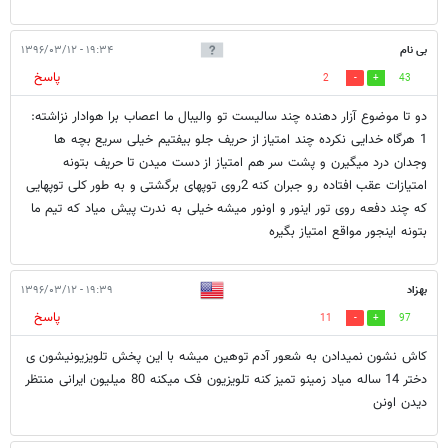
بی نام
۱۹:۳۴ - ۱۳۹۶/۰۳/۱۲
پاسخ
2
43
دو تا موضوع آزار دهنده چند سالیست تو والیبال ما اعصاب برا هوادار نزاشته:
1 هرگاه خدایی نکرده چند امتیاز از حریف جلو بیفتیم خیلی سریع بچه ها
وجدان درد میگیرن و پشت سر هم امتیاز از دست میدن تا حریف بتونه
امتیازات عقب افتاده رو جبران کنه 2روی توپهای برگشتی و به طور کلی توپهایی
که چند دفعه روی تور اینور و اونور میشه خیلی به ندرت پیش میاد که تیم ما
بتونه اینجور مواقع امتیاز بگیره
بهزاد
۱۹:۳۹ - ۱۳۹۶/۰۳/۱۲
پاسخ
11
97
کاش نشون نمیدادن به شعور آدم توهین میشه با این پخش تلویزیونیشون ی
دختر 14 ساله میاد زمینو تمیز کنه تلویزیون فک میکنه 80 میلیون ایرانی منتظر
دیدن اونن