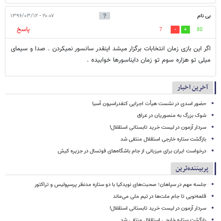
بی نام
۲۰:۰۷ - ۱۳۹۶/۰۳/۱۲
پاسخ
7
80
اگر این بازی زمان انتخابات برگزار میشد اینقدر سانسور نمیکردن . صدا و سیمای
میلی تو هزاره سوم تو زمان دایناسورها خوابیده .
آخرین اخبار
حضور اسدی در نشست هیأت اجرایی کنفدراسیون آسیا
شوک بزرگ به منصوریان در عراق
سردار آزمون در لیست خرید تابستانی استقلال!
بازگشت ستاره خارجی استقلال منتفی شد
درخواست ایران برای میزبانی از جام باشگاه‌های فوتسال در جزیره کیش
پربیننده‌ترین
جلسه مهم در سپاهان؛ صحبت‌های نویدکیا با دو ستاره مدنظر پرسپولیس و تراکتور
قلعه‌نویی تا جام ملت‌ها در تیم ملی می‌ماند
سردار آزمون در لیست خرید تابستانی استقلال!
بازگشت ستاره خارجی استقلال منتفی شد