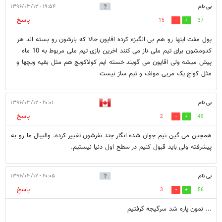
بی نام
۱۹:۵۴ - ۱۳۹۶/۰۳/۱۲
پاسخ
15
37
پول مفت اینها رو هم بی انگیزه کرده اقایون حالا که بارشون رو بسته اند هر
کدومشون برای تیم ملی ناز می کنند اخرین بازی تیم ملی مربوط به 10 ماه
پیش میشه ولی اقایون می گویند خسته ایم کولاکویچ هم مثل بقیه ویچها و
مثل کواچ یک مربی مولف و تیم ساز نیست
بی نام
۲۰:۰۱ - ۱۳۹۶/۰۳/۱۲
پاسخ
2
49
همچین می گین تیم جوان شده انگار چند نفرشون تغییر کرده. والیبال ما رو به
پیشرفته ولی باید قبول کنیم در سطح اول دنیا نیستیم.
بی نام
۲۰:۰۵ - ۱۳۹۶/۰۳/۱۲
پاسخ
3
56
... نمون پاره شد سرگیجه گرفتیم