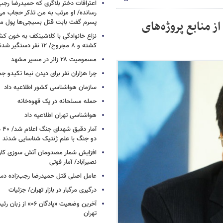
اعترافات دختر بلاگری که حمیدرضا رجب‌ز
رسانده/ او مرتب به من تذکر حجاب م
 منابع پروژه‌های
پسرم گفت بابت قتل بسیجی‌ها پول می
نزاع خانوادگی با کلاشینکف به خون ک
کشته و ۸ مجروح/ ۱۲ نفر دستگیر شدند
مسمومیت ۲۸ زائر در مسیر مشهد
چرا هزاران نفر برای دیدن نیما تکیدو 
سازمان هواشناسی کشور اطلاعیه داد
حمله مسلحانه در یک قهوه‌خانه
هواشناسی تهران اطلاعیه داد
آما
دو جنگ با علم ژنتیک شناسایی شدند
افزایش شمار مصدومان آتش سوزی کار
نصیرآباد/ آمار فوتی
عامل اصلی قتل حمیدرضا رجب‌زاده دس
درگیری مرگبار در بازار تهران/ جزئیات
آخرین وضعیت «پادگان ۶
تهران