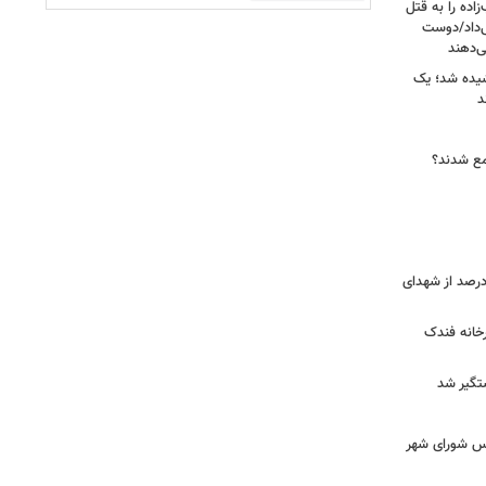
اده را به قتل
ی‌داد/دوست
‌دهند
شیده شد؛ یک
جمع شدند؟
ر دقیق شهدای جنگ اعلام شد/ ۴۰ درصد از شهدای
خانه فندک
تگیر شد
۰» از زبان رئیس شورای شهر