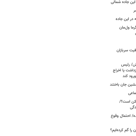
این جاده شمالی
ر
ما ول‌مان
فیت سربازان
خش/ رئیس
داشت یا اخراج
رود کند
ماعی
کن است؟/
دگی
ه/ احتمال وقوع
ن را گم کرده‌ایم؟