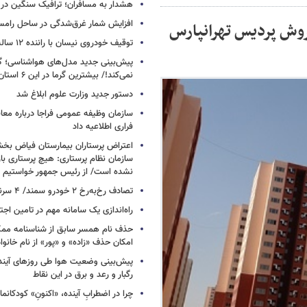
هشدار به مسافران؛ ترافیک سنگین در 
افزایش شمار غرق‌شدگی در ساحل رامس
روش پردیس تهرانپارس
توقیف خودروی نیسان با راننده ۱۲ ساله در این جاده
پیش‌بینی جدید مدل‌های هواشناسی؛ گر
نمی‌کند!/ بیشترین گرما در این ۶ استان
دستور جدید وزارت علوم ابلاغ شد
سازمان وظیفه عمومی فراجا درباره معا
فراری اطلاعیه داد
اعتراض پرستاران بیمارستان فیاض ب
سازمان نظام پرستاری: هیچ پرستاری باز
نشده است/ از رئیس جمهور خواستیم و
تصادف رخ‌به‌رخ ۲ خودرو سمند/ ۴ سرنشین جان باختند
راه‌اندازی یک سامانه مهم در تامین اجت
حذف نام همسر سابق از شناسنامه مم
امکان حذف «زاده» و «پور» از نام خانوا
پیش‌بینی وضعیت هوا طی روزهای آیند
رگبار و رعد و برق در این نقاط
چرا در اضطرابِ آینده، «اکنونِ» کودکانما