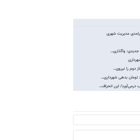
کارامدی مدیریت شهری
/ جدیدی: واگذاری…
هرداری
از دوم را نیروی…
 درمی‌آورد/ این انحراف…