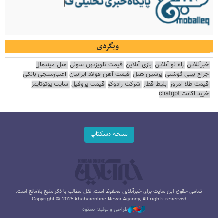
وبگردی
خبرآنلاین
راه نو آنلاین
بازی آنلاین
قیمت تلویزیون سونی
مبل مینیمال
جراح بینی گوشتی
پرشین هتل
قیمت آهن فولاد ایرانیان
اعتبارسنجی بانکی
قیمت طلا امروز
بلیط قطار
شرکت رادوکو
قیمت پروفیل
سایت یوتوتایمز
خرید اکانت chatgpt
نسخه دسکتاپ
تمامی حقوق این سایت برای خبرآنلاین محفوظ است. نقل مطالب با ذکر منبع بلامانع است.
Copyright © 2025 khabaronline News Agancy, All rights reserved
طراحی و تولید: نستوه