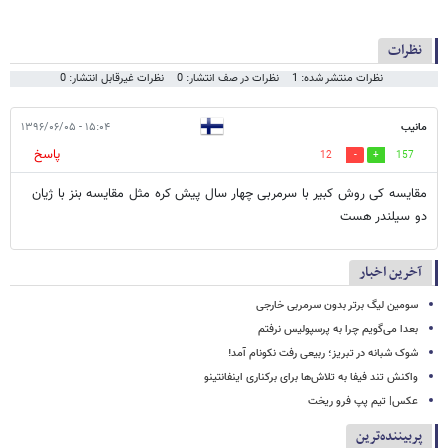
نظرات
نظرات منتشر شده: 1
نظرات در صف انتشار: 0
نظرات غیرقابل انتشار: 0
مانیب
۱۵:۰۴ - ۱۳۹۶/۰۶/۰۵
پاسخ
12
157
مقایسه کی روش کبیر با سرمربی چهار سال پیش کره مثل مقایسه بنز با ژیان
دو سیلندر هست
آخرین اخبار
سومین لیگ برتر بدون سرمربی خارجی
بعدا می‌گویم چرا به پرسپولیس نرفتم
شوک شبانه در تبریز؛ ربیعی رفت نکونام آمد!
واکنش تند فیفا به تلاش‌ها برای برکناری اینفانتینو
عکس| تیم پپ فرو ریخت
پربیننده‌ترین