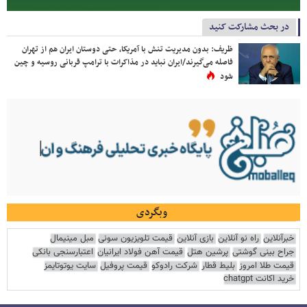
در بحث مشارکت کنید
ظریف: بدون مدیریت تنش با آمریکا، حتی دوستان ایران هم از تهران
فاصله می‌گیرند/ایران نباید در مذاکرات با ترامپ قربانی روسیه و چین
شود
وبگردی
خبرآنلاین
راه نو آنلاین
بازی آنلاین
قیمت تلویزیون سونی
مبل مینیمال
جراح بینی گوشتی
پرشین هتل
قیمت آهن فولاد ایرانیان
اعتبارسنجی بانکی
قیمت طلا امروز
بلیط قطار
شرکت رادوکو
قیمت پروفیل
سایت یوتوتایمز
خرید اکانت chatgpt