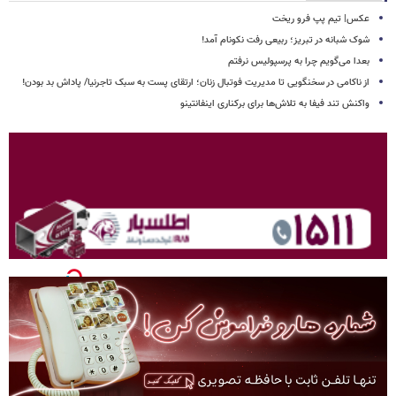
عکس| تیم پپ فرو ریخت
شوک شبانه در تبریز؛ ربیعی رفت نکونام آمد!
بعدا می‌گویم چرا به پرسپولیس نرفتم
از ناکامی در سخنگویی تا مدیریت فوتبال زنان؛ ارتقای پست به سبک تاجرنیا/ پاداش بد بودن!
واکنش تند فیفا به تلاش‌ها برای برکناری اینفانتینو