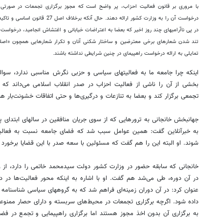
با مروری بر قانون فعالیت احزاب، پر واضح است که مجوز برگزاری تجمعات در صورتی 
درخواست آن را به وزارت کشور ارائه دهند
در پی ناآرامی‎های چند روز اخیر که بعضا به اعتراضات خیابانی و اغتشاش انجامید،
درخواست م
تند شدن شعارهای برخی معترضین و ساختار شکنی آنان و تکرار شعارهایی همچون «اصلا
تمایلی به ارائه درخواست راهپیمای در چنین شرایطی نداشته باشند.
اینکه چرا جامعه ما به فعالیت‎های سیاسی و حزبی نگرش مناس
بخشی از آن را ناشی از فعالیت احزاب در صدر انقلاب اسلامی می‌داند که ه
تجمعی برگزار کند و بعضا به تنازعات و درگیری‌ها و حتی اتفاقات خشونت‌بار هم
جهانبخش خانجانی به ترورها
شوند. او البته این را هم گفت که مسئولین با سعه صدر با این قضایا برخورد 
خانجانی که سابقه حضور در وزارت کشور دولت سیدمحمد خاتمی را دارد، از ر
در آن دوره، طی می‌شد هم گفت. او با اشاره به اینکه محور فعالیت‌ها در د
عنوان کرد: در آن دوران زمینه‌ای فراهم 
به برگزاری آن بدون اخذ مجوز هستند اما برگزاری راهپیمایی و تجمع در فضای