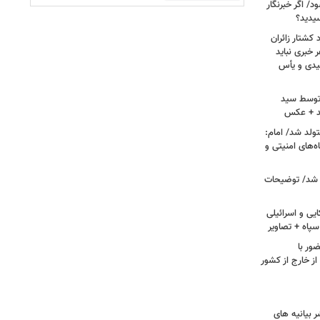
/ اگر خبرنگار
یدید؟
کشتار زائران
۱۳/ قریشی: هر خبری نباید
میدی و یأس
ه توسط سید
د + عکس
ران متولد شد/ امام:
‌های امنیتی و
 شد/ توضیحات
یی و اسرائیلی
پاه + تصاویر
ور با
ز خارج از کشور
 بیانیه های