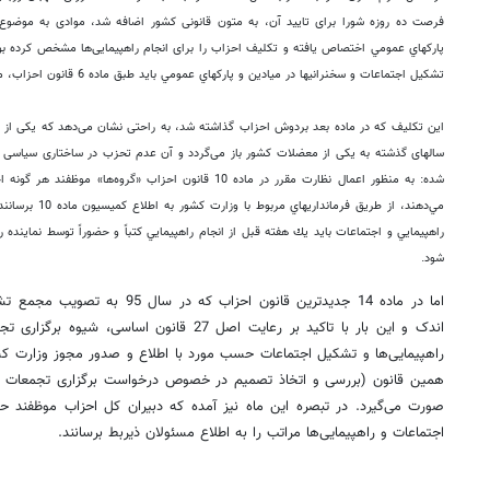
فرصت ده روزه شورا برای تایید آن، به متون قانونی کشور اضافه شد، موادی به موضوع 
تشكيل اجتماعات و سخنراني‎ها در ميادين و پارك‎هاي عمومي بايد طبق ماده 6 قانون احزاب، مجوز كتبي از وزارت كشور دريافت شود.»
این تکلیف که در ماده بعد بردوش احزاب گذاشته شد، به راحتی نشان می‌دهد که یکی از 
شده: به منظور اعمال نظارت مقرر در ماده 10 قانون احزاب «گرو
راهپيمايي و اجتماعات بايد يك هفته قبل از ‌انجام راهپيمايي كتباً و حضوراً توسط نمايند
شود.
اما در ماده 14 جدیدترین قانون احزا
اندک و این بار با تاکید بر رعایت اصل 27 قانون ا
صورت می‌گیرد. در تبصره این ماه نیز آمده که دبیران کل احزاب موظفند ح
اجتماعات و راهپیمایی‌ها مراتب را به اطلاع مسئولان ذیربط برسانند.