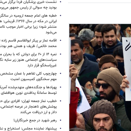
نشست خبری پزشکیان فردا برگزار می‌شود
بودید چه سوالی از رئیس جمهور می‌پرس
خطبه های امام جمعه ارومیه در سالگرد 
ایرانی در مکه در سال ۶۶
منتشر شود؛ زیرا برخی اخبار موجب ناا
می‌شود
اقامه نماز بر پیکر ابوالقاسم قاسم زاد
محمد خاتمی/ ظریف و همتی هم بودن
نمره ۱۴ از ۲۰ برای دولتی که با بح
سیاست‌های اجتماعی هنوز زیر سایه نگاه
غیرپاسخگو قرار دارد
چهارچوب کلی تفاهم با عمان مشخص
مهم سخنگوی کمیسیون امنیت
پهپادها و جنگنده‌های منهدم‌شده آمریکا
توسط سامانۀ پدافندی نوین هوافضای س
خطیب نماز جمعه تهران: افرادی برای حض
پوشش‌های ناهنجار در عرصه اجتماعی، ا
دلار و ارز دریافت می‌کنند
رهبر شهید در جمع خبرنگاران!
پیشنهاد نماینده مجلس: استخراج و نشر