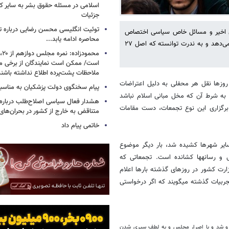
اسلامی در مسئله حقوق بشر به سایر ک
جزئیات
توئیت انگلیسی محسن رضایی درباره تن
ی اخیر و مسائل خاص سیاسی اختصاص
محاصره ادامه یابد...
داشته باشد. این معضلی است که برای همه جریانات کشور، گاه و بیگاه رخ می‌دهد و به ندرت توانسته که اصل ۲۷
است/ ممکن است نمایندگان از برخی م
ملاحظات پشت‌پرده اطلاع نداشته باشند
این روزها نقل هر محفلی به دلیل اعتراضات
پیام سخنگوی دولت پزشکیان به مناسبت
ت و راه‏پیمایی‎‏ها، بدون حمل سلاح، به شرط آن که مخل مبانی اسلام نباشد
هشدار فعال سیاسی اصلاح‌طلب درباره ا
ی برگزاری این نوع تجمعات، دست مقامات
متناقض به خارج از کشور در بحران‌های
خاتمی پیام داد
سایر شهرها کشیده شد، بار دیگر موضوع
لزوم برگزاری تجمعات قانونی را به سر فصل اظهارنظرهای چهره‌های سیاسی و رسانه‎ها کشانده است. تجمعاتی که
وزارت کشور در روزهای گذشته بارها اعلام
کردند که کسی درخواست مجوز نکرده است، و از سوی دیگر برخی به استناد تجربیات گذشته می‎گویند که اگر درخواستی
ف شورای نگهبان روبه‌رو شد و با اصرار مجلس و به لطف سپری شدن