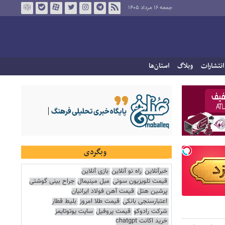
جمعه ۱۶ مرداد ۱۴۰۵
انتشارات
وبلاگ
استان‌ها
وبگردی
خبرآنلاین
راه نو آنلاین
بازی آنلاین
قیمت تلویزیون سونی
مبل مینیمال
جراح بینی گوشتی
پرشین هتل
قیمت آهن فولاد ایرانیان
اعتبارسنجی بانکی
قیمت طلا امروز
بلیط قطار
شرکت رادوکو
قیمت پروفیل
سایت یوتوتایمز
خرید اکانت chatgpt