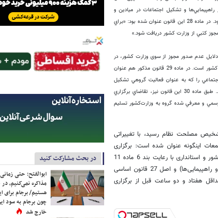
راهپيمايي‌ها و تشكيل اجتماعات در ميادين و
پارك‎هاي عمومي اختصاص یافته و تکلیف احزاب را برای انجام راهپیمایی‌ها مشخص کرده بود. در ماده 28 این قانون عنوان شده بود: «براي
دلایل عدم صدور مجوز از سوی وزارت کشور، در
سال‎های گذشته به یکی از معضلات کشور باز می‌گردد و آن عدم تحزب در ساختاری سیاسی کشور است. در ماده 29 قانون مذکور هم عنوان
ه‌ها» موظفند هر گونه اجتماعي را كه به عنوان فعاليت گروهي تشكيل
مي‌دهند، از طريق ‌فرمانداري‎هاي مربوط با وزارت كشور به اطلاع كميسيون ماده 10 برسانند. طبق ماده 30 این قانون نیز، تقاضاي برگزاري
ه رسمي و معرفي شده گروه به وزارت‌كشور تسليم
ب که در سال 95 به تصویب مجمع تشخیص مصلحت نظام رسید، با تغییراتی
ساسی، شیوه برگزاری تجمعات اینگونه عنوان شده است: برگزاری
راهپیمایی‌ها و تشکیل اجتماعات حسب مورد با اطلاع و صدور مجوز وزارت کشور و استانداری با رعایت بند 6 ماده 11
در بحث مشارکت کنید
همین قانون (بررسی و اتخاذ تصمیم در خصوص درخواست برگزاری تجمعات و راهپیمایی‌ها) و اصل 27 قانون اساسی
ابوالفتح: حتی زمانی 
داقل هفتاد و دو ساعت قبل از برگزاری
مذاکره نمی‌کنیم، در 
هستیم/ برجام برای ای
چون برجام به سود ایرا
خارج شد