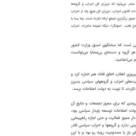
صادر می‌شود که دبیران کل احزاب و گروه‌ها
. حال آنکه برخلاف اصل 27 قانون اساسی و تاکیدات قانون احزاب، دبیران کل هیچ یک از احزاب
جوز برگزاری تجمع ارائه نکرده است. چه بسا با
ح طلب، اصولگرا؛ دیگه تمومه ماجرا»، احزاب
بی ندارد، سوالی است که سخنگوی اسبق وزارت کشور
ر گروه و دسته‌ای بی‌محابا می‌توانست
 می‌انجامید.
یی که از سوی جریان منافقین در سال‎های ابتدای پیروزی انقلاب اتفاق افتاد هم اشاره کرد و
به خبرآنلاین گفت: همین عوامل سبب شد که فضای جامعه نسبت به فعالیت‌های احزاب و گروه‎های سیاسی بدبین
نکردند تا نوبت به دولت اصلاحات برسد.
وندی که برای مجوز تجمعات و نتایج آن
ولت اصلاحات توسعه پایدار سیاسی بود،
شد که به گروه‎های سیاسی شناسنامه دار مجوز فعالیت و حتی اجازه راهپیمایی
داده شود. اگرچه برگزاری تجمعات در محیط‌های سربسته و دارای حصار ممنوعیتی ندارد و گروه‎ها و احزاب سیاسی قادر
 باز با محدودیت روبه رو بود و با این