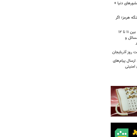
شورهای دنیا +
گه هرمز؛ اگر
محمودزاده: نمره مجلس دوازهم از ۲۰، بین ۱۱ تا ۱۲
سائل و
 روز آذربایجان
رسال پیام‌های
 امنیتی