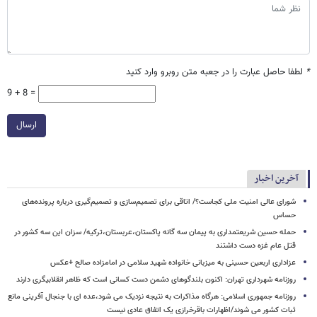
*
لطفا حاصل عبارت را در جعبه متن روبرو وارد کنید
9 + 8 =
ارسال
آخرین اخبار
شورای عالی امنیت ملی کجاست؟/ اتاقی برای تصمیم‌سازی و تصمیم‌گیری درباره پرونده‌های
حساس
حمله حسین شریعتمداری به پیمان سه گانه پاکستان،عربستان،ترکیه/ سزان این سه کشور در
قتل عام غزه دست داشتند
عزاداری اربعین حسینی به میزبانی خانواده شهید سلامی در امامزاده صالح +عکس
روزنامه شهرداری تهران: اکنون بلندگوهای دشمن دست کسانی است که ظاهر انقلابیگری دارند
روزنامه جمهوری اسلامی: هرگاه مذاکرات به نتیجه نزدیک می شود،عده ای با جنجال آفرینی مانع
ثبات کشور می شوند/اظهارات باقرخرازی یک اتفاق عادی نیست