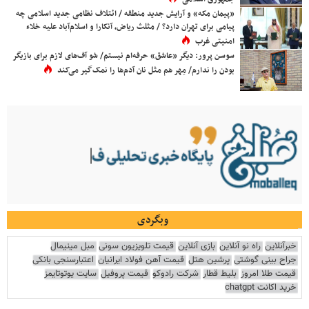
«پیمان مکه» و آرایش جدید منطقه / ائتلاف نظامی جدید اسلامی چه
پیامی برای تهران دارد؟ / مثلث ریاض، آنکارا و اسلام‌آباد علیه خلاء
امنیتی غرب
سوسن پرور: دیگر «عاشق» حرفه‌ام نیستم/ شو آف‌های لازم برای بازیگر
بودن را ندارم/ مِهر هم مثل نان آدم‌ها را نمک‌گیر می‌کند
وبگردی
خبرآنلاین
راه نو آنلاین
بازی آنلاین
قیمت تلویزیون سونی
مبل مینیمال
جراح بینی گوشتی
پرشین هتل
قیمت آهن فولاد ایرانیان
اعتبارسنجی بانکی
قیمت طلا امروز
بلیط قطار
شرکت رادوکو
قیمت پروفیل
سایت یوتوتایمز
خرید اکانت chatgpt