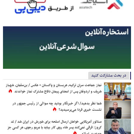
در بحث مشارکت کنید
نماز جماعت سران ترکیه، عربستان و پاکستان + عکس / بن‌سلمان، شهباز
شریف و اردوغان پس از امضای پیمان دفاع مشترک نماز خواندند
شما نظر بدهید/ اگر خبرنگار بودید چه سوالی از رئیس جمهور در
نشست خبری فردا می‌پرسیدید؟
سناتور آمریکایی خواهان ارسال اسلحه برای شورش در ایران شد / تد
کروز: فرقی نمی‌کند پسر شاه روی کار بیاید یا مریم رجوی، هر کسی جز
جمهوری اسلامی