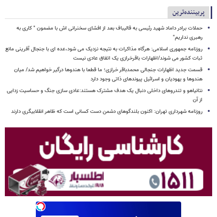
پربیننده‌ترین
حملات برادر داماد شهید رئیسی به قالیباف بعد از افشای سخنرانی اش با مضمون " کاری به
رهبری نداریم"
روزنامه جمهوری اسلامی: هرگاه مذاکرات به نتیجه نزدیک می شود،عده ای با جنجال آفرینی مانع
ثبات کشور می شوند/اظهارات باقرخرازی یک اتفاق عادی نیست
قسمت جدید اظهارات جنجالی محمدباقر خرازی؛ ما قطعا با هندوها درگیر خواهیم شد/ میان
هندوها و یهودیان و اسرائیل پیوندهای ذاتی وجود دارد
نتانیاهو و تندروهای داخلی دنبال یک هدف مشترک هستند:عادی سازی جنگ و حساسیت زدایی
از آن
روزنامه شهرداری تهران: اکنون بلندگوهای دشمن دست کسانی است که ظاهر انقلابیگری دارند