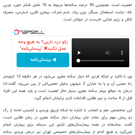
اهمیت است. همچنین 90 درصد سکته‌ها مربوط به 10 عامل فشار خون، چربی
بالا، دیابت، استعمال سیگار، وزن زیاد، عدم تحرک، بیماری قلبی، استرس، مصرف
الکل و رژیم غذایی نادرست در جوانان است.
زانو درد دارین؟ به هیچ وجه
عمل نکنید❌ "پرسش‌نامه"
◀ پرسش‌نامه
وی با تاکید بر اینکه فردی که دچار سکته مغزی می‌شود در هر دقیقه 12 کیلومتر
راه عصبی آن و یا به عبارتی 2 میلیون سلول عصبی‌اش از بین می‌رود، گفت:‌لذا
درمان به موقع بیمار سکته مغزی بسیار حائز اهمیت است و باید همه این افراد
قبل از 4 ساعت و نیم طلایی اقدامات لازم برایشان انجام گیرد.
این متخصص مغز و اعصاب با اشاره به اینکه تزریق وریدی و کشیدن لخته از رگ
دو روش مهم برای نجات جان بیماران دچار سکته مغزی در زمان طلایی است،
گفت:‌ متاسفانه در همه بیمارستان‌های کشور این مسئله برای بیماران انجام
نمی‌گیرد و هیچ کدام از بیمارستان‌های خصوصی تهران نیز درمان وریدی سکته