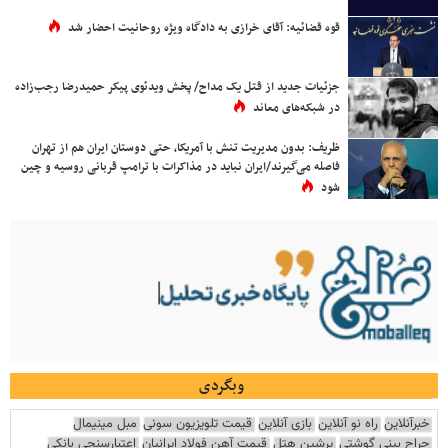
قوه قضائیه: آقای خرازی به دادگاه ویژه روحانیت احضار شد
جزئیات جدید از قتل یک مداح/ پخش ویدئوی پیکر حمیدرضا رجب‌زاده
در شبکه‌های معاند
ظریف: بدون مدیریت تنش با آمریکا، حتی دوستان ایران هم از تهران
فاصله می‌گیرند/ایران نباید در مذاکرات با ترامپ قربانی روسیه و چین
شود
وبگردی
خبرآنلاین
راه نو آنلاین
بازی آنلاین
قیمت تلویزیون سونی
مبل مینیمال
جراح بینی گوشتی
پرشین هتل
قیمت آهن فولاد ایرانیان
اعتبارسنجی بانکی