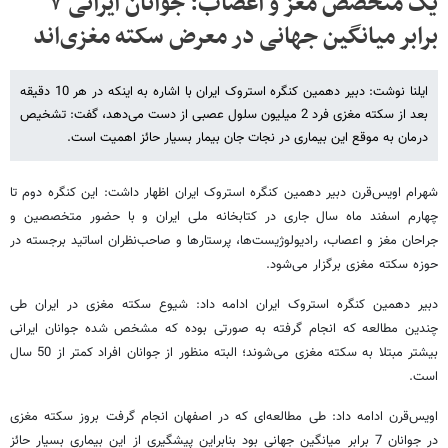
یک متخصص مغز و اعصاب: جوانان ایرانی ۷
برابر میانگین جهانی در معرض سکته مغزی‌اند
ایلنا نوشت: دبیر دهمین کنگره استروک ایران با اشاره به اینکه در هر 10 دقیقه
بعد از سکته مغزی فرد 2 میلیون سلول عصبی از دست می‌دهد، گفت: تشخیص
درمان به موقع این بیماری در نجات جان بیمار بسیار حائز اهمیت است.
شهرام اویس‌قرن دبیر دهمین کنگره استروک ایران اظهار داشت:‌ این کنگره دوم تا
چهارم اسفند ماه سال جاری در کتابخانه ملی ایران و با حضور متخصصین و
جراحان مغز و اعصاب، رادیولوژیست‌ها، پرستارها و صاحب‌نظران اساتید برجسته در
حوزه سکته مغزی برگزار می‌شود.
دبیر دهمین کنگره استروک ایران ادامه داد: شیوع سکته مغزی در ایران طی
چندین مطالعه که انجام گرفته به صورتی بوده که مشخص شده جوانان ایرانی
بیشتر مبتلا به سکته مغزی می‌شوند؛ البته منظور از جوانان افراد کمتر از 50 سال
است.
اویس‌قرن ادامه داد: طی مطالعه‌ای که در اصفهان انجام گرفت بروز سکته مغزی
در جوانان 7 برابر میانگین جهانی بود بنابراین پیشگیری از این بیماری بسیار حائز