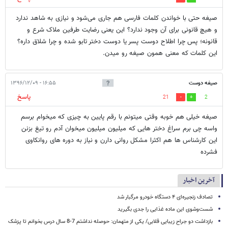
صیغه حتی با خواندن کلمات فارسی هم جاری می‌شود و نیازی به شاهد ندارد
و هیچ قانونی برای آن وجود ندارد؟ این یعنی رضایت طرفین ملاک شرع و
قانونه؛ پس چرا اطلاح دوست پسر یا دوست دختر تابو شده و چرا شلاق داره؟
این کلمات که معنی همون صیغه رو میدن.
صیغه دوست
۱۶:۵۵ - ۱۳۹۶/۱۲/۰۹
پاسخ
21
2
صیغه خیلی هم خوبه وقتی میتونم با رقم پایین به چیزی که میخوام برسم
واسه چی برم سراغ دختر هایی که میلیون میلیون میخوان آدم رو تیغ بزنن
این کارشناس ها هم اکثرا مشکل روانی دارن و نیاز به دوره های روانکاوی
فشرده
آخرین اخبار
تصادف زنجیره‌ای ۴ دستگاه خودرو مرگبار شد
شست‌وشوی این ماده غذایی را جدی بگیرید
بازداشت دو جراح زیبایی قلابی/ یکی از متهمان: حوصله نداشتم 7-8 سال درس بخوانم تا پزشک