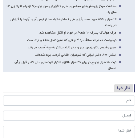
مخالفت مرکز پژوهش‌های مجلس با طرح «افزایش سن ازدواج»/ ازدواج افراد زیر ۱۳
سال را…
۱۴ هزار و ۵۹۹ مورد همسرآزاری طی ۶ ماه/ خانواده‌ها از ترس آبرو، آزارها را گزارش
نمی‌دهند
مرگ هولناک پسرک ۱۰ ماهه/ در خون او الکل مشاهده شد
درخواست دختر ۷۰ سالهٔ مرد ۳ زنه‌ای که هنوز دنبال نفقه و ارث است
مجری قدیمی تلویزیون: پدر و مادر نابلد بیشتر به بچه آسیب می‌زنند
ابتکار: ۸۰۰ دختر ایرانی که شوهران‌ افغانی‌ کردند، برده‌ شده‌اند
ثبت ۶۸ هزار ازدواج در برابر ۳۰ هزار طلاق/ اعتبار کارت‌های ملی ۸۹ و قبل از آن
امسال…
نظر شما