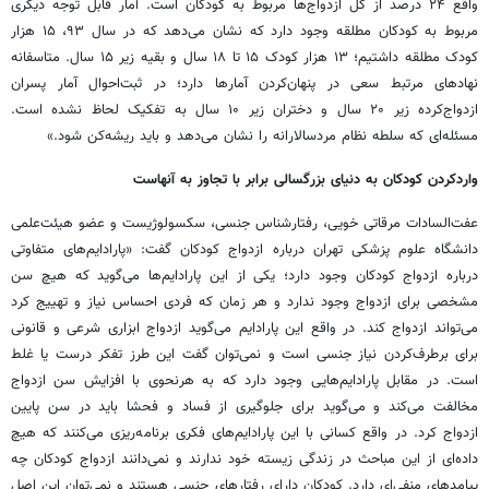
واقع ۲۴ درصد از کل ازدواج‌ها مربوط به کودکان است. آمار قابل توجه دیگری
مربوط به کودکان مطلقه وجود دارد که نشان می‌دهد که در سال ۹۳، ۱۵ هزار
کودک مطلقه داشتیم؛ ۱۳ هزار کودک ۱۵ تا ۱۸ سال و بقیه زیر ۱۵ سال. متاسفانه
نهادهای مرتبط سعی در پنهان‌کردن آمارها دارد؛ در ثبت‌احوال آمار پسران
ازدواج‌کرده زیر ۲۰ سال و دختران زیر ۱۰ سال به تفکیک لحاظ نشده است.
مسئله‌ای که سلطه نظام مردسالارانه را نشان می‌دهد و باید ریشه‌کن شود.»
واردکردن کودکان به دنیای بزرگسالی برابر با تجاوز به آنهاست
عفت‌السادات مرقاتی خویی، رفتارشناس جنسی، سکسولوژیست و عضو هیئت‌علمی
دانشگاه علوم پزشکی تهران درباره ازدواج کودکان گفت: «پارادایم‌های متفاوتی
درباره ازدواج کودکان وجود دارد؛ یکی از این پارادایم‌ها می‌‌گوید که هیچ سن
مشخصی برای ازدواج وجود ندارد و هر زمان که فردی احساس نیاز و تهییج کرد
می‌تواند ازدواج کند. در واقع این پارادایم می‌گوید ازدواج ابزاری شرعی و قانونی
برای برطرف‌کردن نیاز جنسی است و نمی‌توان گفت این طرز تفکر درست یا غلط
است. در مقابل پارادایم‌هایی وجود دارد که به هرنحوی با افزایش سن ازدواج
مخالفت می‌کند و می‌گوید برای جلوگیری از فساد و فحشا باید در سن پایین
ازدواج کرد. در واقع کسانی با این پارادایم‌های فکری برنامه‌ریزی می‌کنند که هیچ
داده‌ای از این مباحث در زندگی زیسته خود ندارند و نمی‌دانند ازدواج کودکان چه
پیامدهای منفی‌ای دارد. کودکان دارای رفتارهای جنسی هستند و نمی‌توان این اصل