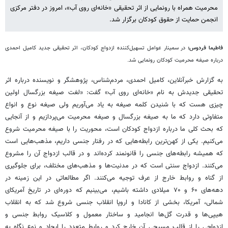
محرمیت همراه با رونمایی از اثر تحقیقی «خانه‌ای روی آب»، امروز در دفتر مرکزی
انجمن حمایت از حقوق کودکان برگزار شد.
فاطیما فردوس:
در سمینار عوامل تسهیل‌کننده ازدواج کودکان، اثر تحقیقی جدید کامیل احمدی
درباره صیغه محرمیت کودکان رونمایی شد.
به گزارش خبرآنلاین، کامیل احمدی، مردم‌شناس، پژوهشگر و نویسنده درباره اثر
تحقیقی جدیدش به نام «خانه‌ای روی آب» گفت: «لغت صیغه بزرگسال اولین
چیزی هست که با شنیدن کلمه صیغه به یاد می‌آوریم ولی صیغه نوع و انواع
متفاوتی دارد که ما به صیغه بزرگسال و صیغه محرمیت می‌پردازیم و از آنجایی
که بحث کلی ما درباره ازدواج کودکان است، محوریت را با صیغه محرمیت شروع
می‌کنیم. یکی از کهن‌ترین رابطه‌هایی که در رفتار جنسی داریم، مذهب‌هایی است
که همیشه رابطه‌های جنسی را قانونمند کرده‌اند و در قالب ازدواج آن را مشروع
می‌کنند. ازدواج سنتی است که در مدنیت‌ها و مذهب‌های مختلف، برای جلوگیری
از گناه و روابط خارج از عرف توجیه می‌کنند. اگر مطالعاتی در این زمینه در
دهه‌های ۶۰ و ۷۰ میلادی داشته باشیم، می‌بینیم که دوره‌ای در تاریخ آمریکای
شمالی، آمریکا، بخشی از کانادا و اروپا انقلاب جنسی شروع شد که به انقلاب
هیپی‌ها و قدرت گل‌ها انجامید و ساختار معمول و کلاسیک روابط جنسی و
ازدواجی را از قالب مسیحی آن خارج کرد و روابط متعدد را ایجاد و نوع نگاه به