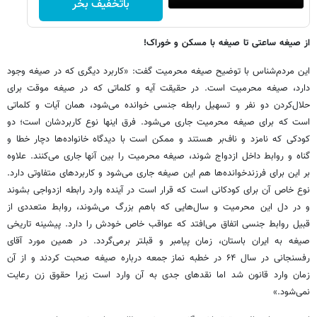
باتخفیف بخر
از صیغه ساعتی تا صیغه با مسکن و خوراک!
این مردم‌شناس با توضیح صیغه محرمیت گفت: «کاربرد دیگری که در صیغه وجود
دارد، صیغه محرمیت است. در حقیقت آیه و کلماتی که در صیغه موقت برای
حلال‌کردن دو نفر و تسهیل رابطه جنسی خوانده می‌شود، همان آیات و کلماتی
است که برای صیغه محرمیت جاری می‌شود. فرق اینها نوع کاربردشان است؛ دو
کودکی که نامزد و ناف‌بر هستند و ممکن است با دیدگاه خانواده‌ها دچار خطا و
گناه و روابط داخل ازدواج شوند، صیغه محرمیت را بین آنها جاری می‌کنند. علاوه
بر این برای فرزندخوانده‌ها هم این صیغه جاری می‌شود و کاربردهای متفاوتی دارد.
نوع خاص آن برای کودکانی است که قرار است در آینده وارد رابطه ازدواجی بشوند
و در دل این محرمیت و سال‌هایی که باهم بزرگ می‌شوند، روابط متعددی از
قبیل روابط جنسی اتفاق می‌افتد که عواقب خاص خودش را دارد. پیشینه تاریخی
صیغه به ایران باستان، زمان پیامبر و قبلتر برمی‌گردد. در همین مورد آقای
رفسنجانی در سال ۶۴ در خطبه نماز جمعه درباره صیغه صحبت کردند و از آن
زمان وارد قانون شد اما نقدهای جدی به آن وارد است زیرا حقوق زن رعایت
نمی‌شود.»