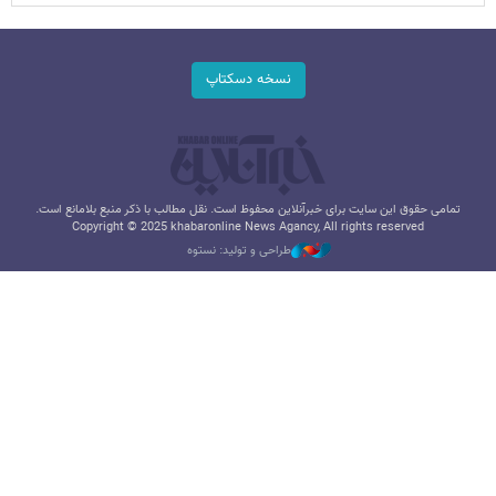
نسخه دسکتاپ
تمامی حقوق این سایت برای خبرآنلاین محفوظ است. نقل مطالب با ذکر منبع بلامانع است.
Copyright © 2025 khabaronline News Agancy, All rights reserved
طراحی و تولید: نستوه