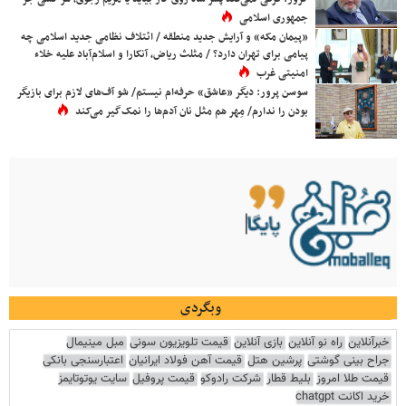
جمهوری اسلامی
«پیمان مکه» و آرایش جدید منطقه / ائتلاف نظامی جدید اسلامی چه
پیامی برای تهران دارد؟ / مثلث ریاض، آنکارا و اسلام‌آباد علیه خلاء
امنیتی غرب
سوسن پرور: دیگر «عاشق» حرفه‌ام نیستم/ شو آف‌های لازم برای بازیگر
بودن را ندارم/ مِهر هم مثل نان آدم‌ها را نمک‌گیر می‌کند
وبگردی
خبرآنلاین
راه نو آنلاین
بازی آنلاین
قیمت تلویزیون سونی
مبل مینیمال
جراح بینی گوشتی
پرشین هتل
قیمت آهن فولاد ایرانیان
اعتبارسنجی بانکی
قیمت طلا امروز
بلیط قطار
شرکت رادوکو
قیمت پروفیل
سایت یوتوتایمز
خرید اکانت chatgpt