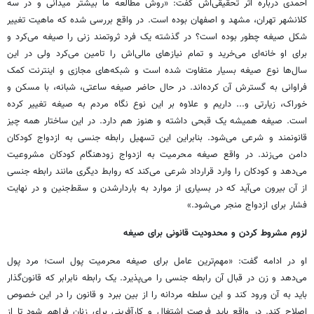
احمدی درباره اثر تحقیقی‌اش گفت: «روش مطالعه ما بیشتر میدانی و در سه
کلانشهر تهران، مشهد و اصفهان بوده است. در واقع بررسی شده که ماهیت تغییر
شکل صیغه چطور بوده است؟ در گذشته یک فرد ثروتمند زنی را صیغه می‌کرد و
برای او خانه‌ای می‌خرید و تمام نیازهای مالی‌اش را تامین می‌کرد ولی در این
سال‌ها نوع صیغه بسیار متفاوت شده است و شبکه‌های مجازی و اینترنت کمک
فراوانی به گسترش آن کرده‌اند. در حال حاضر صیغه ساعتی، شبانه، با مسکن و
خوراک، زیارتی و... داریم و علاوه بر این نوع نگاه مردم به صیغه تغییر کرده
است. صیغه همیشه یک قبحی داشته و هنوز هم دارد. در این ساختار همه چیز
قانونمند و شرعی می‌شود. بنابراین این تسهیل رابطه جنسی به ازدواج کودکان
دامن می‌زند. در واقع صیغه محرمیت به ازدواج زودهنگام کودکان مشروعیت
می‌دهد و کودکان را وارد قرارداد شرعی می‌کند که روابط دیگری مانند رابطه جنسی
از آن بیرون می‌آید که در بسیاری از موارد به باردارشدن و سقط‌جنین و در نهایت
فشار برای ازدواج منجر می‌شود.»
لزوم مشروط کردن و محدودیت قانونی برای صیغه
او در ادامه گفت: «مهم‌ترین عامل برای صیغه محرمیت پول است؛ مرد پول
می‌دهد و زن در قبال آن رابطه جنسی را می‌پذیرد. یک رابطه نابرابر که قانون‌گذار
باید به آن ورود کند و این سلطه مردانه را از بین ببرد و قانون را در این خصوص
اصلاح کند. در واقع باید فرصت اشتغال و کارآفرینی برای زنان فراهم شود تا از