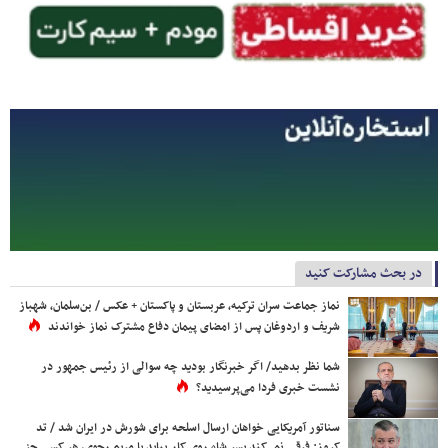
در بحث مشارکت کنید
نماز جماعت سران ترکیه، عربستان و پاکستان + عکس / بن‌سلمان، شهباز
شریف و اردوغان پس از امضای پیمان دفاع مشترک نماز خواندند
شما نظر بدهید/ اگر خبرنگار بودید چه سوالی از رئیس جمهور در
نشست خبری فردا می‌پرسیدید؟
سناتور آمریکایی خواهان ارسال اسلحه برای شورش در ایران شد / تد
کروز: فرقی نمی‌کند پسر شاه روی کار بیاید یا مریم رجوی، هر کسی جز