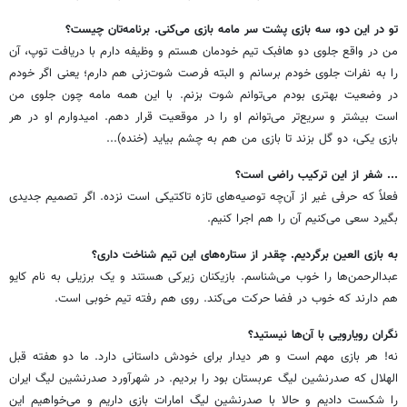
تو در این دو، سه بازی پشت ‌سر مامه بازی می‌کنی. برنامه‌‌تان چیست؟
من در واقع جلوی دو هافبک تیم خودمان هستم و وظیفه دارم با دریافت توپ، آن
را به نفرات جلوی خودم برسانم و البته فرصت شوت‌زنی هم دارم؛ یعنی اگر خودم
در وضعیت بهتری بودم می‌توانم شوت بزنم. با این همه مامه چون جلوی من
است بیشتر و سریع‌تر می‌توانم او را در موقعیت قرار دهم. امیدوارم او در هر
بازی یکی، دو گل بزند تا بازی من هم به چشم بیاید (خنده)...
... شفر از این ترکیب راضی است؟
فعلاً که حرفی غیر از آن‌چه توصیه‌های تازه تاکتیکی است نزده. اگر تصمیم جدیدی
بگیرد سعی می‌کنیم آن را هم اجرا کنیم.
به بازی العین برگردیم. چقدر از ستاره‌های این تیم شناخت داری؟
عبدالرحمن‌ها را خوب می‌شناسم. بازیکنان زیرکی هستند و یک برزیلی به نام کایو
هم دارند که خوب در فضا حرکت می‌کند. روی هم رفته تیم خوبی است.
نگران رویارویی با آن‌ها نیستید؟
نه! هر بازی مهم است و هر دیدار برای خودش داستانی دارد. ما دو هفته قبل
الهلال که صدرنشین لیگ عربستان بود را بردیم. در شهرآورد صدرنشین لیگ ایران
را شکست دادیم و حالا با صدرنشین لیگ امارات بازی داریم و می‌خواهیم این