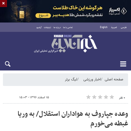
×
فارسی
العربية
English
تماس با ما
درباره ما
تبلیغات
آرشیو
شنبه ۱۷ مرداد ۱۴۰۵
صفحه اصلی
اخبار ورزشی
لیگ برتر
۱۵ اسفند ۱۳۹۶ - ۱۵:۰۳
۰ نفر
وعده جپاروف به هواداران استقلال/ به وریا
غبطه می‌خورم