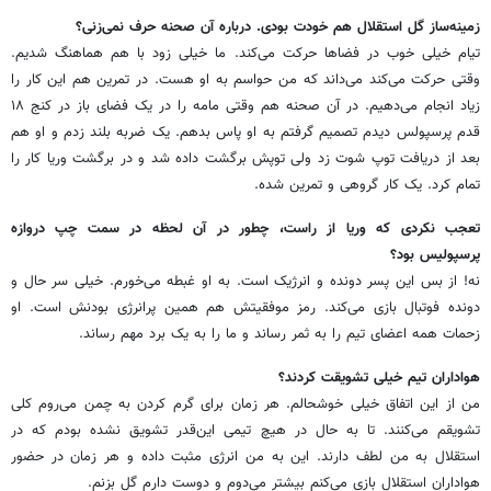
زمینه‌ساز گل استقلال هم خودت بودی. درباره آن صحنه حرف نمی‌زنی؟
تیام خیلی خوب در فضاها حرکت می‌کند. ما خیلی زود با هم هماهنگ شدیم.
وقتی حرکت می‌کند می‌داند که من حواسم به او هست. در تمرین هم این کار را
زیاد انجام می‌دهیم. در آن صحنه هم وقتی مامه را در یک فضای باز در کنج ۱۸
قدم پرسپولس دیدم تصمیم گرفتم به او پاس بدهم. یک ضربه بلند زدم و او هم
بعد از دریافت توپ شوت زد ولی توپش برگشت داده شد و در برگشت وریا کار را
تمام کرد. یک کار گروهی و تمرین شده.
تعجب نکردی که وریا از راست، چطور در آن لحظه در سمت چپ دروازه
پرسپولیس بود؟
نه! از بس این پسر دونده و انرژیک است. به او غبطه می‌خورم. خیلی سر حال و
دونده فوتبال بازی می‌کند. رمز موفقیتش هم همین پرانرژی بودنش است. او
زحمات همه اعضای تیم را به ثمر رساند و ما را به یک برد مهم رساند.
هواداران تیم خیلی تشویقت کردند؟
من از این اتفاق خیلی خوشحالم. هر زمان برای گرم کردن به چمن می‌روم کلی
تشویقم می‌کنند. تا به حال در هیچ تیمی این‌قدر تشویق نشده بودم که در
استقلال به من لطف دارند. این به من انرژی مثبت داده و هر زمان در حضور
هواداران استقلال بازی می‌کنم بیشتر می‌دوم و دوست دارم گل بزنم.