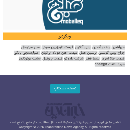
وبگردی
خبرآنلاین
راه نو آنلاین
بازی آنلاین
قیمت تلویزیون سونی
مبل مینیمال
جراح بینی گوشتی
پرشین هتل
قیمت آهن فولاد ایرانیان
اعتبارسنجی بانکی
قیمت طلا امروز
بلیط قطار
شرکت رادوکو
قیمت پروفیل
سایت یوتوتایمز
خرید اکانت chatgpt
نسخه دسکتاپ
تمامی حقوق این سایت برای خبرآنلاین محفوظ است. نقل مطالب با ذکر منبع بلامانع است.
Copyright © 2025 khabaronline News Agancy, All rights reserved