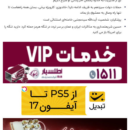
ای از مدیریت به اندازه یکسال آخر زندگی او سراغ داریم
حملات دولت سیزدهم به ظریف ادامه دارد/ خاندوزی: کارویژه برخی، بستن همه راه‌هاست تا
تنها راه وصال به معشوق باز بماند
پزشکیان: شخصیت آیت‌الله سیدمجتبی خامنه‌ای استثنائی است
حسین شریعتمداری به مذاکرات ایران و عمان بر سر تردد در تنگه هرمز حمله کرد: دارید تنگه را
برای امریکا باز می کنید