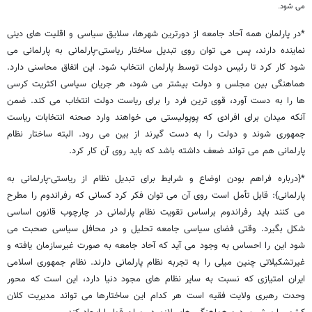
می شود.
*در پارلمان همه آحاد جامعه از دورترین شهرها، سلایق سیاسی و اقلیت های دینی
نماینده دارند، پس می توان روی تبدیل ساختار ریاستی-پارلمانی به پارلمانی می
شود کار کرد تا رئیس دولت توسط پارلمان انتخاب شود. این اتفاق محاسنی دارد.
هماهنگی بین مجلس و دولت بیشتر می شود، هر جریان سیاسی اکثریت کرسی
ها را به دست آورد، قوی ترین فرد را برای ریاست دولت انتخاب می کند. ضمن
آنکه میدان برای افرادی که پوپولیستی می خواهند وارد صحنه انتخابات ریاست
جمهوری شوند و دولت را به دست گیرند از بین می رود. البته ساختار نظام
پارلمانی هم می تواند ضعف داشته باشد که باید روی آن کار کرد.
*{درباره فراهم بودن اوضاع و شرایط برای تبدیل نظام از ریاستی-پارلمانی به
پارلمانی}: قابل تأمل است روی آن می توان فکر کرد کسانی که رفراندوم را مطرح
می کنند باید رفراندوم براساس تقویت نظام پارلمانی در چارچوب قانون اساسی
شکل بگیرد. وقتی فضای سیاسی جامعه تحلیل و در محافل سیاسی صحبت می
شود این را احساس به وجود می آید که آحاد جامعه به صورت غیرسازمان یافته و
غیرتشکیلاتی چنین میلی را به تجربه نظام پارلمانی دارند. نظام جمهوری اسلامی
ایران امتیازی که نسبت به سایر نظام های مجود دنیا دارد، این است که محور
وحدت رهبری ولایت فقیه است هر کدام این ساختارها می تواند مدیریت کلان