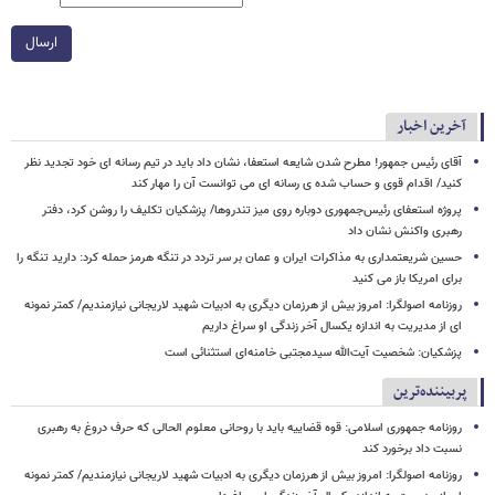
ارسال
آخرین اخبار
آقای رئیس جمهور! مطرح شدن شایعه استعفا، نشان داد باید در تیم رسانه ای خود تجدید نظر
کنید/ اقدام قوی و حساب شده ی رسانه ای می توانست آن را مهار کند
پروژه استعفای رئیس‌جمهوری دوباره روی میز تندروها/ پزشکیان تکلیف را روشن کرد، دفتر
رهبری واکنش نشان داد
حسین شریعتمداری به مذاکرات ایران و عمان بر سر تردد در تنگه هرمز حمله کرد: دارید تنگه را
برای امریکا باز می کنید
روزنامه اصولگرا: امروز بیش از هرزمان دیگری به ادبیات شهید لاریجانی نیازمندیم/ کمتر نمونه
ای از مدیریت به اندازه یکسال آخر زندگی او سراغ داریم
پزشکیان: شخصیت آیت‌الله سیدمجتبی خامنه‌ای استثنائی است
پربیننده‌ترین
روزنامه جمهوری اسلامی: قوه قضاییه باید با روحانی معلوم الحالی که حرف دروغ به رهبری
نسبت داد برخورد کند
روزنامه اصولگرا: امروز بیش از هرزمان دیگری به ادبیات شهید لاریجانی نیازمندیم/ کمتر نمونه