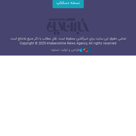
نسخه دسکتاپ
تمامی حقوق این سایت برای خبرآنلاین محفوظ است. نقل مطالب با ذکر منبع بلامانع است.
Copyright © 2025 khabaronline News Agancy, All rights reserved
طراحی و تولید: نستوه