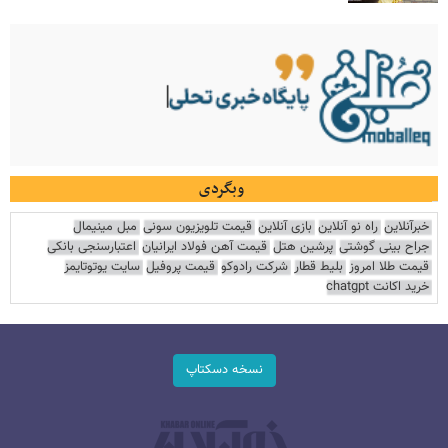
وبگردی
خبرآنلاین
راه نو آنلاین
بازی آنلاین
قیمت تلویزیون سونی
مبل مینیمال
جراح بینی گوشتی
پرشین هتل
قیمت آهن فولاد ایرانیان
اعتبارسنجی بانکی
قیمت طلا امروز
بلیط قطار
شرکت رادوکو
قیمت پروفیل
سایت یوتوتایمز
خرید اکانت chatgpt
نسخه دسکتاپ