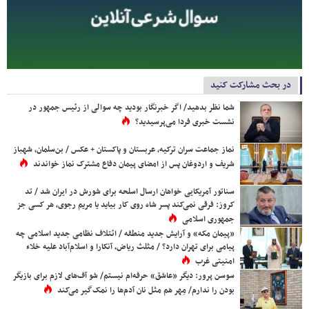
در بحث مشارکت کنید
شما نظر بدهید/ اگر خبرنگار بودید چه سوالی از رئیس جمهور در
نشست خبری فردا می‌پرسیدید؟
نماز جماعت سران ترکیه، عربستان و پاکستان + عکس / بن‌سلمان، شهباز
شریف و اردوغان پس از امضای پیمان دفاع مشترک نماز خواندند
سناتور آمریکایی خواهان ارسال اسلحه برای شورش در ایران شد / تد
کروز: فرقی نمی‌کند پسر شاه روی کار بیاید یا مریم رجوی، هر کسی جز
جمهوری اسلامی
«پیمان مکه» و آرایش جدید منطقه / ائتلاف نظامی جدید اسلامی چه
پیامی برای تهران دارد؟ / مثلث ریاض، آنکارا و اسلام‌آباد علیه خلاء
امنیتی غرب
سوسن پرور: دیگر «عاشق» حرفه‌ام نیستم/ شو آف‌های لازم برای بازیگر
بودن را ندارم/ مِهر هم مثل نان آدم‌ها را نمک‌گیر می‌کند