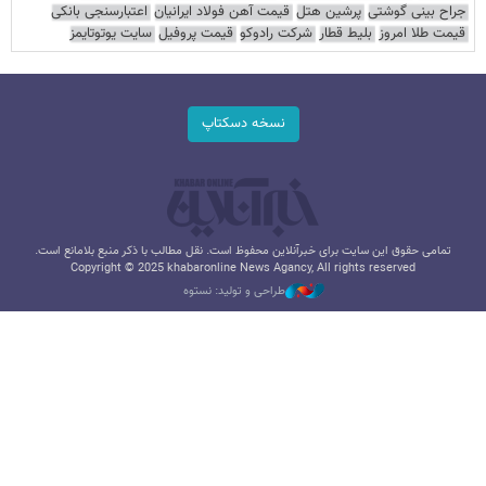
جراح بینی گوشتی
پرشین هتل
قیمت آهن فولاد ایرانیان
اعتبارسنجی بانکی
قیمت طلا امروز
بلیط قطار
شرکت رادوکو
قیمت پروفیل
سایت یوتوتایمز
نسخه دسکتاپ
تمامی حقوق این سایت برای خبرآنلاین محفوظ است. نقل مطالب با ذکر منبع بلامانع است.
Copyright © 2025 khabaronline News Agancy, All rights reserved
طراحی و تولید: نستوه