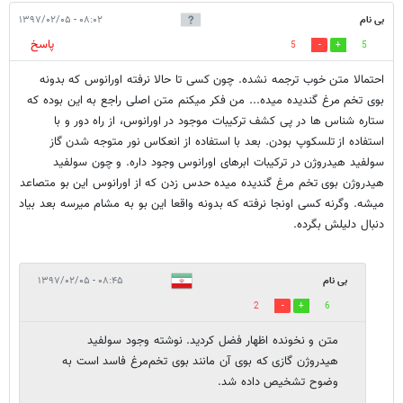
بی نام
۰۸:۰۲ - ۱۳۹۷/۰۲/۰۵
پاسخ
5
5
احتمالا متن خوب ترجمه نشده. چون کسی تا حالا نرفته اورانوس که بدونه
بوی تخم مرغ گندیده میده... من فکر میکنم متن اصلی راجع به این بوده که
ستاره شناس ها در پی کشف ترکیبات موجود در اورانوس، از راه دور و با
استفاده از تلسکوپ بودن. بعد با استفاده از انعکاس نور متوجه شدن گاز
سولفید هیدروژن در ترکیبات ابرهای اورانوس وجود داره. و چون سولفید
هیدروژن بوی تخم مرغ گندیده میده حدس زدن که از اورانوس این بو متصاعد
میشه. وگرنه کسی اونجا نرفته که بدونه واقعا این بو به مشام میرسه بعد بیاد
دنبال دلیلش بگرده.
بی نام
۰۸:۴۵ - ۱۳۹۷/۰۲/۰۵
2
6
متن و نخونده اظهار فضل کردید. نوشته وجود سولفید
هیدروژن گازی که بوی آن مانند بوی تخم‌مرغ فاسد است به
وضوح تشخیص داده شد.