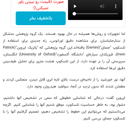
صورت (قیمت رو ببینی باور
نمیکنی!)
باتخفیف بخر
اما تجهیزات و روش‌ها همیشه در حال بهبود هستند. یک گروه پژوهشی متشکل
از ستاره‌شناسان، برای مشاهده دقیق اورانوس، راه جدیدی برای استفاده از
تلسکوپ "جمنای"(Gemini) یافته‌اند.این گروه پژوهشی که "پاتریک ایروین"(Patrick
Irwin)، فیزیکدان سیاره‌ای "دانشگاه آکسفورد"(University of Oxford) انگلستان،
سرپرستی آن را بر عهده دارد، از این تلسکوپ هشت متری برای تحلیل طیف‌بینی
دقیق ابرها استفاده کرد.
آنها، نور خورشید را از ناحیه‌ای درست بالای لایه ابری قابل دیدن، منعکس کردند و
مطمئن شدند که بدون تردید در آنجا، سولفید هیدروژن وجود دارد.
ایروین گفت: درحالی که شناسایی خطوطی که سعی در تشخیص آنها داشتیم،
دشوار بود، به خاطر حساسیت تلسکوپ، موفق شدیم آنها را شناسایی کنیم. اگرچه
می‌دانستیم که می‌توانیم این خطوط را تشخیص دهیم، تصمیم گرفتیم آنها را با
تلسکوپ جمنای بررسی کنیم.