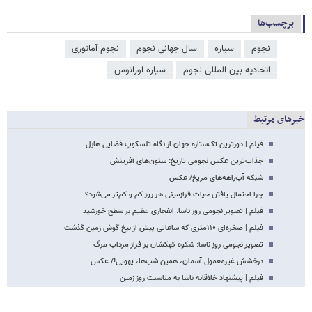
برچسب‌ها
نجوم
سیاره
سال جهانی نجوم
نجوم آماتوری
اتحادیه بین المللی نجوم
سیاره اورانوس
خبرهای مرتبط
فیلم | دورترین تک‌ستاره جهان از نگاه تلسکوپ فضایی هابل
جذاب‌ترین عکس نجومی تاریخ: ستون‌های آفرینش
شبکه آب‌راهه‌های مریخ/ عکس
چرا احتمال یافتن حیات فرازمینی هر روز کم و کم‌تر می‌شود؟
فیلم | تصویر نجومی روز ناسا: انفجاری عظیم بر سطح خورشید
فیلم | صخره‌ای ۱۱۰متری که ساعاتی پیش از بیخ گوش زمین گذشت
تصویر نجومی روز ناسا: شکوه کهکشان بر فراز مرداب مرگ
درخشش غیرمعمول آسمان، همین شب‌ها، یهویی!/ عکس
فیلم | پیشنهاد خلاقانه ناسا به مناسبت روز زمین