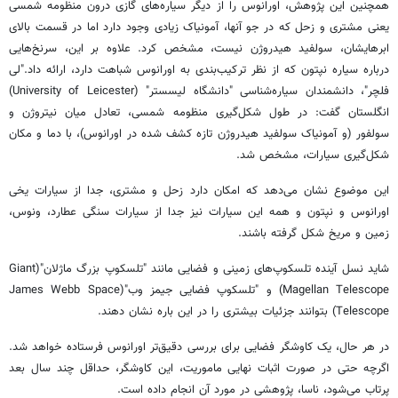
همچنین این پژوهش، اورانوس را از دیگر سیاره‌های گازی درون منظومه شمسی
یعنی مشتری و زحل که در جو آنها، آمونیاک زیادی وجود دارد اما در قسمت بالای
ابرهایشان، سولفید هیدروژن نیست، مشخص کرد. علاوه بر این، سرنخ‌هایی
درباره سیاره نپتون که از نظر ترکیب‌بندی به اورانوس شباهت دارد، ارائه داد."لی
فلچر"، دانشمندان سیاره‌شناسی "دانشگاه لیسستر" (University of Leicester)
انگلستان گفت: در طول شکل‌گیری منظومه شمسی، تعادل میان نیتروژن و
سولفور (و آمونیاک سولفید هیدروژن تازه کشف شده در اورانوس)، با دما و مکان
شکل‌گیری سیارات، مشخص شد.
این موضوع نشان می‌دهد که امکان دارد زحل و مشتری، جدا از سیارات یخی
اورانوس و نپتون و همه این سیارات نیز جدا از سیارات سنگی عطارد، ونوس،
زمین و مریخ شکل گرفته باشند.
شاید نسل آینده تلسکوپ‌های زمینی و فضایی مانند "تلسکوپ بزرگ ماژلان"(Giant
Magellan Telescope) و "تلسکوپ فضایی جیمز وب"(James Webb Space
Telescope) بتوانند جزئیات بیشتری را در این باره نشان دهند.
در هر حال، یک کاوشگر فضایی برای بررسی دقیق‌تر اورانوس فرستاده خواهد شد.
اگرچه حتی در صورت اثبات نهایی ماموریت، این کاوشگر، حداقل چند سال بعد
پرتاب می‌شود، ناسا، پژوهشی در مورد آن انجام داده است.