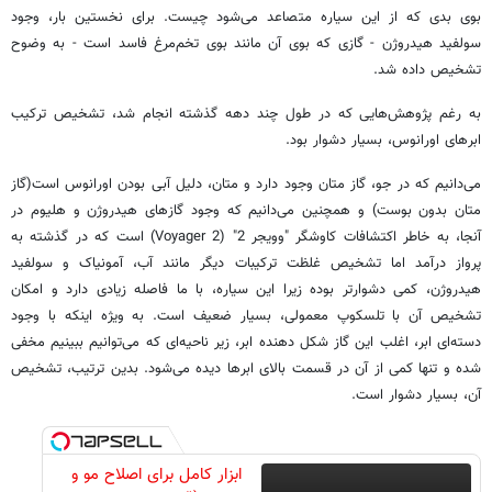
بوی بدی که از این سیاره متصاعد می‌شود چیست. برای نخستین بار، وجود
سولفید هیدروژن - گازی که بوی آن مانند بوی تخم‌مرغ فاسد است - به وضوح
تشخیص داده شد.
به رغم پژوهش‌هایی که در طول چند دهه گذشته انجام شد، تشخیص ترکیب
ابرهای اورانوس، بسیار دشوار بود.
می‌دانیم که در جو، گاز متان وجود دارد و متان، دلیل آبی بودن اورانوس است(گاز
متان بدون بوست) و همچنین می‌دانیم که وجود گازهای هیدروژن و هلیوم در
آنجا، به خاطر اکتشافات کاوشگر "وویجر 2" (Voyager 2) است که در گذشته به
پرواز درآمد اما تشخیص غلظت ترکیبات دیگر مانند آب، آمونیاک و سولفید
هیدروژن، کمی دشوارتر بوده زیرا این سیاره، با ما فاصله زیادی دارد و امکان
تشخیص آن با تلسکوپ معمولی، بسیار ضعیف است. به ویژه اینکه با وجود
دسته‌ای ابر، اغلب این گاز شکل دهنده ابر، زیر ناحیه‌ای که می‌توانیم ببینیم مخفی
شده و تنها کمی از آن در قسمت بالای ابرها دیده می‌شود. بدین ترتیب، تشخیص
آن، بسیار دشوار است.
ابزار کامل برای اصلاح مو و