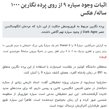
اثبات وجود سیاره ۹ از روی پرده نگارین ۱۰۰۰
ساله/ عکس
پرده نگارین مربوط به قرون‌وسطی حکایت از این دارد که مردمان انگلوساکسن
عصر Dark Ages از وجود سیاره نهم آگاهی داشتند.
به گزارش خبرآنلاین، سیارهٔ 9 یا Planet X نام یک سیارهٔ یخی بزرگ احتمالی با جرم تقریبی ۱۰
برابر زمین و قطری نزدیک به ۲ تا ۴ برابر قطر زمین در ناحیهٔ بیرونی سامانهٔ خورشیدی است.
{
لینک
}
محققان دانشگاه کوئینز در بلفاست امیدوارند با استفاده از این پرده نگارین متعلق
به 891 در زمان پادشاه آلفرد، معمای کشف سیاره 9 را آسان کنند.
«ماریلینا سِساریو» از مدیران پروژه تحقیقاتی گفت: اسناد تاریخی زیادی از ستاره
دنباله‌دار در متون قدیمی انگلیسی، لاتین و روسی داریم که برای مدت‌های مدید
نادیده گرفته‌شده‌اند. این تیم تحقیقاتی مدعی است سیاره غول‌پیکر از منظومه
شمسی عبور کرده و آن زمان به‌وضوح دیده‌شده است. ظاهراً این سیاره طبق
تصور طرفداران آخرالزمان ترسناک نبوده است.