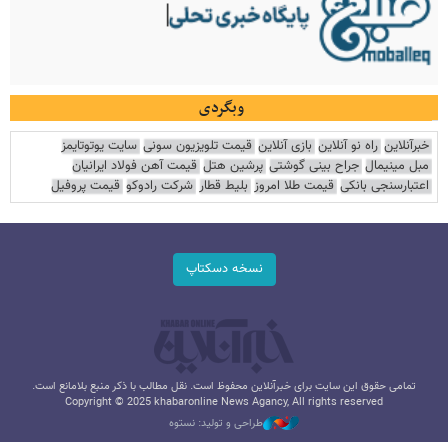
وبگردی
خبرآنلاین
راه نو آنلاین
بازی آنلاین
قیمت تلویزیون سونی
سایت یوتوتایمز
مبل مینیمال
جراح بینی گوشتی
پرشین هتل
قیمت آهن فولاد ایرانیان
اعتبارسنجی بانکی
قیمت طلا امروز
بلیط قطار
شرکت رادوکو
قیمت پروفیل
نسخه دسکتاپ
تمامی حقوق این سایت برای خبرآنلاین محفوظ است. نقل مطالب با ذکر منبع بلامانع است.
Copyright © 2025 khabaronline News Agancy, All rights reserved
طراحی و تولید: نستوه