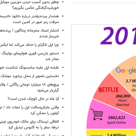
چطور بدون آسیب دیدن دوربین موبایل 
خورشیدگرفتگی عکس بگیریم؟
هشدار بیت‌دیفندر درباره دانلود «ادیسه»
سرقت رمز عبور در کمین است
انتشار اسناد محرمانه پنتاگون / پرنده‌ها
خبرساز شدند
چرا اپل تلگرام را حذف می‌کند اما ایکس 
صادر شد
نقشه اپل علیه سامسونگ شکست خور
نخستین تصویر از محل برخورد موشک ف
پیچ‌های ۱۸ میلیارد تومانی پاگانی /
گران‌تر می‌شود
آیا ماه در حال کوچک شدن است؟
وقتی مایکروسافت اپل را نجات داد / 
آیفون را ممکن کرد
اتفاقی ترسناک برای مالک خودروی چین
درها، سفر را به کابوس تبدیل کرد