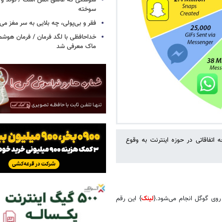
سوسکی که عاشق آتش است / تولد و ز
سوخته
فقر و بی‌پولی، چه بلایی به سر مغز می‌آ
خداحافظی با لگد فرمان / فرمان هوشم
ماک معرفی شد
تفاقاتی در حوزه اینترنت به وقوع
لینک
} این رقم