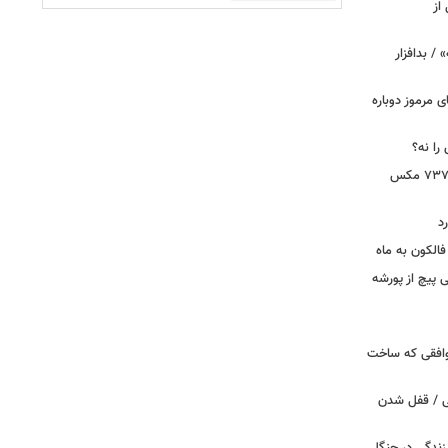
از
 / بدافزار
ی مرموز دوباره
را نه؟
دستور بازرسی فوری هواپیمای بوئینگ ۷۳۷ مکس
د
الکون به ماه
 وقتی پیچ از پورشه
توافقی که ساخت
ی / قفل شدن