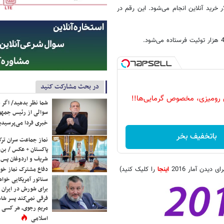
97 هزار کاربر در فیس‌بوک خود لاگین کرده و 862 هزار و 823 دلار خرید آنلاین انجام می‌شود. این رقم در
در بحث مشارکت کنید
 رومیزی، مخصوص گرمایی‌ها!!
شما نظر بدهید/ اگر خ
سوالی از رئیس جمه
خبری فردا می‌پرسیدی
باتخفیف بخر
نماز جماعت سران ترک
پاکستان + عکس / بن‌س
شریف و اردوغان پس ا
اینجا
را کلیک کنید)
دفاع مشترک نماز خوا
سناتور آمریکایی خواه
برای شورش در ایران 
فرقی نمی‌کند پسر شاه 
مریم رجوی، هر کسی 
اسلامی