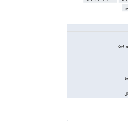
ی
ای چین
گل