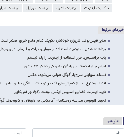
حاکمیت اینترنت
اینترنت اشیاء
اینترنت موبایل
اینترنت هوای
خبرهای مرتبط
مدیر فیس‌بوک: کاربران خودشان بگویند کدام منبع خبری معتبر است
برداشته شدن ممنوعیت استفاده از موبایل، تبلت و لپ‌تاپ در پروازه
پاپ فرانسیس: طرز استفاده از اینترنت را بلد نیستم
اتمام برنامه دسترسی رایگان به ویکی‌پدیا در ۷۲ کشور
نسخه موبایلی سرچ‌بار گوگل عوض می‌شود/ عکس
انتقاد مخترع وب از کمپانی‌های تِک در تولد ۲۹ سالگی دبلیو دبلیو دبلیو
تایید اینترنت فضایی اسپیس ایکس توسط رگولاتور آمریکایی
تجهیز اتوبوس مدرسه روستاییان آمریکایی به وای‌فای و کروم‌بوک گو
نظر شما