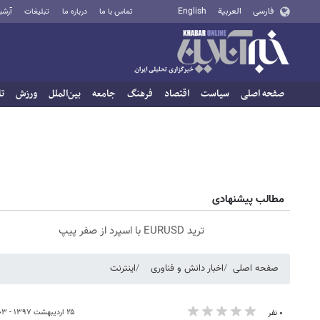
فارسی
العربية
English
تماس با ما
درباره ما
تبلیغات
آرشی
صفحه اصلی
سیاست
اقتصاد
فرهنگ
جامعه
بین‌الملل
ورزش
تا
مطالب پیشنهادی
ترید EURUSD با اسپرد از صفر پیپ
صفحه اصلی
اخبار دانش و فناوری
اینترنت
۲۵ اردیبهشت ۱۳۹۷ - ۰۹:۰۳
۰ نفر