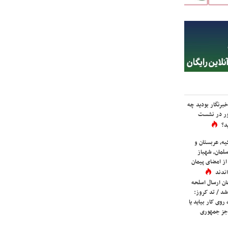
برنگار بودید چه
ور در نشست
د؟
یه، عربستان و
لمان، شهباز
ز امضای پیمان
ندند
ان ارسال اسلحه
شد / تد کروز:
روی کار بیاید یا
جز جمهوری