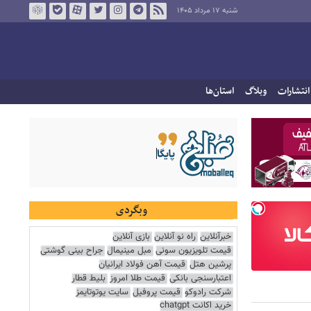
شنبه ۱۷ مرداد ۱۴۰۵
انتشارات
وبلاگ
استان‌ها
وبگردی
خبرآنلاین
راه نو آنلاین
بازی آنلاین
قیمت تلویزیون سونی
مبل مینیمال
جراح بینی گوشتی
پرشین هتل
قیمت آهن فولاد ایرانیان
اعتبارسنجی بانکی
قیمت طلا امروز
بلیط قطار
شرکت رادوکو
قیمت پروفیل
سایت یوتوتایمز
خرید اکانت chatgpt