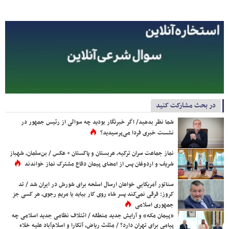
در بحث مشارکت کنید
شما نظر بدهید/ اگر خبرنگار بودید چه سوالی از رئیس جمهور در
نشست خبری فردا می‌پرسیدید؟
نماز جماعت سران ترکیه، عربستان و پاکستان + عکس / بن‌سلمان، شهباز
شریف و اردوغان پس از امضای پیمان دفاع مشترک نماز خواندند
سناتور آمریکایی خواهان ارسال اسلحه برای شورش در ایران شد / تد
کروز: فرقی نمی‌کند پسر شاه روی کار بیاید یا مریم رجوی، هر کسی جز
جمهوری اسلامی
«پیمان مکه» و آرایش جدید منطقه / ائتلاف نظامی جدید اسلامی چه
پیامی برای تهران دارد؟ / مثلث ریاض، آنکارا و اسلام‌آباد علیه خلاء