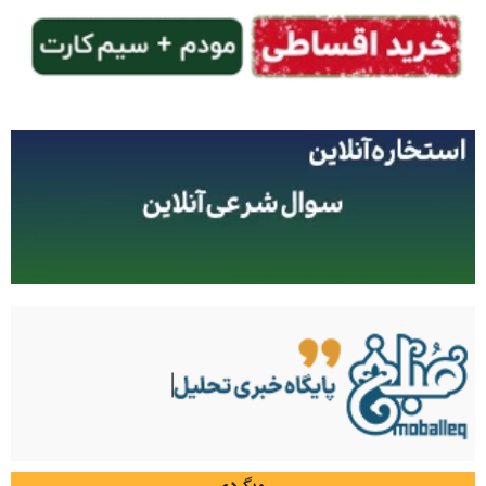
وبگردی