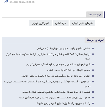
برچسب‌ها
شورای شهر تهران
خودکشی
شهرداری تهران
خبرهای مرتبط
افشانی: قانون بگوید، شهرداری تهران را ترک می‌کنم
در ایران سالی ۳۸۵۶ نفرخودکشی می‌کنند/ آمار ایران از نصف متوسط دنیا هم کم‌تر
است
شهردار تهران: متخلفان را خودمان به قوه قضائیه معرفی کردیم
همسر قالیباف در دانشگاه آزاد سمت گرفت
افشانی خبر داد: افزایش درآمد شهرداری‌ها از مالیات بر ارزش افزوده
زن جوان در آستانه خودکشی: شوهرم رانندگی را کنار گذاشت و خانه نشست، می‌ترسد
به او…
هاشمی: در مورد شهردار جدید فکری نکردیم/ تقاضای دیدار با رهبری
۱۴ مهر، روز تهران؛ بلیط سینماها نیم‌بها و بازدید از موزه‌ها رایگان است
یک خودسوزی دیگر مقابل شورای شهر/ پلیس مانع شد