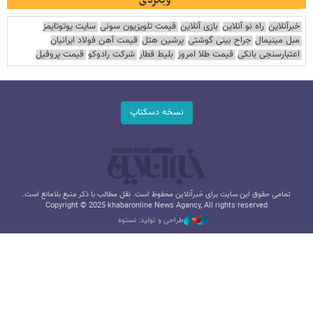
خبرآنلاین
راه نو آنلاین
بازی آنلاین
قیمت تلویزیون سونی
سایت یوتوتایمز
مبل مینیمال
جراح بینی گوشتی
پرشین هتل
قیمت آهن فولاد ایرانیان
اعتبارسنجی بانکی
قیمت طلا امروز
بلیط قطار
شرکت رادوکو
قیمت پروفیل
نسخه دسکتاپ
تمامی حقوق این سایت برای خبرآنلاین محفوظ است. نقل مطالب با ذکر منبع بلامانع است.
Copyright © 2025 khabaronline News Agancy, All rights reserved
طراحی و تولید: نستوه