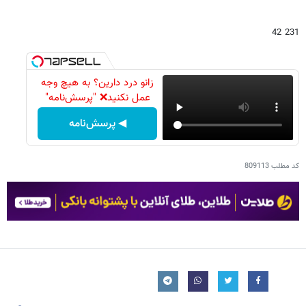
231 42
زانو درد دارین؟ به هیچ وجه
عمل نکنید❌ "پرسش‌نامه"
◀ پرسش‌نامه
کد مطلب
809113