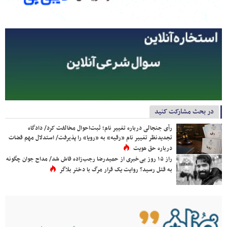
در بحث مشارکت کنید
رأی جنجالی درباره تغییر نام؛ ثبت‌احوال مخالفت کرد/ دادگاه
تجدیدنظر تغییر نام «رقیه» به «رویا» را پذیرفت/ استدلال مهم قضات
درباره حق هویت
راز ۱۵ روز بی‌خبری از حمیدرضا رجب‌زاده فاش شد/ مداح جوان چگونه
به قتل رسید؟ روایت یک قرار مرگ با دختر بلاگر