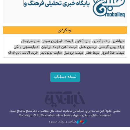
وبگردی
خبرآنلاین
راه نو آنلاین
بازی آنلاین
قیمت تلویزیون سونی
مبل مینیمال
جراح بینی گوشتی
پرشین هتل
قیمت آهن فولاد ایرانیان
اعتبارسنجی بانکی
قیمت طلا امروز
بلیط قطار
قیمت پروفیل
سایت یوتوتایمز
خرید اکانت chatgpt
نسخه دسکتاپ
تمامی حقوق این سایت برای خبرآنلاین محفوظ است. نقل مطالب با ذکر منبع بلامانع است.
Copyright © 2025 khabaronline News Agancy, All rights reserved
طراحی و تولید: نستوه