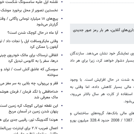
نقشه اپل علیه سامسونگ شکست خور
نخستین تصویر از محل برخورد موشک ف
پیچ‌های ۱۸ میلیارد تومانی پاگانی /
گران‌تر می‌شود
ری‌های آنلاین، ‌هر بار رمز عبور جدیدی
آیا ماه در حال کوچک شدن است؟
وقتی مایکروسافت اپل را نجات داد / 
آیفون را ممکن کرد
روی نمایشگر خود نشان می‌دهد. سازندگان
اتفاقی ترسناک برای مالک خودروی چین
بسیار دشوار خواهد کرد، زیرا برای هر داد
درها، سفر را به کابوس تبدیل کرد
سوسکی که عاشق آتش است / تولد و ز
سوخته
ا به شدت در حال افزایش است. با وجود
فقر و بی‌پولی، چه بلایی به سر مغز می‌آ
 مالی بسیار کاهش داده، ‌اما وقتی به
خداحافظی با لگد فرمان / فرمان هوشم
ه استفاده از کارت هر سال بالاتر می‌رود،
ماک معرفی شد
این نقطه نورانی کوچک کره زمین است 
پنهان شدن زمین در آسمان مریخ
 مالی بانک‌ها، گروه‌های ساختمانی و
هوندا گلدوینگ تور، رقیبی جدی برای ه
شرکت‌های کارت‌های اعتباری است، میزان کلاهبرداری‌های از این دست در سال 1387 / 2008 حدود 328.4 میلیون یورو
اعمال ضریب ۲.۷ برای اینترنت 