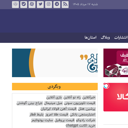
شنبه ۱۷ مرداد ۱۴۰۵
انتشارات
وبلاگ
استان‌ها
وبگردی
خبرآنلاین
راه نو آنلاین
بازی آنلاین
قیمت تلویزیون سونی
مبل مینیمال
جراح بینی گوشتی
پرشین هتل
قیمت آهن فولاد ایرانیان
اعتبارسنجی بانکی
قیمت طلا امروز
بلیط قطار
شرکت رادوکو
قیمت پروفیل
سایت یوتوتایمز
خرید اکانت chatgpt