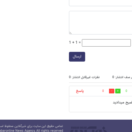
1 + 1 =
ارسال
 صف انتشار: 0
نظرات غیرقابل انتشار: 0
پاسخ
0
0
ضیح میدادید
تمامی حقوق این سایت برای خبرآنلاین محفوظ است.
baronline News Agancy, All rights reserved