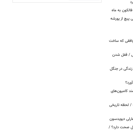
د
الکون به ماه
 وقتی پیچ از پورشه
توافقی که ساخت
ی / قفل شدن
ندگی در جنگل
ورد؟
ند کامیون‌های
/ لحظه تاریخی
ارلی دیویدسون
بین‌الملل صحت دارد؟ /