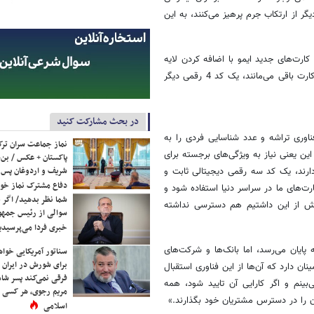
ر از ارتکاب جرم پرهیز می‌کنند، به این
کارت‌های جدید ایمو با اضافه کردن لایه
امنیتی دیگری،‌ می‌توانند مفید باشند. در حالی که سایر کدهای امنیتی در این کارت باقی می‌مانند،‌ یک کد 4 رقمی دیگر
در بحث مشارکت کنید
ناوری تراشه و عدد شناسایی فردی را به
نماز جماعت سران ترک
 این یعنی نیاز به ویژگی‌های برجسته برای
پاکستان + عکس / بن‌س
شریف و اردوغان پس ا
ارند،‌ یک کد سه رقمی دیجیتالی ثابت و
دفاع مشترک نماز خوا
رت‌های ما در سراسر دنیا استفاده شود و
شما نظر بدهید/ اگر خ
ش از این داشتیم هم دسترسی نداشته
سوالی از رئیس جمه
خبری فردا می‌پرسیدی
ایان می‌رسد، اما بانک‌ها و شرکت‌های
سناتور آمریکایی خواه
برای شورش در ایران 
ینان دارد که آن‌ها از این فناوری استقبال
فرقی نمی‌کند پسر شاه 
بینم و اگر کارایی آن تایید شود،‌ همه
مریم رجوی، هر کسی 
 آن را در دسترس مشتریان خود بگذارند.»
اسلامی