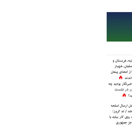
یه، عربستان و
لمان، شهباز
ز امضای پیمان
ندند
برنگار بودید چه
ور در نشست
د؟
ان ارسال اسلحه
شد / تد کروز:
روی کار بیاید یا
جز جمهوری