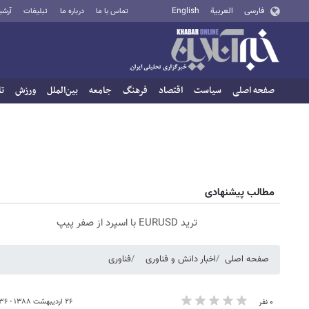
فارسی
العربية
English
تماس با ما
درباره ما
تبلیغات
آرشی
صفحه اصلی
سیاست
اقتصاد
فرهنگ
جامعه
بین‌الملل
ورزش
تا
مطالب پیشنهادی
ترید EURUSD با اسپرد از صفر پیپ
صفحه اصلی
اخبار دانش و فناوری
فناوری
۲۶ اردیبهشت ۱۳۸۸ - ۰۷:۳۶
۰ نفر