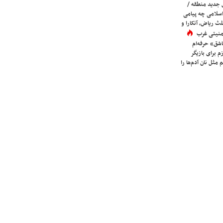
 جدید منطقه /
اسلامی چه پیامی
لث ریاض، آنکارا و
 امنیتی غرب
شق» حرفه‌ام
م برای بازیگر
 مثل نان آدم‌ها را