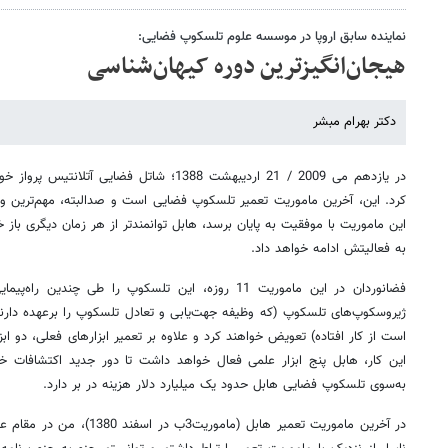
نماینده سابق اروپا در موسسه علوم تلسکوپ فضایی:
هیجان‌انگیزترین دوره کیهان‌شناسی
دکتر بهرام مبشر
در یازدهم می 2009 / 21 اردیبهشت 1388؛ شاتل فضا
کرد. این، آخرین ماموریت تعمیر تلسکوپ فضایی است و صدالبته، مهم‌ترین و پیچ
این ماموریت با موفقیت به پایان برسد، هابل توانمندتر از هر زمان دیگری با
به فعالیتش ادامه خواهد داد.
فضانوردان در این ماموریت 11 روزه، این تلسکوپ را طی چند
ژیروسکوپ‌های تلسکوپ (که وظیفه جهت‌یابی و تعادل تلسکوپ را برعهده دارند) 
است از کار افتاده) تعویض خواهند کرد و علاوه بر تعمیر ابزارهای فعلی، دو اب
این کار، هابل پنج ابزار علمی فعال خواهد داشت تا دور جدید اکتشافات خود
به‌سوی تلسکوپ فضایی هابل حدود یک میلیارد دلار هزینه در بر دارد.
در آخرین ماموریت تعمیر هابل (