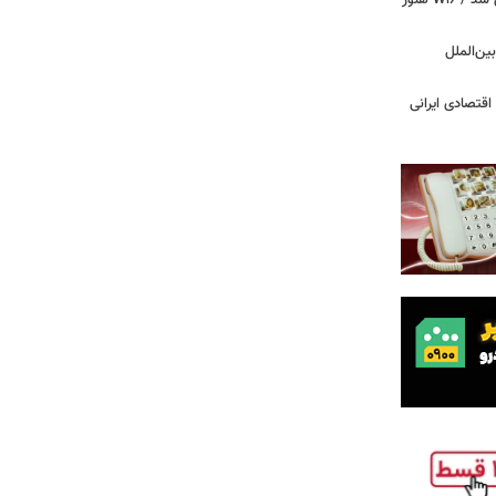
بوگاتی سفارشی با نام «دِستِریِر» معرفی شد / W۱۶ هنوز
اینترنت بین‌الملل
اقتصادی ایرانی