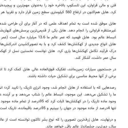
فنی و مالی فراوان، این تلسکوپ بالاخره خود را به‌عنوان مهم‌ترین و پیچیده‌ت
کرد. هابل هم‌اکنون در ارتفاع 560 کیلومتری سطح زمین قرار دارد و تقریبا هر 95 دقیقه یک‌بار به‌دور زمین می‌گردد.
هابل موفق شده است به تمام اهداف علمی که در آغاز برای آن طراحی شده ب
غیرمنتظره فراوانی را انجام دهد. هابل یکی از قدیمی‌ترین پرسش‌های کیهان‌شنا
هابل انواع جدیدی از کهکشان‌ها کشف کرد و با به تصویرکشیدن اندرکنش‌ها و 
درک فرآیند تکامل کهکشان‌ها یاری کرد. هابل توانست نخستین نسل از کهکشان
سال عمر داشت، آشکار کند.
در جستجوی سیارات زمین‌مانند، تفکیک فوق‌العاده عالی هابل کمک کرد تا ان
برخی از آنها محیط مناسبی برای تشکیل حیات داشته باشند.
ما را تشکیل می‌دهد. این موجود، انبساط عالم را شتاب می‌دهد و بر آینده عا
وجود ماده تاریک را در کهکشان‌ها اثبات کرد ک
تنها 4درصد از ماده موجود در جهان را ببینیم و 95درصد باقیمانده، تاریک است.
و درنهایت، هابل ژرف‌ترین تصویری را که نوع بشر تاکنون توانسته است از عالم 
سال، دورترین چشم‌انداز عالم باقی خواهد ماند.