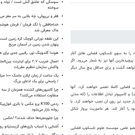
سوسکی که عاشق آتش است / تولد و ز
سوخته
فقر و بی‌پولی، چه بلایی به سر مغز می‌آ
خداحافظی با لگد فرمان / فرمان هوشم
ماک معرفی شد
این نقطه نورانی کوچک کره زمین است 
پنهان شدن زمین در آسمان مریخ
هوندا گلدوینگ تور، رقیبی جدی برای ه
یی آتلانتیس پرواز خود را به سوی تلسکوپ فضایی هابل آغاز
یده‌ترین آنها نیز به شمار می‌رود. اگر
اعمال ضریب ۲.۷ برای اینترنت 
واکنش سازمان تنظیم مقررات
ز خواهد گشت و برای حداقل پنج سال دیگر
یک ساعت از
/ پاسخی برای یک ادعای بزرگ
ین راه‌پیمایی فضایی کاملا تعمیر خواهند کرد. آنها
چرا کامیون‌های کشنده همزمان از سه 
و کامپیوتر تبادل اطلاعات را (که مدتی
متفاوت استفاده می‌کنند؟
زار جدید نیز روی آن نصب خواهند کرد. با
ردمی K100 پرو مکس با باتری غول‌
 را آغاز کند. هر ماموریت پرواز شاتل
روانه بازار می‌شود
چرا جلوپنجره‌ها حذف شدند؟ /عکس
آشنایی با اسباب‌ بازی‌های کریستیانو ر
ماموریت3ب در اسفند 1380)، من در مقام عضو علمی موسسه علوم تلسکوپ فضایی