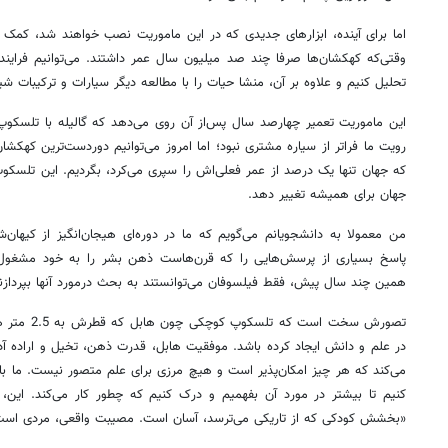
اما برای آینده، ابزارهای جدیدی که در این ماموریت نصب خواهند شد، کمک خ
وقتی‌که کهکشان‌ها صرفا چند صد میلیون سال عمر داشتند. می‌توانیم فرایند
تحلیل کنیم و علاوه بر آن، منشا حیات را با مطالعه دیگر سیارات و ترکیبات شی
این ماموریت تعمیر چهارصد سال پس‌از آن روی می‌دهد که گالیله با تلسکوپ
رویت ما فراتر از سیاره مشتری نبود؛ اما امروز می‌توانیم دوردست‌ترین کهکشان
که جهان تنها یک درصد از عمر فعلی‌اش را سپری می‌کرد، بگردیم. این تلس
جهان برای همیشه تغییر دهد.
من معمولا به دانشجویانم می‌گویم که ما در دوره‌ای هیجان‌انگیز از کیهان‌ش
پاسخ بسیاری از پرسش‌هایی را که قرن‌هاست ذهن بشر را به خود مشغول 
همین چند سال پیش، فقط فیلسوفان می‌توانستند به بحث درمورد آنها بپردازن
تصورش سخت اس
در علم و دانش ایجاد کرده باشد. موفقیت هابل، قدرت ذهن، تخیل و اراده آد
می‌کند که هر چیز امکان‌پذیر است و هیچ مرزی برای علم متصور نیست. ما باید
کنیم تا بیشتر در مورد آن بفهمیم و درک کنیم که چطور کار می‌کند. این،
«بخشش کودکی که از تاریکی می‌ترسد، آسان است. مصیبت واقعی، مردی است 