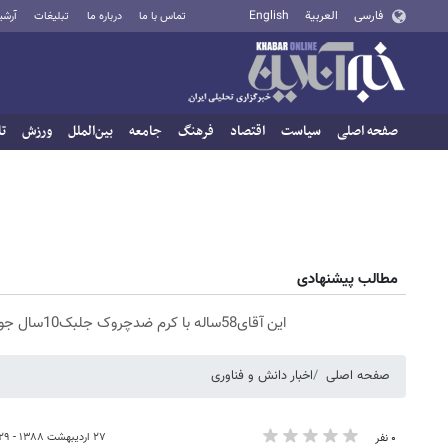
فارسی
العربية
English
تماس با ما
درباره ما
تبلیغات
آرشی
صفحه اصلی
سیاست
اقتصاد
فرهنگ
جامعه
بین‌الملل
ورزش
تا
مطالب پیشنهادی
این آقای58ساله با کرم ضدچروک جلبک10سال جوان شد(سفارش با تخفیف)
صفحه اصلی
اخبار دانش و فناوری
۲۷ اردیبهشت ۱۳۸۸ - ۰۸:۲۹
۰ نفر