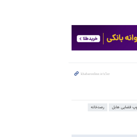
پ فضایی هابل
رصدخانه