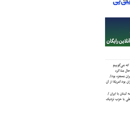
که می‌گوییم
حال مذاکره
ران معجزه بود/
ن بود آمریکا از آن
لبنان با ایران /
ی با حزب نزدیک