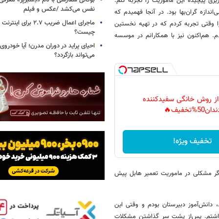
ریزی پیچیده این ماموریت را تجربه کنم.
نفس می‌کشد /عکس و فیلم
دازه گران‌بها بود. در آنجا فهمیدم که
ماجرای اعمال ضریب ۲.۷ برای 
ا وقتی تجربه کردم که در تهیه نخستین
چیست؟
م. هم‌اکنون نیز با همکارانم در موسسه
احیای پراید در دوران مدرن؛ آیا خودروی 
می‌تواند بازگردد؟
 از روش خانگی سفیدکننده
دان50%تخفیف🔥
تخفیف ویژه!
اگر مشکلی در ماموریت تعمیر هابل پیش
د، دانش‌آموز دبیرستان بودم و وقتی این
گذاشتم. پس‌از پشت سر گذاشتن مشکلات