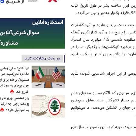
رین ابزار ساخت بشر در طول تاریخ اثبات
ود، دست یابد و علاوه بر آن، کشفیات
سی را پاسخ داد و آن، اندازه‌گیری آهنگ
انبساط عالم بود. هابل فهمید که عمر عالم ما 13.6 میلیارد سال است (عمر منظومه شمسی 4.5 میلیارد سال است).
برخورد کهکشان‌ها با یکدیگر، ما را در
‌ها را وقتی جهان کمتر از یک میلیارد
در بحث مشارکت کنید
ابوالفتح: حتی زمانی 
بوهی از این اجرام شناسایی شوند؛ شاید
مذاکره نمی‌کنیم، در 
هستیم/ برجام برای ای
چون برجام به سود ایرا
خارج شد
رصدهایی که با استفاده از هابل انجام شد، وجود انرژی تاریک را تایید کرد؛ انرژی مرموزی که 75درصد از محتوای عالم
راز دشمنی وزیرخارجه 
لم بسیار تاثیرگذار است. هابل هم‌چنین
یوسف رجی چه ارتباط
ه 95درصد از تمام ماده موجود در جهان را تشکیل می‌دهد. ما می‌توانیم
به اسرائیل دارد؟
ببیند، تهیه کرد. این تصویر تا سال‌های