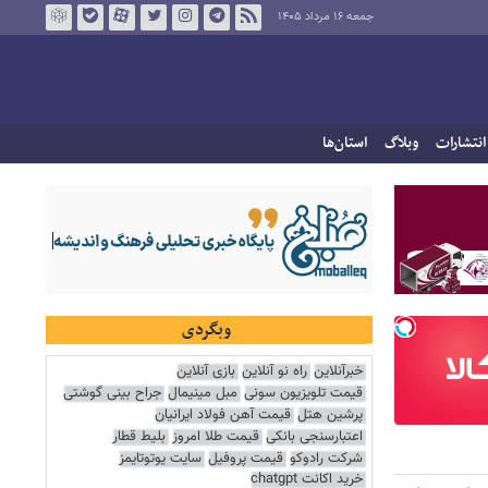
جمعه ۱۶ مرداد ۱۴۰۵
انتشارات
وبلاگ
استان‌ها
وبگردی
خبرآنلاین
راه نو آنلاین
بازی آنلاین
قیمت تلویزیون سونی
مبل مینیمال
جراح بینی گوشتی
پرشین هتل
قیمت آهن فولاد ایرانیان
اعتبارسنجی بانکی
قیمت طلا امروز
بلیط قطار
شرکت رادوکو
قیمت پروفیل
سایت یوتوتایمز
خرید اکانت chatgpt