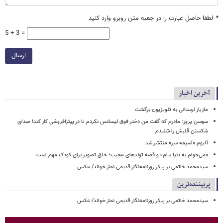
*
لطفا حاصل عبارت را در جعبه متن روبرو وارد کنید
5 + 3 =
ارسال
آخرین اخبار
مازیار لرستانی به تلویزیون برگشت
سوسن پرور: مادرم که گفت من دختر فوق‌ لیسانس نکردم تا در پیتزافروشی کار کند! صدای
شکستن قلبش را شنیدم
آلبوم «آسیمه سر» منتشر شد
«می‌خوام به دنیا بیام» و قصه تولدهای عجیب؛ خلق تصویر برای کودک مهم است
سیدمحمد خاتمی بر پیکر روزنامه‌نگار قدیمی نماز خواند/ عکس
پربیننده‌ترین
سیدمحمد خاتمی بر پیکر روزنامه‌نگار قدیمی نماز خواند/ عکس