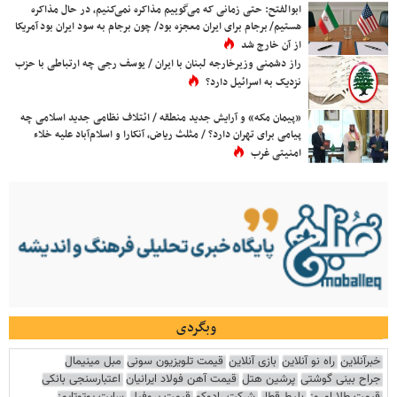
ابوالفتح: حتی زمانی که می‌گوییم مذاکره نمی‌کنیم، در حال مذاکره
هستیم/ برجام برای ایران معجزه بود/ چون برجام به سود ایران بود آمریکا
از آن خارج شد
راز دشمنی وزیرخارجه لبنان با ایران / یوسف رجی چه ارتباطی با حزب
نزدیک به اسرائیل دارد؟
«پیمان مکه» و آرایش جدید منطقه / ائتلاف نظامی جدید اسلامی چه
پیامی برای تهران دارد؟ / مثلث ریاض، آنکارا و اسلام‌آباد علیه خلاء
امنیتی غرب
وبگردی
خبرآنلاین
راه نو آنلاین
بازی آنلاین
قیمت تلویزیون سونی
مبل مینیمال
جراح بینی گوشتی
پرشین هتل
قیمت آهن فولاد ایرانیان
اعتبارسنجی بانکی