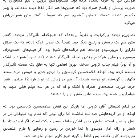
طولانی تنها به حرف بسنده کرده بود. گفت‌وگوهای کروبی با تیم مشاوران به
صورت پرسش و پاسخ همراه بود که همین‌ها هم انگار فقط دیده شده‌اند، یا بهتر
بگوییم شنیده شده‌اند. تصاویر آرشیوی هم که عموماً با گفتار متن همراهی‌اش
می‌کرد.
تصاویری بودند بی‌کیفیت و تقریباً بی‌هدف که هیچکدام تأثیرگذار نبودند. گفتار
متن هم یک پرسش و پاسخ دیگر بود. تقریباً یک سولی لوگ زنانه، که یک سؤال
تکراری را می‌پرسیدو جواب‌ها هم برنامه‌های شیخ بود. اگر فیلم‌‌‌های احمدی‌نژاد،
موسوی و رضایی هرکدام چندین لحظه تأثیرگذار داشت (که عموماً همراه با اشک
و آه بود) فیلم جناب کروبی ساخته بهروز افخمی تنها به خلق یک صحنه تأثیرگذار
بسنده کرده بود. آنهاکه غلامحسین کرباسچی را مردی جدی و عبوس می‌دانستند
ناگهان با گریه‌های او مواجه شدند، آن هم در زمانی که او درباره 12 میلیون فقیر
حرف می‌زد. صحنه‌های همراه با اشک و آه که در هر سه فیلم قبلی متهم به
عوام‌فریبی شده بود، مردم عادی نقش اول را داشتند.
در فیلم تبلیغاتی آقای کروبی اما بازیگر این نقش غلامحسین کرباسچی بود. نه
اینکه او در گریه‌هایش صداقت نداشت اما برای تیمی که تمام برد تبلیغاتی‌اش بر
عقل و عمل است، نمایش چنان اشکی خلاف مسیر حرکت است. اگر احمدی‌نژاد با
شعار و ارائه آمار، موسوی با غذا خوردن بر زمین و رضایی با طرح اقتصادی
نمی‌توانند کاری بکنند، پس قطعاً با گریه‌ هیچ کاری انجام نخواهد شد.