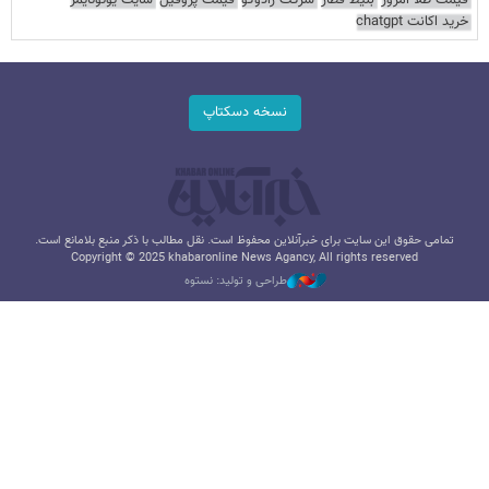
قیمت طلا امروز
بلیط قطار
شرکت رادوکو
قیمت پروفیل
سایت یوتوتایمز
خرید اکانت chatgpt
نسخه دسکتاپ
تمامی حقوق این سایت برای خبرآنلاین محفوظ است. نقل مطالب با ذکر منبع بلامانع است.
Copyright © 2025 khabaronline News Agancy, All rights reserved
طراحی و تولید: نستوه