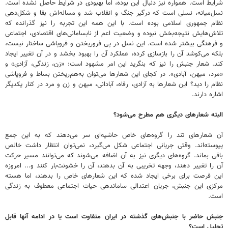
شرایط است. همواره نیز دنبال این بوده، اما بهبودی در شرایط حاصل نشده است.
نسل‌میانه، نسلی است که درگیر جنگ و انقلاب شد و مساله‌اش بقا و شکل‌دهی
نظام جمهوری اسلامی بوده است. با این همه این تجربه را نیز گذرانده که
تلاش‌هایش نتیجه‌بخش نبوده و وضعیت اعم از نابسامانی‌های اقتصادی، اجتماعی
و فرهنگی بیشتر شده است. این نسل در پی فروریختن و فروپاشی ساختار نیست،
بلکه می‌کوشد آن را بازسازی کرده، عملکرد آن را بهبود بخشد و در آن تغییر ایجاد
کند. شعار جنبش را نیز که بنگرید این امر مشهود است: «زن، زندگی، آزادی» و
«مرد، میهن، آبادی». در کجای این شعارها می‌توان به‌هم‌ریختن بساط و فروپاشی
نظام را دید؟ این شعارها به آزادی، رفاه، آبادانی، میهن و زن و مرد در کنار یکدیگر
اشاره دارند.
البته شعارهای دیگری هم مطرح می‌شود؟
آن شعارهای تند را گروه‌های خاص حاشیه‌ای سر می‌دهند که به این جمع
پیوسته‌اند. وقتی جریانی اجتماعی شکل می‌گیرد، نمی‌توان انتظار داشت خالص
باقی بماند. گروه‌های دیگری نیز به آن اضافه می‌شوند که می‌توانند مسیر حرکت
آن را تغییر دهند، وجهه تخریبی به آن بدهند، آن را خشونت‌بار کنند و... امروزه
این فرصت برای برخی ایجاد شده که این شعارهای خاص را بدهند، اما هسته
مرکزی این جنبش، جریان اعتدالی ساماندهی حیات اجتماعی معطوف به زندگی
است.
جنبش حاضر با جنبش‌های گذشته در ایران متفاوت است یا در ادامه آنها قابل
تحلیل است؟