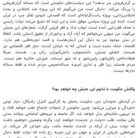
بر گران‌فروش سر بدهند؟ این سیاست‌های حکومتی است که مساله گران‌فروشی
را پررنگ می‌کند. ۱۰سال است من می‌گویم که این پروژه ضد اختلاس و بحث
اختلاس‌زدایی، پروژه راست‌گرایانه‌ای است که قصدش نابودی تفکر چپ در ایران
است. البته این پروژه سیاسی موفق نشد و این ایده که تبلیغ می‌شد دولت رئیسی
با هدف فقرزدایی آمده است، جواب نداد و فقر فزونی گرفت. شعارهای این جنبش
می‌گوید، من میهنی می‌خواهم که آباد، آزاد و برخوردار از حقوق انسانی باشد. اتفاقا
در متن موجود نیز به دنبال این آرمان‌هاست و قصد تجزبه‌طلبی هم ندارد.
اقتصاد، حذف نشده است و کسانی که به خیابان آمدند، دچار فقر اقتصادی نیز
هستند. اعضای جنبش، دانشجویان، دانش‌آموزان، زنان و... هستند. صرفا
طبقات‌خاص بالای‌شهر، پایین‌شهر و ته شهر نیستند. شورش حاشیه هم نیست.
مردم هستند زیرا فقر و نداری امروزه مساله‌عمومی مردم شده و فقط مساله
ندارها نیست.
واکنش حکومت با تداوم این جنبش چه خواهد بود؟
در آینده‌ای نه‌چندان دور، حکومت به‌جای به کارگیری کنترل رادیکال، دچار نوعی
دلمردگی و میرایی می‌شود. چنین حکومتی از تحولات اجتماع عقب خواهد افتاد و
به نیرویی حاشیه‌ای بدل خواهد شد. اگر جامعه و نیروهای اجتماعی بتوانند مدنی
باقی بمانند، طلب «دولت در خدمت» خواهند کرد، وگرنه وضعیتی خواهیم داشت
که دولت بیش از آن‌که در خدمت جامعه باشد، برای خودش کار می‌کند. در
دوره‌هایی تاریخی از ایران و جهان نیز این تجربه رخ داده که دولت فقط دنبال