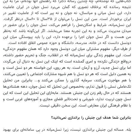
کتاب‌هایی که نوشته‌ام، چه چندین رساله دکترا که راهنمای آنها بوده‌ام، مرا به این
نتیجه رسانده که برخلاف تصوری که گمان می‌برد نسل جوان در ایران عاملیت
دارد، این نسل میانی و میانسال، نه جوان و نه پیر است که از عاملیت تغییر در
ایران برخوردار است. سن این نسل را می‌توان از ۳۵سال تا ۶۰سال درنظر گرفت.
این نسل‌میانه، شرایط و امکان‌عمل را فراهم می‌کند، نسل جوان را برای حضور در
میدان مدیریت می‌کند و به این تجربه معنا می‌بخشد. اگر این‌گونه باشد که به‌نظر
من هست و اگر نسل جوان اجرا را برعهده دارد، این را باید پیوستگی میان این
دونسل دانست که در خانه، مدرسه، دانشگاه و حوزه عمومی اتفاق افتاده است.
از طرف دیگر، مفهوم مشترکی میان این دونسل وجود دارد که همان مفهوم «زندگی»
است. این مفهوم زندگی برای نسل‌میانه که در انقلاب، جنگ و تحریم حضور داشته،
درواقع «زندگی نکرده» و امری گمشده است که اینک این نسل به دنبال آن می‌گردد،
اما برای نسل جدید، آرزو و آرمان است. به هر روی، این خواسته هر دو نسل است و
به همین دلیل است که هر دو نسل با هم شیوه مشارکت اجتماعی را تعیین می‌کنند،
با هم مهاجرت می‌کنند، سرمایه گذاری را ممکن می‌کنند و... بنابراین من تحلیل
تک‌عاملی نسلی را قبول ندارم، به‌خصوص این تحلیل که نسل جوان، دهه هشتادی‌ها
هستند که در حال رقم زدن این جنبش هستند. مابه‌ازای این تحلیل این است که این
نسل چون تربیت ندارد، شورشی و تحت‌تاثیر فضای مجازی و آموزه‌های غربی است و
با نظام فرهنگی ایران معارض است. این سخن دقیقی نیست.
بنابراین شما هدف این جنبش را براندازی نمی‌دانید؟
بله. مساله این جنبش براندازی نیست، زیرا نسل‌میانه در پی سامانه‌ای برای بهبود