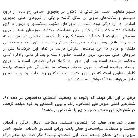
بسیار متفاوت است. اعتراضاتی که تاکنون در جمهوری اسلامی رخ داده، از درون
سیستم و شکاف‌های درونی آن شکل گرفته و یکی از نیروهای اصلی جمهوری
اسلامی در آن درگیر بوده است. از ماجراهای مشهد، اسلامشهر و قزوین تا کوی
دانشگاه ۷۸ تا ۸۸ تا ۹۶ و ۹۸ و حتی اعتراضات ۱۴۰۰ در خوزستان همه از درون
سیستم سربرآورده است؛ فردی مفسد کاری خلاف کرده، ساختمانی غیرایمن ساخته
یا به رانت بانکی وصل بوده یا جایی دیگر در اثر رانت، سدسازی شده و پیامدهایی
داشته و مردم به این پیامدها اعتراض دارند. در تمام این حرکت‌ها یکی از
نیروهای اصلی سیاسی، درون حاکمیت حضور داشته و بعد از مدتی بالاخره کسی
محکوم می‌شده است و... این ماجرا اما کاملا حرکتی‌اجتماعی است و از درون
جامعه جوشیده است. از درون ساختار نیست، اما مقابل آن هم نیست. پدیده
کاملا متفاوتی است که در ایران ۴۰سال اخیر تاکنون رخ نداده بود و به همین
دلیل می‌تواند منشأ تحولاتی عمده نیز شود.
برخی بر این نظر بودند که باتوجه به وضعیت اقتصادی به‌خصوص در دهه ۹۰،
شعارهای اصلی خیزش‌های اجتماعی، رنگ و بویی اقتصادی به خود خواهد گرفت.
در شعارهای این جنبش چنین چیزی را تشخیص می‌دهید؟
همین شعارهای فعلی نیز اقتصادی هستند. معترضان دنبال زندگی و آبادانی
هستند و معتقدند سیاست‌های فعلی باعث ویرانی اقتصادی شده‌اند. مفهوم شعار
میهن و آبادی، همان توسعه است. این اقتصادی نیست؟ مگر حتما باید شعار مرگ