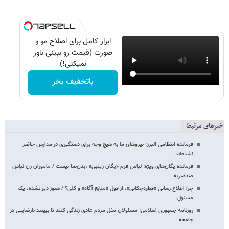
ابزار کامل برای اصلاح مو و
صورت (قیمت رو ببینی باور
نمیکنی!)
باتخفیف بخر
خبرهای مرتبط
فرمانده انتظامی البرز: نیروهای ما به هیچ وجه برای دستگیری در مدارس حاضر
نشده‌اند
فرمانده یگان‌های ویژه: لباس فرم «یگان زینبی» ،بدن‌نما نیست / ماموران زن لباس
ضدضربه…
چرا اطلاع رسانی «قطره‌چکانی»، از قول «منابع آگاه» و کلی؟ / هنوز دیر نشده، یک
مسئول،…
روزنامه جمهوری اسلامی: مسئولان ‌مثل مردم عادی زندگی کنند تا ببینند نارضایتی در
جامعه…