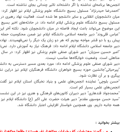
انجمن‌ها برنامه‌ای نداشته یا اگر داشته‌اند تاثیر چندانی بجای نذاشته است.
"احمدرضا حیدرنژاد" مسئول بسیج دانشگاه علوم پزشکی ایلام نیز اظهار کرد
میان دانشجویان انقلابی و سایر دانشجو ها شده است. فعالیت نهاد رهبری در ا
مسئول بسیج دانشگاه علوم پزشکی ایلام ادامه داد: در حادثه‌های اخیر بسیج 
این موضوع می‌تواند باعث ایجاد فاصله در میان دانشجویان شود. نکته آخر ا
"عباس قلی‌وند" دبیر جامعه اسلامی دانشگاه ایلام نیز ضمن محکومیت حمله تر
پیش رو با دو قشر مواجه بودیم که هر دو زبان یک دیگر را نمی‌فهمیدند. نهاده
دبیر جامعه اسلامی دانشگاه ایلام ادامه داد: فرهنگ نیاز به آموزش دارد. نمی‌ت
متاهلی است. وضعیت خوابگاه‌ها مناسب نیست.
دبیر شورای صنفی علوم پزشکی ادامه داد: مورد بعدی مسیر دسترسی به دانشگاه علوم پزشکی است. ایلام در ۱۰ رشته رز
"پیرحیاتی"جانشین حوزه بسیج خواهران دانشگاه فرهنگیان ایلام نیز دراین نش
پیگری و بر آن نظارت شود.
"حسن بلوچی" نماینده انجمن‌های علمی و بنیاد نخبگان استان ایلام نیز گف
انجمن‌های علمی بسیار کم است.
"محمدجواد قندهاری" دبیر دبیران کانون‌های فرهنگی و هنری نیز در این نشست 
"سید حسن موسوی مقدم" دبیر هیئت حضرت علی اکبر (ع) دانشگاه ایلام نیز در 
همه جانبه داریم. وی همچنین خواستار افزایش اعتبار دانشگاه شد.
بیشتر بخوانید :
می گویند معترضان کف خیابان ۲۰۰هزار نفر هستند؛ واقعا ۲۰۰هزار نفر زیاد نیست؟/ ساکتین و همدلان با آنها را هم حساب کنید