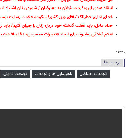
انتقاد عبدی از رویکرد مسئولان به معترضان / شمردن تان اشتباه ا
خطای آماری خطرناک / آقای وزیر کشور! سکوت، علامت رضایت نیست
حداد عادل: باید غفلت گذشته خود درباره زنان را جبران کنیم/ باید ار
اعلام آمادگی مشروط برای ایجاد «تغییرات محسوس» / قالیباف: نتیجه 
۲۱۲۲۰
برچسب‌ها
تجمعات اعتراضی
راهپیمایی ها و تجمعات
تجمعات قانونی