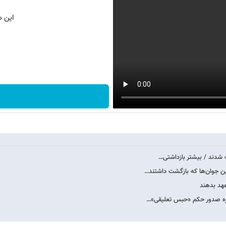
این ه
 جوان‌ها که بازگشت داشتند…
عهد بدهند
باره صدور حکم «حبس تعلیقی»…