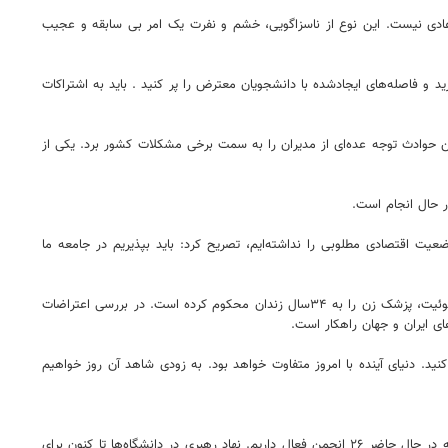
 عادی نیست. این نوع از ناسزاگویی، خشم و نفرت یک امر بی سابقه و عجیب
 و فاصله‌های ایجادشده با دانشجویان معترض را پر کنید . باید به اشتراکات
ین حوادث توجه عده‌ای از مدیران را به سمت برخی مشکلات کشور برد. یکی از
 حال انجام است.
در حوزه‌های علمی،خدماتی، آموزشی، دفاعی و اقتدار در و نیل با وجود دشمنی ها با اشاره به اینکه در۱۰سال گذشته وضعیت اقتصادی مطلوبی را نداشته‌ایم، تصریح کرد: باید بپذیریم در جامعه ما
رستمی در پایان گفت:عربستان حامی ایران اینترنشنال که مدعی آزادی زنان است خود بزرگترین متهم و ناقض حقوق بشر و حقوق زنان است و اخیرا به خاطر یک توئیت، پزشک زن را به ۳۴سال زندان محکوم کرده است. در بررسی اعتراضات
ی ایران و جهان راهکار است.
ید. دنیای آینده با امروز متفاوت خواهد بود. به زودی شاهد آن روز خواهیم
"صیدی" دبیر دبیران انجمن‌های علمی دانشگاه ایلام در این نشست با بیان صحبت‌هایی از مقام معظم رهبری اظهار کرد: در دانشگاه ایلام ۵۷ انجمن علمی داریم که در حال حاضر ۲۶ انجمن فعال داریم. نهاد رهبری در دانشگاه‌ها تا کنون برای