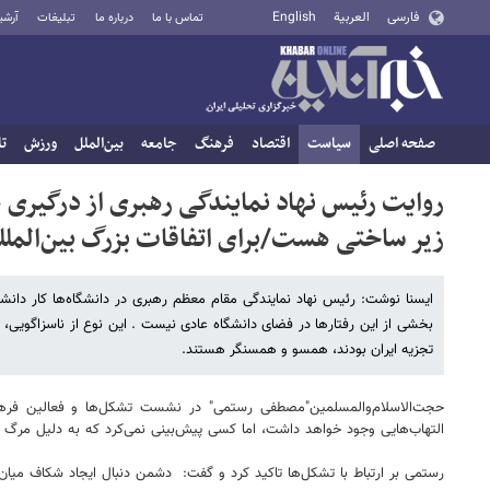
فارسی
العربية
English
تماس با ما
درباره ما
تبلیغات
آرشی
صفحه اصلی
سیاست
اقتصاد
فرهنگ
جامعه
بین‌الملل
ورزش
تا
روایت رئیس نهاد نمایندگی رهبری از درگیری ه
زیر ساختی هست/برای اتفاقات بزرگ بین‌الملل
ایسنا نوشت: رئیس نهاد نمایندگی مقام معظم رهبری در دانشگاه‌ها کار دانش
بخشی از این رفتارها در فضای دانشگاه عادی نیست . این نوع از ناسزاگویی،
تجزیه ایران بودند، همسو و همسنگر هستند.
حجت‌الاسلام‌والمسلمین"مصطفی رستمی" در نشست تشکل‌ها و فعالین فرهنگی
التهاب‌هایی وجود خواهد داشت، اما کسی پیش‌بینی نمی‌کرد که به دلیل مرگ خ
رستمی بر ارتباط با تشکل‌ها تاکید کرد و گفت: دشمن دنبال ایجاد شکاف میا