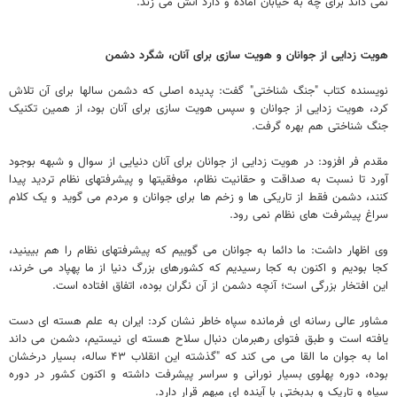
نمی داند برای چه به خیابان آماده و دارد آتش می زند.
هویت زدایی از جوانان و هویت سازی برای آنان، شگرد دشمن
نویسنده کتاب "جنگ شناختی" گفت: پدیده اصلی که دشمن سالها برای آن تلاش
کرد، هویت زدایی از جوانان و سپس هویت سازی برای آنان بود، از همین تکنیک
جنگ شناختی هم بهره گرفت.
مقدم فر افزود: در هویت زدایی از جوانان برای آنان دنیایی از سوال و شبهه بوجود
آورد تا نسبت به صداقت و حقانیت نظام، موفقیتها و پیشرفتهای نظام تردید پیدا
کنند، دشمن فقط از تاریکی ها و زخم ها برای جوانان و مردم می گوید و یک کلام
سراغ پیشرفت های نظام نمی رود.
وی اظهار داشت: ما دائما به جوانان می گوییم که پیشرفتهای نظام را هم بیینید،
کجا بودیم و اکنون به کجا رسیدیم که کشورهای بزرگ دنیا از ما پهپاد می خرند،
این افتخار بزرگی است؛ آنچه دشمن از آن نگران بوده، اتفاق افتاده است.
مشاور عالی رسانه ای فرمانده سپاه خاطر نشان کرد: ایران به علم هسته ای دست
یافته است و طبق فتوای رهبرمان دنبال سلاح هسته ای نیستیم، دشمن می داند
اما به جوان ما القا می می کند که "گذشته این انقلاب ۴۳ ساله، بسیار درخشان
بوده، دوره پهلوی بسیار نورانی و سراسر پیشرفت داشته و اکنون کشور در دوره
سیاه و تاریک و بدبختی با آینده ای مبهم قرار دارد.