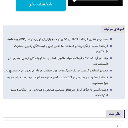
باتخفیف بخر
خبرهای مرتبط
سخنان جانشین فرمانده انتظامی کشور در جمع بازاریان تهران در «سرکلانتری هفتم»
فرمانده سپاه: از نگرانی‌ها و غصه‌ها اما تدبیر الهی و ایستادگی رهبری خاطرات
دل‌انگیزی…
چند نفر آزاد شدند؟ / فرمانده سپاه عاشورا: تمامی دستگیرشدگان از سوی بسیج طی
اغتشاشات…
معاون استاندار کردستان: یک «سرگرد» نیروی انتظامی در ناآرامی‌های امروز سنندج به…
فرماندار مشهد: دو بسیجی در اغتشاشات اخیر مشهد به شهادت رسیدند / با چاقو به
پنج بسیجی…
دولت رئیسی با حذف کامل نیروهای سیاسی میانجی و میانه‌رو، در رادیکالیزه شدن
اعتراضات،…
نظر شما