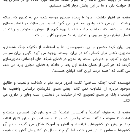
از حوادث دارد و ما در این بخش دچار تاخیر هستیم.
مقدم فر اظهار داشت: امروز با پدیده جدیدی مواجه شده ایم به نحوی که رسانه
روایت سازی می کند، اولین صحنه را می گیرد، تصویر می سازد، در فضای مجازی
نشر می دهد که مخاطب جذب کند، با بهره گیری از هوش مصنوعی و ربات در
فضای توئیتر، پنج میلیون را تبدیل به ۸۰ میلیون کاربر می کند.
وی بیان کرد: دشمن با این تصویرسازی ها و استفاده از تکنیک جنگ شناختی،
تصویری ذهنی برای کسانی که در ایران نیستند بوجود می آورد، گویی ایران سراسر
خون و آشوب و اعتراض است، به نحوی در فضای شبکه های اجتماعی تصویرسازی
کردند که هر کس از همان هفته اول بعد از حادثه به فضای مجازی وارد می شد،
می گفت که "همه مردم ایران کف خیابان هستند".
نویسنده کتاب "جنگ شناختی" گفت: امروز مردم دنیا با شناخت واقعیت و حقایق
موجود درباره آن قضاوت نمی کنند، یعنی مبنای فکریشان براساس واقعیت ها
نیست ، بلکه بر مبنای تصویری که از حقیقت در ذهنشان است وقایع را داوری می
کنند.
مقدم فر به مقوله "امنیت" و "احساس امنیت" اشاره و بیان کرد: احساس امنیت و
امنیت ۲ مقوله جداگانه است، وقایعی که در ۲ ماهه اخیر در ایران اتفاق افتاد،
چند برابرش در کشورهای فرانسه و آلمان و آمریکا شکل می گیرد، مردم آن
کشورها احساس ناامنی نمی کنند، اما اگر چند سطل در کشورمان آتش زده شود،