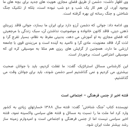
وی اظهار داشت: دشمن از طریق فضای مجازی هویت های جدید برای بچه های ما
بوجود آورد، آن هم کار یک شب و دو شب نبوده است، بلکه از تکنیک جنگ
شناختی و جنگ رسانه ای بهره گرفته است.
وی ادامه داد: جوانی که دشمن آرزو دارد برای ایران ما بسازد، جوانی فاقد زیربنای
ذهنی دینی، فاقد کانون خانواده و موضوعیت نداشتن آن، سبک زندگی با مرجعیتی
که فضای مجازی به او آموزش می دهد، بدبینی مفرط به نظام، بسیار تفرج گرا و
لذت گرا، فاقد معنویت، مادی گرا و ناامید به آینده است و مرزبندی قوی با جامعه
ارزشی ما دارد، همچنین از گرایش های ریزی هم مثلا به موسیقی کره ای که
موسیقی اعتراضی است، برخوردار است.
این کارشناس مسائل استراتژیک گفت: ما غفلت کردیم، باید با جوانان صحبت
بیشتری می کردیم و نمی گذاشتیم اسیر دشمن شوند، باید برای جوانان وقت می
گذاشتیم.
فتنه اخیر از جنس فرهنگی – اجتماعی است
نویسنده کتاب "جنگ شناختی" گفت: فتنه سال ۱۳۸۸ خسارتهای زیادی به کشور
وارد کرد اما ملت ما را نسبت به مسائل و فتنه های سیاسی واکسینه نمود، فتنه
اخیر سیاسی نیست اما از جنس فرهنگی و اجتماعی است و امیدوارم زمینه ساز
رشد بیشتر ملت ایران شود.