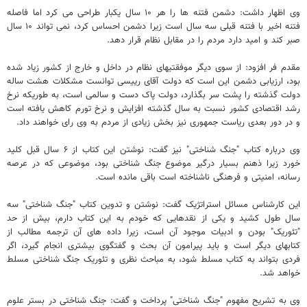
وی اظهار داشت: دشمن فتنه ها را هر ۱۰ سال یکبار طراحی می کرد اما فاصله
فتنه اخیر با فتنه قبلی سه سال است زیرا دشمن احساس کرد، نمی تواند ۱۰ سال
صبر کند و امید دارد مردم را در مقابل نظام قرار دهد.
مقدم فر افزود: از سوی دیگر موفقتیهای نظام در داخل و خارج از کشور زیاد شده
بود، ارزیابی دشمن این است که دولت آقای رییسی توانست مشکلات هشت ساله
دولت گذشته را پشت سر بگذارد، دولت پاک دست و سالمی است، به طوریکه نرخ
رشد اقتصادی کشور نسبت به سال گذشته افزایش و نرخ تورم کاهش یافته است
و در دور بعدی ریاست جمهوری نیز بخش زیادی از مردم به وی رای خواهند داد.
وی درباره کتاب "جنگ شناختی" نیز گفت: نوشتن این کتاب از ۶ سال قبل کلید
خورد زیرا ذهنم بسیار درگیر موضوع جنگ شناختی بود، موضوعی که در عرصه
رسانه، امنیتی و فرهنگی ناشناخته است باقی مانده است.
این کارشناس مسائل استراتژیک گفت: نوشتن و تدوین کتاب "جنگ شناختی" سه
سال طول کشید و یکی از نقدهایی که خودم به این کتاب دارم، بیش از حد
"تئوریک" بودن و ادبیات موجود آن است، زیرا داده های آن ترجمه مطالب از
کتابهای دیگر است و باید پیرامون آن بحث و گفتگوی بیشتری انجام گیرد، اگر
فردی بتواند به کتاب مسلط شود، به مباحث نظری و تئوریک جنگ شناختی مسلط
خواهد شد.
وی به تشریح مفهوم "جنگ شناختی" پرداخت و گفت: جنگ شناختی در بستر علوم