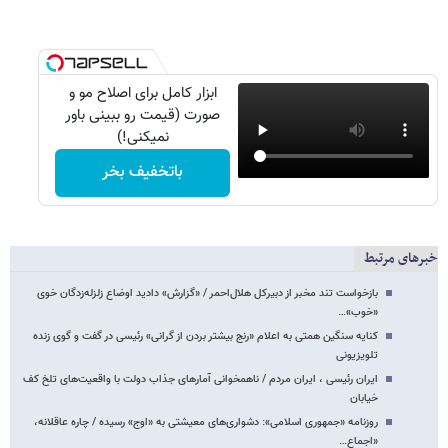
ابزار کامل برای اصلاح مو و
صورت (قیمت رو ببینی باور
نمیکنی!)
باتخفیف بخر
خبرهای مرتبط
بازخواست تند مخبر از دبیرکل هلال‌احمر / «گزارش» دادید اوضاع زلزله‌زدگان خوی
«خوب»…
کنایه سنگین همتی به اعلام «رنج بیشتر بردن از گرانی» رئیسی در گفت و گوی زنده
تلویزیونی
ایران رئیسی ، ایران مردم / ناهمخوانی آمارهای جذاب دولت با واقعیت‌های تلخ کف
خیابان
روزنامه «جمهوری اسلامی»: دشواری‌های معیشتی به «اوج» رسیده / چاره عاقلانه،
«اجماع…