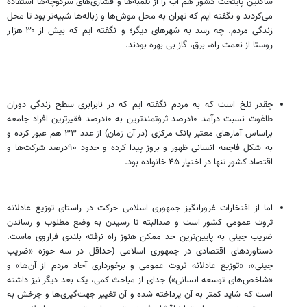
ساکنین پایتخت کشور هم آب را از تلمبه‌ها و فشاری‌های سرکوچه‌ها استفاده
می‌کردند و نگفته ایم که تهران به محل موش‌ها و زباله‌ها شبیه‌تر بود تا محل
زندگی مردم. چه رسد به شهرهای دیگر؛ و نگفته ایم که بیش از ۳۰ هزار
روستا از نعمت راه، برق، گاز بی بهره بودند.
چقدر تلخ است که به مردم نگفته ایم که در نابرابری سطح زندگی دوران
طاغوت نسبت درآمد ۱۰درصد ثروتمندترین به ۱۰درصد فقیرترین افراد جامعه
براساس آمارهای معتبر بانک مرکزی (در آن زمان) از عدد ۳۳ هم عبور کرده و
به شکل فاجعه انسانی ظهور و بروز پیدا کرده و حدود ۹۰درصد شرکت‌ها و
اقتصاد کشور تنها در اختیار ۴۵ خانواده بود.
اما از افتخارات غرورانگیز جمهوری اسلامی حرکت در راستای توزیع عادلانه
ثروت عمومی کشور است و صدالبته تا رسیدن به وضع مطلوب و رساندن
ضریب جینی به پایین‌ترین حد ممکن هنوز راه نرفته بلندی فراروی ماست.
دستاوردهای اقتصادی در جمهوری اسلامی (حداقل در سه حوزه «ضریب
جینی»، «توزیع عادلانه ثروت عمومی و برخورداری آحاد مردم از آن‌ها» و
«شاخص‌های توسعه انسانی») جدای از مباحث کمی، یک بعد دیگر نیز داشته
است که شاید کمتر به آن پرداخته شده و آن تغییر جهت‌گیری‌ها و چرخش به