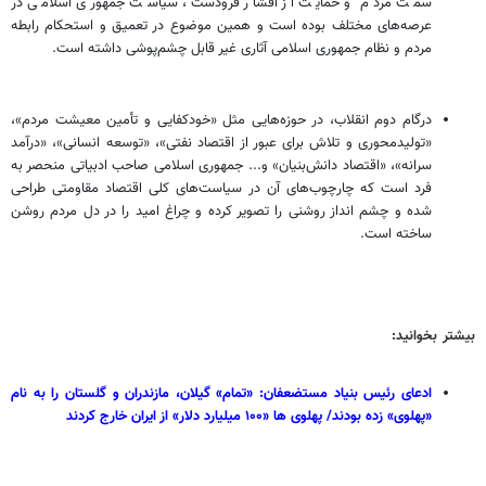
سمت مردم و حمایت از اقشار فرودست، سیاست جمهوری اسلامی در
عرصه‌های مختلف بوده است و همین موضوع در تعمیق و استحکام رابطه
مردم و نظام جمهوری اسلامی آثاری غیر قابل چشم‌پوشی داشته است.
درگام دوم انقلاب، در حوزه‌هایی مثل «خودکفایی و تأمین معیشت مردم»،
«تولیدمحوری و تلاش برای عبور از اقتصاد نفتی»، «توسعه انسانی»، «درآمد
سرانه»، «اقتصاد دانش‌بنیان» و... جمهوری اسلامی صاحب ادبیاتی منحصر به
فرد است که چارچوب‌های آن در سیاست‌های کلی اقتصاد مقاومتی طراحی
شده و چشم انداز روشنی را تصویر کرده و چراغ امید را در دل مردم روشن
ساخته است.
بیشتر بخوانید:
ادعای رئیس بنیاد مستضعفان: «تمام» گیلان، مازندران و گلستان را به نام
«پهلوی» زده بودند/ پهلوی ها «۱۰۰ میلیارد دلار» از ایران خارج کردند