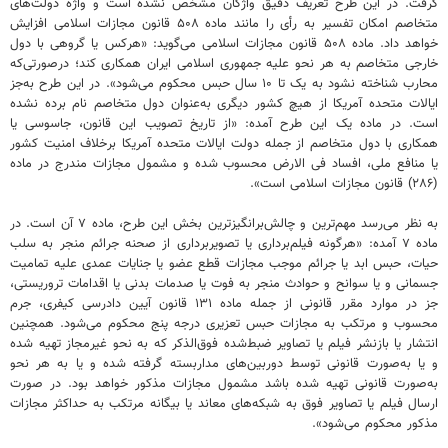
گرفت. در این طرح تعریف دقیق واژگان مشخص نشده است و واژه دولت‌های
متخاصم امکان تفسیر به رأی را مانند ماده ۵۰۸ قانون مجازات اسلامی افزایش
خواهد داد. ماده ۵۰۸ قانون مجازات اسلامی می‌گوید: «هرکس یا گروهی با دول
خارجی متخاصم به هر نحو علیه جمهوری اسلامی ایران همکاری کند؛ درصورتی‌که
محارب شناخته نشود به یک تا ۱۰ سال حبس محکوم می‌شود». در این طرح به‌جز
ایالات متحده آمریکا از هیچ کشور دیگری به‌عنوان دول متخاصم نام برده نشده
است. در ماده یک این طرح آمده: «از تاریخ تصویب این قانون، جاسوسی یا
همکاری با دول متخاصم از جمله دولت ایالات متحده آمریکا برخلاف امنیت کشور
یا منافع ملی، افساد فی الارض محسوب شده و مشمول مجازات مندرج در ماده
(۲۸۶) قانون مجازات اسلامی است».
به نظر می‌رسد مهم‌ترین و چالش‌برانگیزترین بخش این طرح، ماده ۷ آن است. در
ماده ۷ آمده: «هرگونه فیلم‌برداری یا تصویربرداری از صحنه جرائم منجر به سلب
حیات، حبس ابد یا جرائم موجب مجازات قطع عضو یا جنایات عمدی علیه تمامیت
جسمانی و یا سوانح و حوادث منجر به فوت یا صدمات بدنی یا اقدامات تروریستی،
جز در موارد مقرر قانونی از جمله ماده ۱۳۱ قانون آیین دادرسی کیفری، جرم
محسوب و مرتکب به مجازات حبس تعزیری درجه پنج محکوم می‌شود. همچنین
انتشار یا بازنشر فیلم یا تصاویر ضبط‌شده فوق‌الذکر که به نحو غیرمجاز تهیه شده
و یا به‌صورت قانونی توسط دوربین‌های مداربسته گرفته شده و یا به هر نحو
به‌صورت قانونی تهیه شده باشد مشمول مجازات مذکور خواهد بود. در صورت
ارسال فیلم یا تصاویر فوق به شبکه‌های معاند یا بیگانه مرتکب به حداکثر مجازات
مذکور محکوم می‌شود».