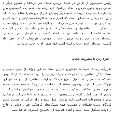
رئیس کمیسیون از طرحی در دست بررسی است، خبر می‌دهد و عضوی دیگر از
اساس وجود چنین طرحی را منکر می‌شود. درحالی‌که چند عضو یک کمیسیون برای
یک طرح امضا جمع می‌کنند، عضو دیگر روحش هم از این ماجرا مطلع نیست؛ اما
چیزی که روشن است، این است که اصرار و وعده نانوشته مسئولان و نمایندگان و
دولتمردان بر ارائه مداوم همین طرح‌هاست و البته میل شدید مجلس یازدهم به
رازآلودگی. به رسانه‌ای‌کردن موضوعاتی که هنوز متن اولیه و ابتدایی آنها هم
نوشته نشده است و اعلام آنها جز ایجاد نارضایتی و افزایش یأس اجتماعی
نتیجه‌ای ندارد. این پرونده مروری است بر مهم‌ترین طرح‌هایی که در چهار ماه
گذشته رسانه‌ای شده است و البته اغلب آنها هنوز راه به جایی نبرده‌اند.
۱ حوزه زنان با محوریت حجاب
«قرارگاه زیست عفیفانه» تازه‌ترین عبارتی است که این روزها از حوزه حجاب و
سبک زندگی اسلامی به محاورات و ادبیات روزمره راه پیدا کرده است. از ۱۲ بهمن
ماه که محمدمهدی اسماعیلی، وزیر فرهنگ و ارشاد اسلامی، از آغاز به کار این
قرارگاه خبر داد: «رئیس‌جمهور معتقد است جامعه ایرانی یک جامعه عفیف است»
و برای همین مخالف رویکرد سیاسی و امنیتی درمورد موضوع پوشش است.
آن‌طور که وزیر ارشاد گفته، رئیس‌جمهور به او دستور داده تا با «رویکرد فرهنگی»
درمورد موضوعات اجتماعی مانند پوشش عمل شود و برای حرکت در همین مسیر
قرارگاه زیست عفیفانه با عضویت همه دستگاه‌های فرهنگی اعم از دولتی و خارج
از دولت تشکیل شده است و ابعاد فعالیت آن به‌تدریج گسترده خواهد شد.