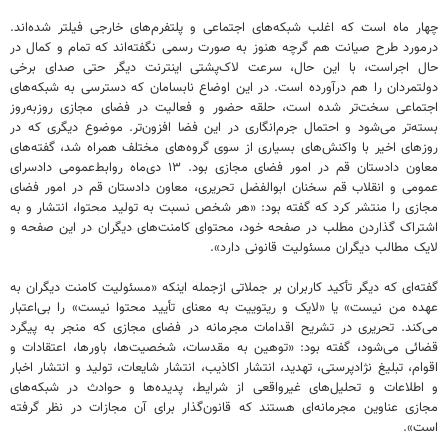
چهار ماه است که اغلب شبکه‌های اجتماعی و پلتفرم‌های خارجی فیلتر شده‌اند.
درمورد طرح صیانت هم گرچه هنوز به صورت رسمی نگفته‌اند که تمام و کمال در
حال اجراست، با این حال، سرعت لاک‌پشتی اینترنت دیگر حتی صدای برخی
دولتمردان را هم درآورده است. در این اوضاع نابسامان که دسترسی به شبکه‌های
اجتماعی سخت‌تر شده است، حلقه حضور و فعالیت در فضای مجازی روزبه‌روز
بسته‌تر می‌شود و احتمال جرم‌انگاری در این فضا افزون‌تر. موضوع دیگری که در
روزهای اخیر با واکنش‌های بسیاری از سوی گروه‌های مختلف همراه شد، گفته‌های
معاون دادستان قم در امور فضای مجازی بود. ۱۳ دی‌ماه روابط‌عمومی دادسرای
عمومی و انقلاب قم سخنان ابوالفضل تحریری، معاون دادستان قم در امور فضای
مجازی را منتشر کرد که گفته بود: «هر شخص نسبت به تولید محتوا، انتشار و به
اشتراک گذاردن مطلب در صفحه خود، محتوای کامنت‌های دیگران در این صفحه و
لایک مطالب دیگران مسئولیت قانونی دارد».
گفته‌ای که دیگر تأکید کاربران بر جملاتی ازجمله اینکه «مسئولیت کامنت دیگران به
عهده من نیست» یا «لایک و ریتوییت به معنای تأیید محتوا نیست» را بی‌اعتبار
می‌کند. تحریری در تشریح اقدامات مجرمانه در فضای مجازی که منجر به پیگرد
قضائی می‌شود، گفته بود: «توهین به مقدسات، شخصیت‌ها، باورها، اعتقادات و
اقوام، تبلیغ نژادپرستی، تهدید، انتشار اکاذیب، انتشار شایعات، تولید و انتشار اخبار
و اطلاعات و تحلیل‌های غیرواقعی از شرایط، پدیده‌ها و حوادث در شبکه‌های
مجازی عناوین مجرمانه‌ای هستند که قانون‌گذار برای آن مجازات در نظر گرفته
است».