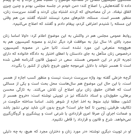
داده تا گفته‌هایش را اصلاح کند؛ «من خودم در جلسه مجلس بودم و چنین چیزی
اتفاق نیفتاد. در آن مصاحبه‌ای که کردند اشتباه بیان کردند و گفتند سرپرست زنان،
منظور همسر است. مسئله، خانم‌های مجرد نیستند اشتباه گفتند من هم وقتی
این مسئله را شنیدم اعتراض کردم، پیغام دادم و گفتند که اصلاح می‌کنیم».
روابط عمومی مجلس هم در واکنش به این موضوع اعلام کرد: «اولا اساسا زنان
مجرد بالای ۱۸ سال نیاز به موافقت فرد دیگر ندارند و مصوبه کمیسیون هم به
هیچ‌وجه متعرض این مورد نشده است. ثانیا حتی در مصوبه کمیسیون،
درخصوص زنان متأهل به جای دادستان با اعطای اختیار به دادگاه خانواده که دارای
تجربه لازم در این خصوص هستند سعی در تسهیل قانون گذرنامه فعلی شده
است تا همسر نتواند با دلایل غیرموجه جلوی خروج بانوان از کشور را بگیرد».
گرچه خزعلی گفته بود واژه سرپرست درست نیست و منظور کسب اجازه از همسر
است، با این حال این موضوع هم سال‌هاست محل بحث است و یکی از مسائلی
است که فعالان حقوق زنان برای اصلاح آن تلاش می‌کنند. به تازگی محسن
برهانی، حقوق‌دان و استاد دانشگاه نیز در توییتی نوشته است: «خروج همسر از
کشور، مطلقا نباید منوط به اخذ اجازه از شوهر باشد. اساسا مداخله حکومت در
تکالیف طرفینی زوجین تا کجا جایز است؟ خروج بدون اذن شاید نوعی نشوز باشد
و ضمانت‌ اجرای آن صرفا امری قراردادی یا شرعی است و پیشگیری و گروگان‌گیری
نمی‌خواهد. شرع و قانون و قرارداد را قاطی نکنیم».
او در توییت دیگری نوشته: «در مورد زنان و دختران مجرد که هیچ، به چه دلیلی