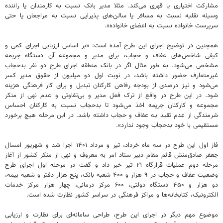
مشارکت اختیاری یا قهری می‌کند. مثلا مدیر بانک نسبت به کارمندان یا راننده
وسیله نقلیه نسبت به مسافر یا سالن‌های پذیرایی نسبت به مراجعان یا حتی
سرپرست خانواده نسبت به اعضای خانواده».
همچنین در توضیح اجرای این طرح آمده است: «بر اساس ارزیابی اجرای کمی و
کیفی شاخص‌های عفاف و حجاب، برای مدیر و مجموعه آن دستگاه جریمه
مشخص می‌شود. به طور مثال اگر در بانک منطقه اجرای طرح دو نفر بدحجاب
غیرمتعارف حضور داشته باشد، در نوبت اول دو میلیون از حقوق مدیر کسر
می‌شود و نیـز درصدی از بودجه رفاهی کارکنان تبدیل و برای کار فرهنگی هزینه
شود. در این طرح در واقع از ترک فعل مدیر و بی‌تفاوتی و عدم نهی از منکر
مجموعه و کارکنان جریمه اخذ می‌شود تا بدحجاب نسبت به کارکنان احساس
شرمندگی از عدم تقید بـه عفاف و حجاب داشته باشد. در این مرحله هیچ برخورد
مستقیمی با خود بدحجاب وجود ندارد».
فاز اول این طرح در سه ماه خرداد، تیر و مرداد ۱۴۰۱ اجرا شد و شهریور امسال
جعفر صادق‌منش قائم مقام دبیر ستاد امر به معروف و نهی از منکر کشور از آغاز
مرحله دوم عملیات قرارگاه ۲۱ تیر خبر داد و گفت در مرحله اول اجرای طرح
وضعیت عفاف و حجاب در ۹ هزار و ۴۰۰ شعبه بانک، پنج هزار دفتر و شعبه بیمه،
دو هزار و ۴۵۰ دستگاه دولتی، ۶۰۰ مرکز درمانی، چهار هزار مرکز خدمات
الکترونیک، کتابخانه‌ها و مراکز فرهنگی در سراسر کشور نظارت شده است.
موضوع مهم دیگر در اجرای این طرح، طراحی سامانه‌ای برای نظارت و ارزیابی