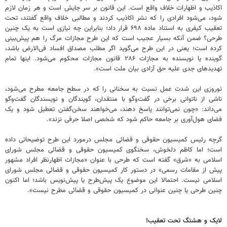
اکاذیب و اظهارات خلاف واقع است. این قانون بر سر جایش است و هر زمان لازم
شود، می‌شود افرادی را که نشر اکاذیب کردند و مطالبی خلاف واقع گفتند، تحت
تعقیب کیفری به استناد ماده ۶۹۸ قرار داد؛ بنابراین چه نیازی است به یک چنین
طرحی؟ ضمن آنکه بسیار عجیب است که این طرح مجازات مرگ را هم پیش‌بینی
کرده است؛ یعنی در این طرح می‌گوید اگر مطلب مصداق افساد فی‌الارض باشد،
گوینده یا نویسنده به مجازات ۲۸۶ قانون مجازات محکوم می‌شود. اینها تمام
تهدیدهای جدی علیه حق آزادی بیان ملت است».
نوروزی این شدت عمل نسبت به سخنانی را که در سطح جامعه مطرح می‌شود،
ناشی از ناتوانی برخی در گفت‌وگو با منتقدان، گویندگان و نویسندگان گفت‌وگو
می‌داند: «چون نمی‌توانند پاسخ دهند، می‌خواهند سخن‌گفتن تعطیل شود و یک
فضای هول‌آوری بر جامعه حاکم شود که شخصی اصلا حرفی نزند».
گرچه رئیس کمیسیون حقوقی و قضائی مجلس درمورد این طرح توضیحاتی داده
است؛ اما کاظم دلخوش، سخنگوی کمیسیون حقوقی و قضائی مجلس شورای
اسلامی به «شرق» گفته است که طرحی با عنوان «مجازات اظهارنظر افراد مشهور
پیش از مقامات رسمی» در دستور کار کمیسیون حقوقی و قضائی مجلس شورای
اسلامی نیست. احتمالا این موضوع یک پیش‌طرح یا پیش‌نویس باشد؛ اما اکنون
چنین طرحی یا چنین عنوانی در کمیسیون حقوقی و قضائی مطرح نیست».
لایک و هشتگ تحت تعقیب!