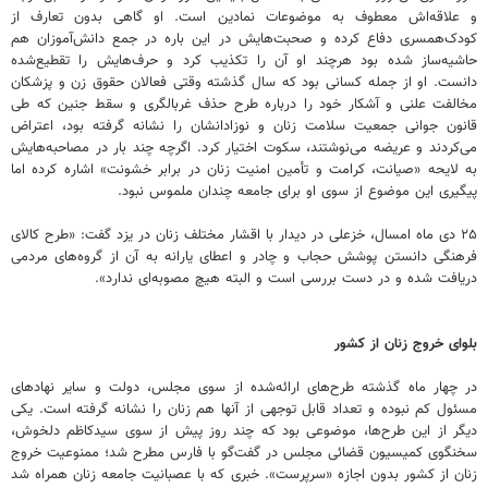
و علاقه‌اش معطوف به موضوعات نمادین است. او گاهی بدون تعارف از
کودک‌همسری دفاع کرده و صحبت‌هایش در این باره در جمع دانش‌آموزان هم
حاشیه‌ساز شده بود هرچند او آن را تکذیب کرد و حرف‌هایش را تقطیع‌شده
دانست. او از جمله کسانی بود که سال گذشته وقتی فعالان حقوق زن و پزشکان
مخالفت علنی و آشکار خود را درباره طرح حذف غربالگری و سقط جنین که طی
قانون جوانی جمعیت سلامت زنان و نوزادانشان را نشانه گرفته بود، اعتراض
می‌کردند و عریضه می‌نوشتند، سکوت اختیار کرد. اگرچه چند بار در مصاحبه‌هایش
به لایحه «صیانت، کرامت و تأمین امنیت زنان در برابر خشونت» اشاره کرده اما
پیگیری این موضوع از سوی او برای جامعه چندان ملموس نبود.
۲۵ دی ماه امسال، خزعلی در دیدار با اقشار مختلف زنان در یزد گفت: «طرح کالای
فرهنگی دانستن پوشش حجاب و چادر و اعطای یارانه به آن از گروه‌های مردمی
دریافت شده و در دست بررسی است و البته هیچ مصوبه‌ای ندارد».
بلوای خروج زنان از کشور
در چهار ماه گذشته طرح‌های ارائه‌شده از سوی مجلس، دولت و سایر نهادهای
مسئول کم نبوده و تعداد قابل توجهی از آنها هم زنان را نشانه گرفته است. یکی
دیگر از این طرح‌ها، موضوعی بود که چند روز پیش از سوی سیدکاظم دلخوش،
سخنگوی کمیسیون قضائی مجلس در گفت‌گو با فارس مطرح شد؛ ممنوعیت خروج
زنان از کشور بدون اجازه «سرپرست». خبری که با عصبانیت جامعه زنان همراه شد