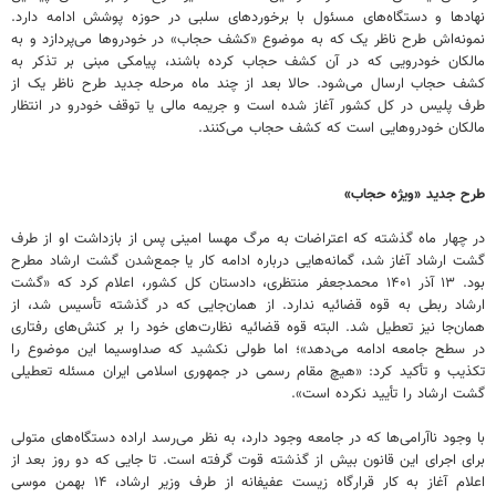
نهادها و دستگاه‌های مسئول با برخوردهای سلبی در حوزه پوشش ادامه دارد.
نمونه‌اش طرح ناظر یک که به موضوع «کشف حجاب» در خودروها می‌پردازد و به
مالکان خودرویی که در آن کشف حجاب کرده باشند، پیامکی مبنی بر تذکر به
کشف حجاب ارسال می‌شود. حالا بعد از چند ماه مرحله جدید طرح ناظر یک از
طرف پلیس در کل کشور آغاز شده است و جریمه مالی یا توقف خودرو در انتظار
مالکان خودروهایی است که کشف حجاب می‌کنند.
طرح جدید «ویژه حجاب»
در چهار ماه گذشته که اعتراضات به مرگ مهسا امینی پس از بازداشت او از طرف
گشت ارشاد آغاز شد، گمانه‌هایی درباره ادامه کار یا جمع‌شدن گشت ارشاد مطرح
بود. ۱۳ آذر ۱۴۰۱ محمدجعفر منتظری، دادستان کل کشور، اعلام کرد که «گشت
ارشاد ربطی به قوه قضائیه ندارد. از همان‌جایی که در گذشته تأسیس شد، از
همان‌جا نیز تعطیل شد. البته قوه قضائیه نظارت‌های خود را بر کنش‌های رفتاری
در سطح جامعه ادامه می‌دهد»؛ اما طولی نکشید که صداوسیما این موضوع را
تکذیب و تأکید کرد: «هیچ مقام رسمی در جمهوری اسلامی ایران مسئله تعطیلی
گشت ارشاد را تأیید نکرده است».
با وجود ناآرامی‌ها که در جامعه وجود دارد، به نظر می‌رسد اراده دستگاه‌های متولی
برای اجرای این قانون بیش از گذشته قوت گرفته است. تا جایی که دو روز بعد از
اعلام آغاز به کار قرارگاه زیست عفیفانه از طرف وزیر ارشاد، ۱۴ بهمن موسی