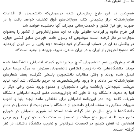
۱۰ سال عنوان شد.
همچنین در این طرح پیش‌بینی شده درصورتی‌که دانشجویان از اقدامات
هنجارشکنانه ابراز پشیمانی کنند، مجازات‌های فوق تخفیف خواهد یافت یا در
صورت رفع نیاز کشور و خدمت‌رسانی مجازات آنها بخشیده خواهد شد.
این طرح علاوه بر ایرادات حقوقی وارد به آن، ممنوع‌الخروجی از کشور را به‌عنوان
مجازات در نظر گرفته است؛ موضوعی که رسول خادم، قهرمان سابق کشتی جهان،
در واکنش به آن در حساب اینستاگرام خود نوشت: «چه بلایی بر سر ایران آورده‌اید
که ممنوع‌الخروجی از ایران و در ایران ماندن، تنبیه، جریمه و تبعید است؟».
البته پیش‌ازاین هم دانشجویان آماج برخوردهای کمیته انضباطی دانشگاه‌ها شده
بودند. دانشگاه‌هایی که به زمین اعتراض دانشجویان معترض به مرگ مهسا امینی
تبدیل شده بودند و وقتی مطالبات دانشجویان پاسخی نگرفت، بعضا شعارهای
هنجارشکنانه سر دادند و با ورود لباس‌شخصی‌ها به حریم دانشگاه، شد آنچه نباید
می‌شد. نتیجه‌اش بازداشت برخی دانشجویان و ممنوع‌الورود شدن برخی دیگر از
آنها به محیط دانشگاه بود. تا جایی که وثوقی‌وحدت، عضو کمیته انضباطی دانشگاه
شریف، گفته بود: «در آیین‌نامه انضباطی برای تخلفاتی مانند ایجاد بلوا و آشوب
تنبیهات سنگینی تا سقف اخراج دانشجو از دانشگاه با محرومیت از تحصیل در تمام
دانشگاه‌ها تا پنج سال در نظر گرفته شده است؛ اما شورای انضباطی در شورای
بدوی خود تا به امروز منع موقت از تحصیل به مدت یک یا دو ترم را برای برخی
اشخاص که نقش کلیدی در تجمعات غیرقانونی و تخریب دانشگاه داشتند، در نظر
گرفته است».