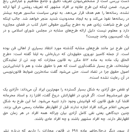
دست بررسی است از مشخص‌نبودن تعریف دقیق و جامع مفاهیم و عباراتش رنج
می‌برد. ضمن اینکه این طرح علاوه بر افراد مشهور که تعریف روشنی از آنها ارائه
نشده، رسانه‌ها را هم هدف قرار می‌دهد. به نوعی سیاست سانسور هرچه بیشتر
در رسانه‌ها نفوذ می‌کند و به ایجاد محدودیت شدید منجر خواهد شد. جالب اینکه
این طرح شباهت زیادی هم به «طرح پیگیری حقوقی اخبار کذب در فضای مجازی»
دارد و معلوم نیست دلیل ارائه طرح‌های مشابه در مجلس شورای اسلامی و در
یک کمیسیون واحد چیست؟
این طرح نیز مانند طرح‌های مشابه گذشته مورد انتقاد بسیاری از اهالی فن بوده
است. از جمله کامبیز نوروزی حقوق‌دان که درباره‌اش به ایلنا گفته است: «طرح
الحاق یک ماده به ماده ۵۱۲ مکرر به قانون مجازات که چند تن از نمایندگان
نوشته‌اند، طرح بسیار شگفت‌آوری است که هم با حقوق ملت و هم با ابتدایی‌ترین
اصول حقوق جزا در تضاد است. حتی می‌شود گفت ساده‌ترین ضوابط قانون‌نویسی
در آن رعایت نشده است».
او نقض حق آزادی به شکل بسیار گسترده را مهم‌ترین ایراد آن می‌داند: «آزادی یک
حق غیرمشروط است. اگر فردی در اظهاراتش دروغ گفت، افترا زد و اسناد محرمانه
افشا کرد طبق قانون که قوانینش وجود دارد تنبیه می‌شود. اما این طرح به شکل
صریحی اعلام می‌کند افراد اجازه ندارند قبل از اظهارنظر مقامات رسمی حرفی بزنند.
چنین دیدگاهی یعنی نفی کامل آزادی بیان چراکه همه افراد در هر زمان حق
اظهارنظر دارند. چه افراد مشهور باشند و چه افراد عادی باشند.
از سوی دیگر درحال‌حاضر ماده ۶۹۸ در قانون مجازات را داریم که درباره نشر