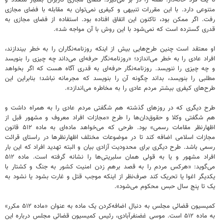
متنوعی دارد. با این مقررات تنبیهی و کیفری نمی‌توان به مقابله با فضای مجازی
رفت. اگر ممکن بود، تاکنون این اتفاق افتاده بود. استفاده از فضای مجازی به
قدری گسترده است که نمی‌شود با این روش با آن مواجه شد».
او معتقد است چنین طرح‌هایی بیش از اینکه روزنامه‌نگاران را به خطر بیندازند،
افراد عادی را به خطر می‌اندازد؛ «روزنامه‌نگار حرفه‌ای می‌داند چه چیزی را بنویسد
و چه چیزی را ننویسد. روزنامه‌نگار حرفه‌ای به قدری آگاه هست که اگر بخواهد
مطلبی را بنویسد، بداند چگونه آن را بنویسد که مجرمانه نباشد؛ بنابراین این
طرح‌های کیفری بیشتر مردم عادی را به مخاطره می‌اندازد».
طرح دیگری که در روزهای گذشته هم شگفتی مردم عادی را به همراه داشت و
هم شگفتی وکلا و حقوق‌دان‌ها را طرح «مجازات افراد معروف و مشهور قبل از
اظهارنظر مقامات رسمی» بود. طرحی که می‌خواهد ماده‌ای به ماده ۵۱۲ قانون
مجازات اسلامی اضافه کند تا در موضوعات مختلف اظهارنظرها در راستای قرائت
رسمی باشد. طرح دیگری برای محدودیت آزادی بیان و البته تهدید افراد که این بار
افراد مشهور و یا به قولی همان سلبریتی‌ها را نشانه گرفته است. ماده ۵۱۲
می‌گوید: «هرکس مردم را به قصد برهم زدن امنیت کشور به جنگ و کشتار با
یکدیگر اغوا یا تحریک کند صرف‌نظر از اینکه موجب قتل و غارت‌ بشود یا نشود به
یک تا پنج سال حبس محکوم می‌شود».
کمیسیون قضائی مجلس به دنبال اضافه‌کردن یک ماده به عنوان «ماده ۵۱۲ مکرر»
به ماده ۵۱۲ است. موسی غضنفرآبادی، رئیس کمیسیون قضائی مجلس درباره این