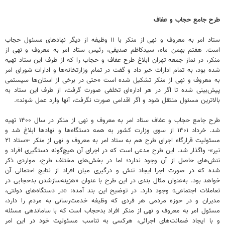
طرح جامع حجاب و عفاف
ستاد امر به معروف و نهی از منکر با ۱۱ وظیفه از دیگر نهادهای مسئول حجاب
است. هفتم بهمن ماه، سیدکاظم صدیقی، رئیس ستاد امر به معروف و نهی از
منکر، در نماز جمعه تهران ابلاغ طرح عفاف و حجاب را که از طرف این ستاد تهیه
شده بود، به تمام ادارات خبر داد و گفت در تمام وزارتخانه‌ها و ادارات شورای امر
به معروف و نهی از منکر تشکیل شده است «حتی در برخی از استان‌ها سیستمی
پیش‌بینی شده تا اگر در هر اداره‌ای تخلفی صورت گرفت، از طرف این ستاد به
بالاترین مسئول منتقل شود و اگر اقدامی صورت نگرفت، آنها وارد عمل شوند».
طرح جامع حجاب و عفاف ستاد امر به معروف و نهی از منکر در سال ۱۴۰۰ تهیه
شد. خرداد ۱۴۰۱ از سوی وزارت کشور به همه دستگاه‌ها و نهادها ابلاغ شد و
مسئولیت قرارگاه اجرای طرح هم به ستاد امر به معروف و نهی از منکر -«ستاد ۲۱
تیر»- واگذار شد. این طرح مدعی است که در اجرای آن هیچ‌گونه دستگیری افراد و
تنش‌های حاصل از آن وجود ندارد؛ اما در بخش‌های مختلف طرح، مواردی ذکر
شده که در صورت اجرا ایجاد تنش و درگیری میان افراد از نتایج احتمالی آن
خواهد بود. به‌عنوان مثال بندی در این طرح با عنوان «هزینه‌سازشدن بدحجابی در
تعاملات اجتماعی» وجود دارد. در توضیح این بند آمده: «در دستگاه‌های دولتی،
مدیران و در حوزه مردمی هر فردی که وظیفه خدمت‌رسانی به مردم را دارد،
مسئول امر به معروف و نهی از منکر افراد بدحجاب است که با ساماندهی مسئله
و با ایجاد ضمانت‌های اجرائی، هرکسی به تناسب مسئولیت خود در این امر