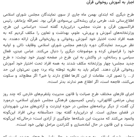
اجبار به آموزش روخوانی قرآن
طرح دیگری که ابتدای بهمن ماه جاری از سوی نمایندگان مجلس شورای اسلامی
اطلاع‌رسانی شد، طرحی برای ریشه‌کنی بی‌سوادی قرآنی بود. نصرالله پژمانفر، رئیس
فراکسیون قرآن و عترت مجلس، دراین‌باره گفته است: «براساس این طرح،
وزارتخانه‌های آموزش و پرورش، علوم، بهداشت و تعاون را مکلف کردیم که به
همه افراد تحت اختیار خود آموزش روخوانی و روان‌خوانی قرآن ارائه دهند». به
نظر می‌رسد نمایندگان دوره یازدهم مجلس شورای اسلامی وظایف ذاتی و اولیه
خود را فراموش کرده و موضوعات دیگری را دنبال می‌کنند. عباس عبدی، فعال
سیاسی و رسانه‌ای، در واکنش به این طرح در صفحه توییتر خود نوشت: « طرح
جدید مجلس؛ چهار وزارتخانه مکلف شدند به همه افراد تحت اختیار خود آموزش
روخوانی قرآن دهند. کم‌کم باید به نظریه توطئه پناه برد؛ چون نمی‌توان این حد
از... را تصور کرد. مقامات از این کارها اطلاع دارند یا خیر؟ اگر مطلع‌اند و سکوت
می‌کنند، فاجعه است، اگر اطلاع هم ندارند بدتر است».
اجرای فازهای مختلف طرح صیانت یا قانون مدیریت پلتفرم‌های خارجی که چند روز
پیش مرتضی آقاتهرانی، رئیس کمیسیون فرهنگی مجلس شورای اسلامی، درمورد
آن گفت، از دیگر برنامه‌های مجلس در حوزه اینترنت و آزادی‌های مدنی شهروندان
در فضای مجازی است. او دراین‌باره گفته بود: «متأسفانه برخی‌ افراد این‌گونه
وانمود می‌کنند که مدیریت این شبکه‌ها جلوگیری از آزادی است؛ درحالی‌که این‌گونه
نیست و این قانون در حال آماده‌سازی و گذراندن مراحل نهایی خود است».
مجلس شورای اسلامی به صورت مداوم در حال زایش طرح‌های جدیدی است که