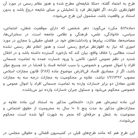
طرح به اعتماد گفته: «مثلا شایعه‌ای مطرح شده و هنوز مقام رسمی در مورد آن
اظهارنظری نکرده، اگر اظهارنظر فرد یا تحلیلش بر مبنای شایعه دروغ باشد و بدون
استناد بر واقعیت باشد، مشمول این طرح می‌شود».
«ماده۵۱۲ مکرر» می‌گوید: «هر شخصی که دارای موقعیت شغلی، اجتماعی،
سیاسی، خانوادگی، علمی، فرهنگی و نظامی جامعه است، در سخنرانی‌ها،
مصاحبه‌ها، مقالات، پیام‌ها و یادداشت‌های خود در فضای حقیقی یا مجازی در مورد
اموری که نیاز به اظهارنظر مراجع رسمی است و هنوز اعلام نظر رسمی نشده
است، مطالبی را خلاف واقع، بیان کند که بازخورد گسترده داشته باشد و در اخلال
شدید در نظم عمومی کشور، ناامنی یا ورود خسارت عمده به تمامیت جسمانی
افراد یا اموال عمومی و خصوصی، یا سبب اشاعه فساد یا فحشا در حد وسیع مؤثر
باشد، اگر از مصادیق افساد فی‌الارض موضوع ماده (۲۸۶) قانون مجازات اسلامی
مصوب ۱/۲/۱۳۹۲ نباشد، علاوه بر محکومیت به مجازات درجه سه به مجازات
نقدی معادل دو برابر خسارات وارده به تمامیت جسمانی افراد یا اموال عمومی و
خصوصی محکوم می‌شود و مسئول جبران خسارات وارده نیز می‌باشد».
این ماده تبصره‌ای هم دارد: «اشخاص مذکور به استناد این ماده علاوه بر
مجازات‌های مذکور به مدت پنج تا ۱۰ سال به محرومیت از حقوق اجتماعی و
ممنوعیت به شغل و حرفه‌ای که منجر به شهرت آنها شده است، محکوم
می‌شوند».
این طرح هم که مانند طرح‌های قبلی در کمیسیون قضائی و حقوقی مجلس در