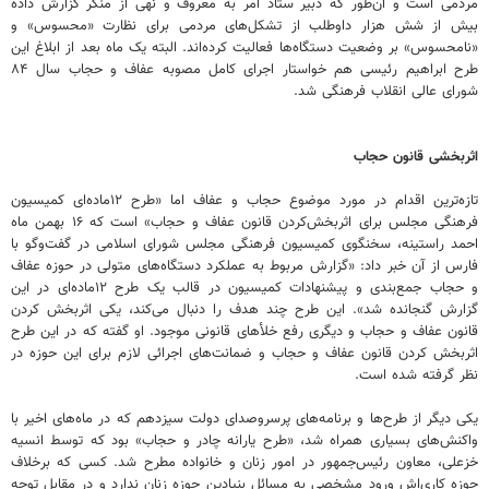
مردمی است و آن‌طور که دبیر ستاد امر به معروف و نهی از منکر گزارش داده
بیش از شش هزار داوطلب از تشکل‌های مردمی برای نظارت «محسوس» و
«نامحسوس» بر وضعیت دستگاه‌ها فعالیت کرده‌اند. البته یک ماه بعد از ابلاغ این
طرح ابراهیم رئیسی هم خواستار اجرای کامل مصوبه عفاف و حجاب سال ۸۴
شورای عالی انقلاب فرهنگی شد.
اثربخشی قانون حجاب
تازه‌ترین اقدام در مورد موضوع حجاب و عفاف اما «طرح ۱۲ماده‌ای کمیسیون
فرهنگی مجلس برای اثربخش‌کردن قانون عفاف و حجاب» است که ۱۶ بهمن ماه
احمد راستینه، سخنگوی کمیسیون فرهنگی مجلس شورای اسلامی در گفت‌وگو با
فارس از آن خبر داد: «گزارش مربوط به عملکرد دستگاه‌های متولی در حوزه عفاف
و حجاب جمع‌بندی و پیشنهادات کمیسیون در قالب یک طرح ۱۲ماده‌ای در این
گزارش گنجانده شد». این طرح چند هدف را دنبال می‌کند، یکی اثربخش کردن
قانون عفاف و حجاب و دیگری رفع خلأهای قانونی موجود. او گفته که در این طرح
اثربخش کردن قانون عفاف و حجاب و ضمانت‌های اجرائی لازم برای این حوزه در
نظر گرفته شده است.
یکی دیگر از طرح‌ها و برنامه‌های پرسروصدای دولت سیزدهم که در ماه‌های اخیر با
واکنش‌های بسیاری همراه شد، «طرح یارانه چادر و حجاب» بود که توسط انسیه
خزعلی، معاون رئیس‌جمهور در امور زنان و خانواده مطرح شد. کسی که برخلاف
حوزه کاری‌اش ورود مشخصی به مسائل بنیادین حوزه زنان ندارد و در مقابل توجه