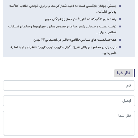
جنبش جوانان بازگشتی است به احیاء شعار کرامت و برابری خواهی انقلاب ۵۷/سه
پویایی انقلاب…
وعده های دلگرم‌کننده قالیباف در جمع زلزله‌زدگان خوی
توئیت عجیب و جنجالی رئیس سازمان خصوصی‌سازی: «پهلوی‌ها و سازمان تبلیغات
اسلامی» برای…
همه«شخصیت های سیاسی-نظامی»حاضر در راهپیمایی۲۲ بهمن
نایب رئیس مجلس: جوانان عزیز!، گرانی داریم، تورم داریم؛ «اعتراض کن» اما به
«آمریکای…
نظر شما