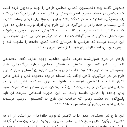
دلخوش گفته بود: «کمیسیون قضائی مجلس طرحی را تهیه و تدوین کرده است
که هرکسی در فضای مجازی اخبار نادرستی را نشر دهد یا آن را بزرگ‌نمایی کند،
باید پاسخ‌گوی عملکرد خود در دادگاه باشد و این موضوع برای فرد یا رسانه‌ تفکیک
قائل نیست و همه را در بر می‌گیرد. در این طرح برای افراد و رسانه‌هایی که اخبار
کذب منتشر یا شایعه‌سازی می‌کنند و باعث تشویش اذهان عمومی می‌شوند،
مجازات‌های سنگین در نظر گرفته شده است که دیگر مرتکب این عمل نشوند، زیرا
این درست نیست که هرکسی با خبرسازی کاذب فضای جامعه را ملتهب کند و
سپس بدون پرداخت تاوان پای خود را از ماجرا بیرون بکشد».
بازهم در طرح عنوان‌شده تعریف دقیق مفاهیم وجود ندارد. فقط محمدتقی
نقدعلی، عضو کمیسیون حقوقی و قضائی مجلس درباره بزرگ‌نمایی اخبار
توضیحاتی به تسنیم داده بود: «قطعا چارچوب‌هایی درباره بزرگ‌نمایی اخبار در این
طرح در نظر می‌گیریم. گاهی اوقات یک مسئله در یک محدوده کمی و کیفی خاص
اتفاق افتاده و اشخاص خواسته یا ناخواسته برای استفاده خاص آن را در
مقیاس‌های بزرگ‌تر جلوه می‌دهند. بزرگ‌جلوه‌دادن اخبار ممکن است ثمرات سوء
برای جامعه یا افرادی داشته باشد، در این صورت اشخاص سازنده آن باید
پاسخ‌گوی آن باشند. زمانی که جزئیات این طرح در کمیسیون بررسی می‌شود،
مقیاس‌ها و معیارهای آن مشخص خواهد شد».
این طرح نیز منتقدان زیادی دارد. کامبیز نوروزی، حقوق‌دان، در انتقاد از آن به
«شرق» می‌گوید: «این طرح شامل تمامی کاربران می‌شود. از یک روزنامه‌نگار گرفته
تا یک فرد خانه‌دار؛ همه را در بر می‌گیرد. فضای مجازی کاربران بسیار متعدد و