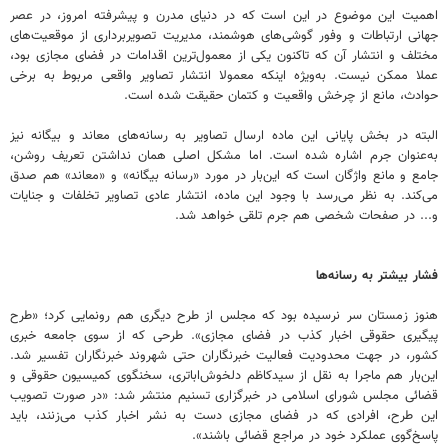
اهمیت این موضوع در این است که در دنیای مدرن و پیشرفته امروز، در عصر
جهانی ارتباطات و وفور گوشی‌های هوشمند، مدیریت تصویربرداری از موقعیت‌های
مختلف و انتشار آن که تاکنون یکی از معمول‌ترین اقدامات در فضای مجازی بود،
عملا ممکن نیست. به‌ویژه اینکه معمولا انتشار تصاویر واقعی مربوط به برخی
حوادث، مانع از چرخش واقعیت و کتمان حقیقت شده است.
البته در بخش پایانی این ماده ارسال تصاویر به رسانه‌های معاند و بیگانه نیز
به‌عنوان جرم اشاره شده است. اما مشکل اصلی همان نداشتن تعریف روشن،
جامع و مانع واژگان است که این‌بار در مورد «رسانه بیگانه» و «معاند» هم صدق
می‌کند. به نظر می‌رسد با وجود این ماده، انتشار عادی تصاویر تخلفات و جنایات
و... در صفحات شخصی هم جرم تلقی خواهد شد.
فشار بیشتر به رسانه‌ها
هنوز زمستان سر نرسیده بود که مجلس از طرح دیگری هم رونمایی کرد؛ «طرح
پیگیری حقوقی اخبار کذب در فضای مجازی». طرحی که از سوی جامعه خبری
کشور، در جهت محدودیت فعالیت خبرنگاران حتی شهروند خبرنگاران تفسیر شد.
این‌بار هم ماجرا به نقل از سیدکاظم دلخوش‌اباتری، سخنگوی کمیسیون حقوقی و
قضائی مجلس شورای اسلامی در خبرگزاری تسنیم منتشر شد: «در صورت تصویب
این طرح، افرادی که در فضای مجازی دست به نشر اخبار کذب می‌زنند، باید
پاسخ‌گوی عملکرد خود در مراجع قضائی باشند».