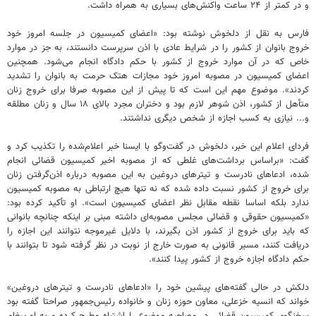
و در کمتر از ۲۴ ساعت واکنش‌های بسیاری به همراه داشت.
فارس به نقل از دلخوش نوشته بود: «اعضای کمیسیون در جلسه امروز خود
خروج بانوان از کشور را در شرایط عادی با اذن سرپرست دانستند، به جز در موارد
خاص که در آن موارد خروج از کشور با حکم دادگاه انجام می‌شود. همچنین
اعضای کمیسیون در مصوبه امروز خود مجازات هتک حرمت به بانوان را تشدید
کردند». موضوع مهم این است که تا پیش از این مصوبه صرفا برای خروج زنان
متأهل از کشور، اذن شوهر لازم بود و دختران مجرد بالای ۱۸ سال و زنان مطلقه
و... نیازی به کسب اجازه از شخص دیگری نداشتند.
فردای اعلام این خبر، دلخوش در گفت‌وگو با ایسنا خبر اعلام‌شده را تکذیب کرد و
گفت: «براساس برداشت‌های غلطی که از مصوبه اخیر کمیسیون قضائی انجام
شده، ادعاهای نادرست و تیترهای دروغین به این مصوبه درباره اذن‌گرفتن زنان
برای خروج از کشور نسبت داده شده که نه تنها هیچ ارتباطی به مصوبه کمیسیون
ندارد بلکه اساسا نقطه مقابل نظر اعضای کمیسیون است». او تأکید کرده بود:
«کمیسیون حقوقی و قضائی مجلس مصوبه‌ای داشته مبنی بر اینکه چنانچه بانوانی
که باید برای خروج از کشور اذن بگیرند، با دلایل غیرموجه نتوانند این اجازه را
دریافت کنند، مسیر قانونی به صورت خارج از نوبت در نظر گرفته شود تا بتوانند با
حکم دادگاه اجازه خروج از کشور پیدا کنند».
دلکش در حالی گفته‌های پیشین خود را «ادعاهای نادرست و تیترهای دروغین»
خواند که انسیه خزعلی، معاون حوزه زنان و خانواده رئیس‌جمهور صراحتا گفته بود
سخنگوی کمیسیون قضائی در مصاحبه موضوع را اشتباه مطرح کرده و به او پیغام