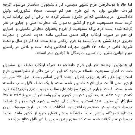
اما حالا با قوت‌گرفتن طرح تنبیهی مجلس، کار دانشجویان سخت‌تر می‌شود. گرچه
ایرادات حقوقی وارد به این طرح هم کم نیست. سجاد شکوری‌راد، وکیل
دادگستری، در یادداشتی که در «شرق» منتشر کرده، به برخی از این ایرادات اشاره
کرده است: «ممنوعیت خروج از کشور به‌عنوان یک مجازات اصلی و اجباری در نظر
گرفته شده است؛ درحالی‌که ممنوعیت از خروج به‌عنوان مجازاتی تکمیلی و اختیاری
آن هم در صورت ارتکاب جرائم عمدی سنگینی مانند حدود، قصاص و مجازات
تعزیری درجه شش به بالا بسته به جرم ارتکابی و به مدت حداکثر دو سال و تحت
شرایط خاص در ماده ۲۳ قانون مجازات انعکاس یافته است و تلاش در راستای
تورم قوانین ناشی از ناآشنایی نمایندگان با قوانین مادر است».
او همچنین نوشته: «در این طرح دانشجو به صرف ارتکاب تخلف نیز مشمول
ضمانت اجرای ممنوعیت ۱۰‌ساله می‌شود که این امر نیز حاکی از ناشیانه‌بودن طرح
است؛ زیرا حقی که به موجب اصول متعدد قانون اساسی مانند اصل ۳۳ مبنی بر
آزادی محل اقامت برای افراد تضمین شده است، با یک تخلف قابل سلب دانسته
شده است. اقامت اجباری در زمره مجازات‌های سالب حق و ماهیتی تبعیدگونه دارد
که در مواد ۵۴۵ به بعد آیین دادرسی کیفری و آیین‌نامه اجرائی مورخ ۲۶/۱۱/۱۳۹۳
سازوکار آن تعیین شده است و هدف از آن علاوه بر دوری فرد مجرم از شرایط
جرم‌زا، تنبیه او در دسترسی‌نداشتن به امکانات است؛ در طرح موصوف ایران
به‌مثابه تبعیدگاه و هم محیط دانشگاه و هم فضای خارج از کشور مانند محیط
جرم‌زا در نظر گرفته شده است که مبنای چنین طرحی را غیر قابل دفاع می‌کند».