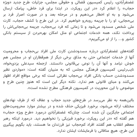
غضنفرآبادی، رئیس کمیسیون قضائی و حقوقی مجلس، جزئیات طرح جدید «ویژه
حجاب» را اعلام کرد «در این رویکرد، در ابتدا برای فرد خاطی، پیامک ارسال
می‌شود و به او اخطار می‌دهیم و در مرحله بعد و در صورت اصرار فرد بر
بی‌حجابی، او را با جریمه روبه‌رو خواهیم کرد. در این طرح با کشف حجاب، کارت
ملی شخص مسدود می‌شود و تا زمانی که فرد بی‌حجاب، جریمه بی‌حجابی‌اش را
پرداخت نکند، همه خدمات اجتماعی او مثل امکان بهره‌بردن از سیستم بانکی
کشور و... را از او می‌گیریم».
گفته‌های غضنفرآبادی درباره مسدودشدن کارت ملی افراد بی‌حجاب و محرومیت
آنها از خدمات اجتماعی حتی به مذاق برخی دیگر از هم‌قطاران او در مجلس هم
خوش نیامد و آنها آن را نوعی بی‌قانونی دانستند. ازجمله سیدعلی یزدی‌خواه،
نایب‌رئیس کمیسیون فرهنگی مجلس که به منیبان گفته است: «مواردی نظیر
مسدودشدن حساب بانکی افراد بی‌حجاب نظراتی است که برخی مواقع افراد اظهار
می‌کنند و مبنای قانونی هم ندارد. نکته دیگر این است که هنوز چنین طرح و
موضوعی با این محوریت در کمیسیون فرهنگی مطرح نشده است».
بااین‌همه به نظر می‌رسد در طرح‌های جدید حجاب و عفاف که از طرف نهادهای
مختلف ارائه می‌شود، برخورد فیزیکی حذف شده و در بیشتر موارد محرومیت‌های
اجتماعی جایگزین آن شده است. چنان‌که غضنفرآبادی درمورد «طرح ویژه حجاب»
هم گفته که «در این رویکرد، برخورد فیزیکی را نخواهیم دید. درمورد اینکه رهبر
معظم انقلاب هم گفتند افراد کم‌حجاب نیز فرزندان ما هستند، باید بگویم پیگیری
این طرح، هیچ منافاتی با فرمایشات ایشان ندارد.