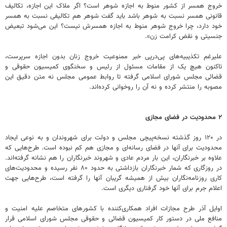
خروج همسر از کشور منوط به اجازه شوهر است؟ اگر ملاک این اجازه، تکالیف
قانونی همسر نسبت به شوهر باشد باید گفت شوهر هم تکالیفی نسبت به همسر
خود دارد، چرا خروج شوهر منوط به اجازه همسرش نیست؟ این می‌شود تبعیض
جنسیتی و نقض کرامت زن».
علیرغم تکذیبیه‌های پی‌درپی خبر ممنوعیت خروج زنان بدون اجازه سرپرست،
تاکنون هیچ یک از مقامات مسئول از رئیس و سخنگوی کمیسیون حقوقی و
قضائی مجلس شورای اسلامی گرفته تا روابط عمومی مجلس نه متن دقیق این
مصوبه را منتشر کرده‌ و نه آن را روخوانی کرده‌اند.
۲ محدودیت در فضای مجازی
در ۱۲۰ روز گذشته نسخه‌پیچی مجلس و دولت برای شهروندان و به نوعی ایجاد
محدودیت برای آنها در فضای رسانه‌ای و مجازی هم کم نبوده است. طرح‌هایی که
علاوه بر خبرنگاران، این بار مردم عادی و شهروند خبرنگاران را هم نشانه گرفته‌اند.
در روزگاری که شمار خبرنگاران بازداشتی به حدود ۸۰ نفر رسیده و محدودیت‌های
کاری روزنامه‌نگاران بیش از همیشه گریبان آنها را گرفته است، طرح‌هایی جهت
اعلام جرم برای آنها خود گرفتاری دیگری است.
اوایل آذر طرح مجازات افراد همکاری‌کننده با کشورهای متخاصم علیه امنیت و
منافع ملی در دستور کار کمیسیون قضائی و حقوقی مجلس شورای اسلامی قرار