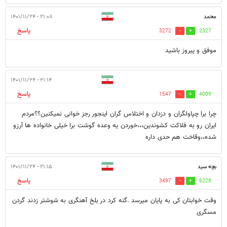
محمد
۲۱:۰۸ - ۱۴۰۱/۱۱/۲۴
پاسخ
3272
2327
موفق و پیروز باشید
۲۱:۱۴ - ۱۴۰۱/۱۱/۲۴
پاسخ
1547
4009
چرا برا چپاولگران و دزدان و اختلاس گران اینجور رجز خوانی نمیکنین؟؟مردم
ایران رو به فلاکت کشوندین،،،خوردن یه وعده گوشت برا خیلی خانواده ها آرزو
شده،،وقاخت هم حدی داره
بچه سید
۲۱:۱۵ - ۱۴۰۱/۱۱/۲۴
پاسخ
3497
6228
وقت خوابتان کی به پایان میرسد .گنه کرد در بلخ آهنگری به شوشتر زدند گردن
مسگری