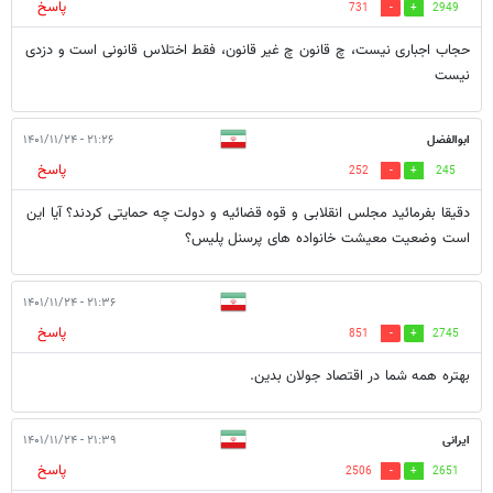
پاسخ
731
2949
حجاب اجباری نیست، چ قانون چ غیر قانون، فقط اختلاس قانونی است و دزدی
نیست
ابوالفضل
۲۱:۲۶ - ۱۴۰۱/۱۱/۲۴
پاسخ
252
245
دقیقا بفرمائید مجلس انقلابی و قوه قضائیه و دولت چه حمایتی کردند؟ آیا این
است وضعیت معیشت خانواده های پرسنل پلیس؟
۲۱:۳۶ - ۱۴۰۱/۱۱/۲۴
پاسخ
851
2745
بهتره همه شما در اقتصاد جولان بدین.
ایرانی
۲۱:۳۹ - ۱۴۰۱/۱۱/۲۴
پاسخ
2506
2651